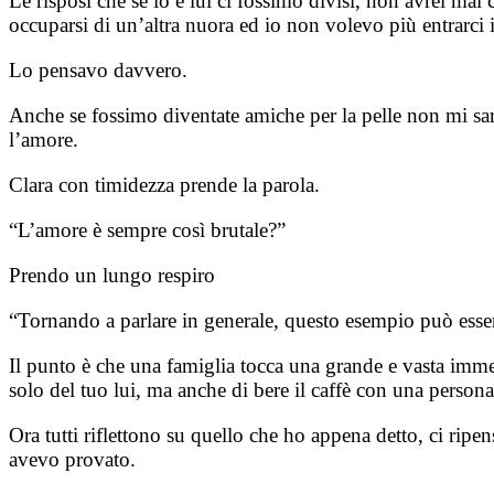
Le risposi che se io e lui ci fossimo divisi, non avrei mai
occuparsi di un’altra nuora ed io non volevo più entrarci in
Lo pensavo davvero.
Anche se fossimo diventate amiche per la pelle non mi sare
l’amore.
Clara con timidezza prende la parola.
“L’amore è sempre così brutale?”
Prendo un lungo respiro
“Tornando a parlare in generale, questo esempio può esser
Il punto è che una famiglia tocca una grande e vasta immen
solo del tuo lui, ma anche di bere il caffè con una person
Ora tutti riflettono su quello che ho appena detto, ci ripe
avevo provato.