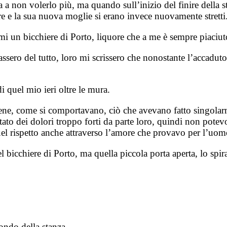
 a non volerlo più, ma quando sull’inizio del finire della s
dre e la sua nuova moglie si erano invece nuovamente stretti
i un bicchiere di Porto, liquore che a me è sempre piaciut
assero del tutto, loro mi scrissero che nonostante l’accadut
i quel mio ieri oltre le mura.
bene, come si comportavano, ciò che avevano fatto singola
o dei dolori troppo forti da parte loro, quindi non potevo p
quel rispetto anche attraverso l’amore che provavo per l’uo
 bicchiere di Porto, ma quella piccola porta aperta, lo spi
ondo della stanza.