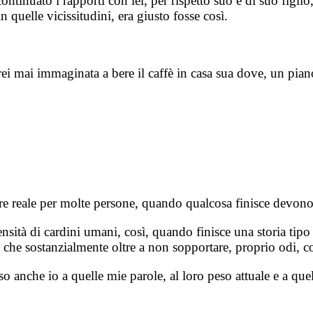
 continuato i rapporti con lei, per rispetto suo e di suo fi
 quelle vicissitudini, era giusto fosse così.
i mai immaginata a bere il caffè in casa sua dove, un piano
e reale per molte persone, quando qualcosa finisce devono f
sità di cardini umani, così, quando finisce una storia tipo
a che sostanzialmente oltre a non sopportare, proprio odi, 
nso anche io a quelle mie parole, al loro peso attuale e a qu