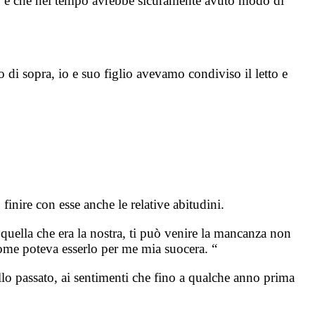
glio, e che nel tempo avrebbe sicuramente avuto modo di
 di sopra, io e suo figlio avevamo condiviso il letto e
inire con esse anche le relative abitudini.
 quella che era la nostra, ti può venire la mancanza non
come poteva esserlo per me mia suocera. “
ello passato, ai sentimenti che fino a qualche anno prima