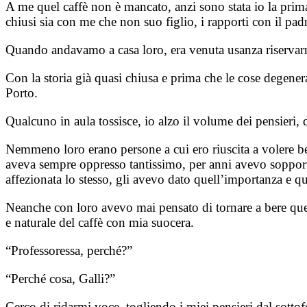
A me quel caffè non è mancato, anzi sono stata io la prima
chiusi sia con me che non suo figlio, i rapporti con il pa
Quando andavamo a casa loro, era venuta usanza riservarm
Con la storia già quasi chiusa e prima che le cose degener
Porto.
Qualcuno in aula tossisce, io alzo il volume dei pensieri, d
Nemmeno loro erano persone a cui ero riuscita a volere 
aveva sempre oppresso tantissimo, per anni avevo sopportat
affezionata lo stesso, gli avevo dato quell’importanza e 
Neanche con loro avevo mai pensato di tornare a bere quel
e naturale del caffè con mia suocera.
“Professoressa, perché?”
“Perché cosa, Galli?”
Cerco di ridarmi voce, togliendo i miei pensieri dal sottof