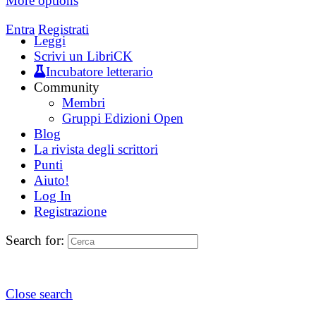
More options
Entra
Registrati
Leggi
Scrivi un LibriCK
Incubatore letterario
Community
Membri
Gruppi Edizioni Open
Blog
La rivista degli scrittori
Punti
Aiuto!
Log In
Registrazione
Search for:
Close search