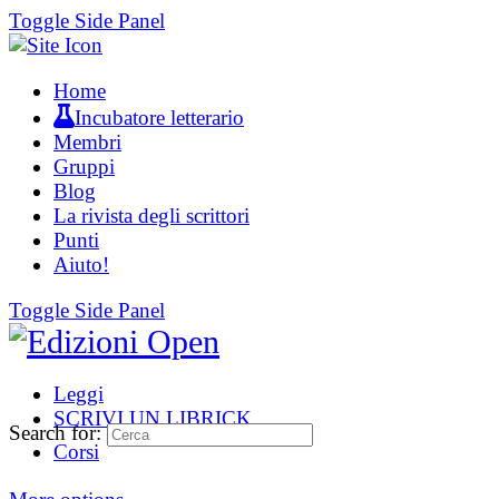
Toggle Side Panel
Home
Incubatore letterario
Membri
Gruppi
Blog
La rivista degli scrittori
Punti
Aiuto!
Toggle Side Panel
Leggi
SCRIVI UN LIBRICK
Search for:
Corsi