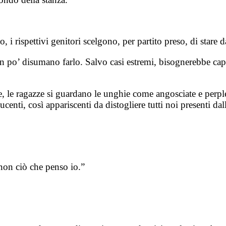
i rispettivi genitori scelgono, per partito preso, di stare dal
 un po’ disumano farlo. Salvo casi estremi, bisognerebbe cap
 le ragazze si guardano le unghie come angosciate e perple
lucenti, così appariscenti da distogliere tutti noi presenti da
 non ciò che penso io.”