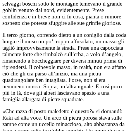
selvaggi boschi sotto le montagne temevano il grande
goblin venuto dal nord, evidentemente. Prese
confidenza e in breve non ci fu cosa, pianta o rumore
sospetto che potesse sfuggire alle sue grinfie gloriose.
Il terzo giorno, correndo dietro a un coniglio dalla coda
lunga e il muso un po’ troppo affusolato, un masso gli
tagliò improvvisamente la strada. Prese una capocciata
talmente forte che rimbalzò sull’erba, a volo d’angelo,
rimanendo a boccheggiare per diversi minuti prima di
riprendersi. Il colpevole masso, in realtà, non era affatto
ciò che gli era parso all’inizio, ma una pietra
quadrangolare ben intagliata. Forse, non si era
nemmeno mosso. Sopra, un’altra uguale. E così poco
più in là, dove gli alberi lasciavano spazio a una
famiglia allargata di pietre squadrate.
«Che razza di posto maledetto è questo?» si domandò
Raki ad alta voce. Un arco di pietra porosa stava sulle
zampe come un uccello minaccioso, alto abbastanza da
farci passare sotto tre goblin impilati. Un muro di cinta,