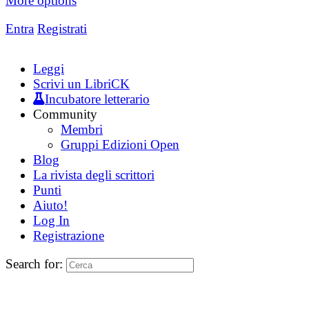
More options
Entra
Registrati
Leggi
Scrivi un LibriCK
Incubatore letterario
Community
Membri
Gruppi Edizioni Open
Blog
La rivista degli scrittori
Punti
Aiuto!
Log In
Registrazione
Search for: