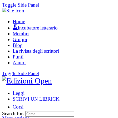
Toggle Side Panel
Home
Incubatore letterario
Membri
Gruppi
Blog
La rivista degli scrittori
Punti
Aiuto!
Toggle Side Panel
Leggi
SCRIVI UN LIBRICK
Corsi
Search for: