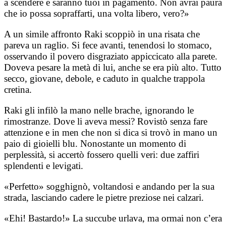
a scendere e saranno tuoi in pagamento. Non avrai paura
che io possa sopraffarti, una volta libero, vero?»
A un simile affronto Raki scoppiò in una risata che
pareva un raglio. Si fece avanti, tenendosi lo stomaco,
osservando il povero disgraziato appiccicato alla parete.
Doveva pesare la metà di lui, anche se era più alto. Tutto
secco, giovane, debole, e caduto in qualche trappola
cretina.
Raki gli infilò la mano nelle brache, ignorando le
rimostranze. Dove li aveva messi? Rovistò senza fare
attenzione e in men che non si dica si trovò in mano un
paio di gioielli blu. Nonostante un momento di
perplessità, si accertò fossero quelli veri: due zaffiri
splendenti e levigati.
«Perfetto» sogghignò, voltandosi e andando per la sua
strada, lasciando cadere le pietre preziose nei calzari.
«Ehi! Bastardo!» La succube urlava, ma ormai non c’era