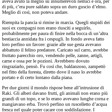
aveva avuto la meglio su innumerevoli nemici e ora, per
di più, c’era pure saldato sopra un duro guscio d’elmo.
Meglio di così, non poteva andare.
Riempita la pancia si rimise in marcia. Quegli stupidi dei
suoi ex compagni non erano riusciti a seguirlo,
probabilmente per paura di finire nella bocca di un’altra
bestiaccia annidata fra i cespugli. In fondo aveva fatto
loro perfino un favore: grazie alle sue gesta avevano
abbattuto il felino predatore. Caricato sul carro, avrebbe
fruttato parecchio oro, vendendo pelle, zanne, artigli,
carne e ossa per le pozioni. Avrebbero dovuto
ringraziarlo, pensò. Fu così che, baldanzoso, zampettò
nel fitto della foresta, diretto dove il naso lo avrebbe
portato e di certo lontano dalla piana.
Per due giorni il mondo rispose bene all’intrusione di
Raki. Gli alberi davano frutti, gli animali non erano più
grandi di un topo, e se lo erano avevano lunghe corna e
mangiavano erba. Trovò perfino un ruscelletto d’acqua
fresca nel quale poter cacare con soddisfazione. I