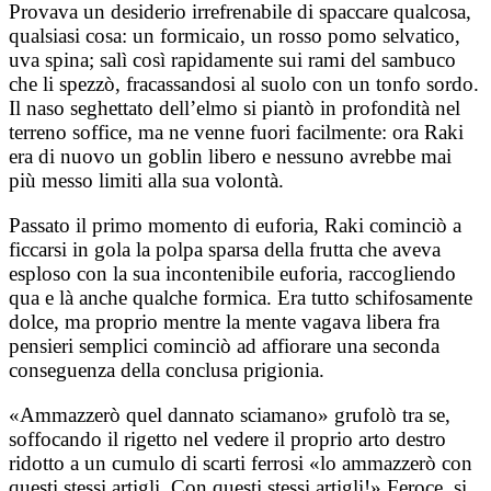
Provava un desiderio irrefrenabile di spaccare qualcosa,
qualsiasi cosa: un formicaio, un rosso pomo selvatico,
uva spina; salì così rapidamente sui rami del sambuco
che li spezzò, fracassandosi al suolo con un tonfo sordo.
Il naso seghettato dell’elmo si piantò in profondità nel
terreno soffice, ma ne venne fuori facilmente: ora Raki
era di nuovo un goblin libero e nessuno avrebbe mai
più messo limiti alla sua volontà.
Passato il primo momento di euforia, Raki cominciò a
ficcarsi in gola la polpa sparsa della frutta che aveva
esploso con la sua incontenibile euforia, raccogliendo
qua e là anche qualche formica. Era tutto schifosamente
dolce, ma proprio mentre la mente vagava libera fra
pensieri semplici cominciò ad affiorare una seconda
conseguenza della conclusa prigionia.
«Ammazzerò quel dannato sciamano» grufolò tra se,
soffocando il rigetto nel vedere il proprio arto destro
ridotto a un cumulo di scarti ferrosi «lo ammazzerò con
questi stessi artigli. Con questi stessi artigli!» Feroce, si