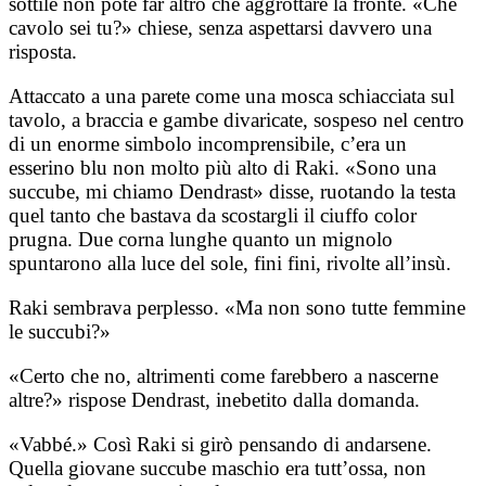
sottile non poté far altro che aggrottare la fronte. «Che
cavolo sei tu?» chiese, senza aspettarsi davvero una
risposta.
Attaccato a una parete come una mosca schiacciata sul
tavolo, a braccia e gambe divaricate, sospeso nel centro
di un enorme simbolo incomprensibile, c’era un
esserino blu non molto più alto di Raki. «Sono una
succube, mi chiamo Dendrast» disse, ruotando la testa
quel tanto che bastava da scostargli il ciuffo color
prugna. Due corna lunghe quanto un mignolo
spuntarono alla luce del sole, fini fini, rivolte all’insù.
Raki sembrava perplesso. «Ma non sono tutte femmine
le succubi?»
«Certo che no, altrimenti come farebbero a nascerne
altre?» rispose Dendrast, inebetito dalla domanda.
«Vabbé.» Così Raki si girò pensando di andarsene.
Quella giovane succube maschio era tutt’ossa, non