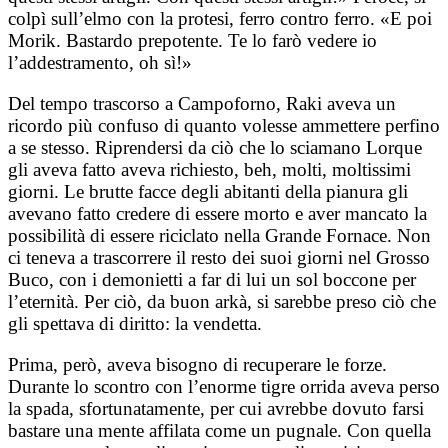
colpì sull’elmo con la protesi, ferro contro ferro. «E poi
Morik. Bastardo prepotente. Te lo farò vedere io
l’addestramento, oh sì!»
Del tempo trascorso a Campoforno, Raki aveva un
ricordo più confuso di quanto volesse ammettere perfino
a se stesso. Riprendersi da ciò che lo sciamano Lorque
gli aveva fatto aveva richiesto, beh, molti, moltissimi
giorni. Le brutte facce degli abitanti della pianura gli
avevano fatto credere di essere morto e aver mancato la
possibilità di essere riciclato nella Grande Fornace. Non
ci teneva a trascorrere il resto dei suoi giorni nel Grosso
Buco, con i demonietti a far di lui un sol boccone per
l’eternità. Per ciò, da buon arkà, si sarebbe preso ciò che
gli spettava di diritto: la vendetta.
Prima, però, aveva bisogno di recuperare le forze.
Durante lo scontro con l’enorme tigre orrida aveva perso
la spada, sfortunatamente, per cui avrebbe dovuto farsi
bastare una mente affilata come un pugnale. Con quella