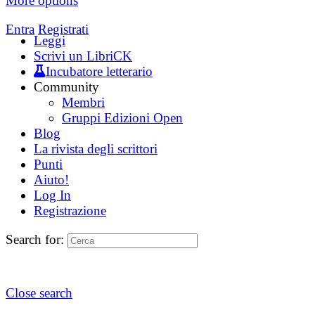
More options
Entra
Registrati
Leggi
Scrivi un LibriCK
Incubatore letterario
Community
Membri
Gruppi Edizioni Open
Blog
La rivista degli scrittori
Punti
Aiuto!
Log In
Registrazione
Search for:
Close search