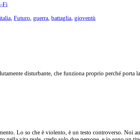
i-Fi
italia
,
Futuro
,
guerra
,
battaglia
,
gioventù
lutamente disturbante, che funziona proprio perché porta la
ento. Lo so che è violento, è un testo controverso. Noi au
ella vita reale, credo solo due persone, e io sono un tipo