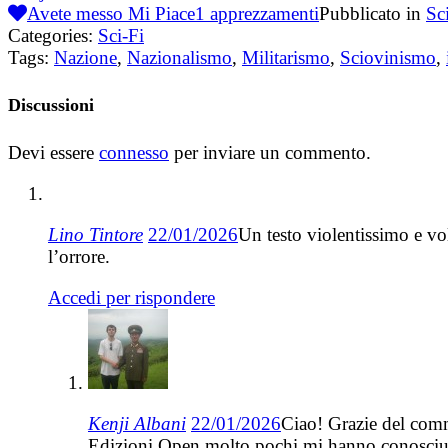
Avete messo Mi Piace
1
apprezzamenti
Pubblicato in
Sc
Categories:
Sci-Fi
Tags:
Nazione
,
Nazionalismo
,
Militarismo
,
Sciovinismo
,
Discussioni
Devi essere
connesso
per inviare un commento.
Lino Tintore
22/01/2026
Un testo violentissimo e vo
l’orrore.
Accedi per rispondere
Kenji Albani
22/01/2026
Ciao! Grazie del comm
Edizioni Open molto pochi mi hanno conosciuto n