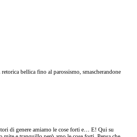
 retorica bellica fino al parossismo, smascherandone
tori di genere amiamo le cose forti e… E! Qui su
 mite e tranquillo però amo le cose forti. Pensa che