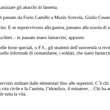
zzare gli attacchi di fanteria.
 del passato da Furio Camillo a Muzio Scevola, Giulio Cesar
accini. E se sopravvivono alla guerra, passano alla scuola di
ucilieri – in passato erano fantaccini, appunto.
elle forze speciali, o F.S., gli studenti dell’università si ri
ello informale di comandante, i soldati, che siano fantaccin
rvizio militare dalle elementari fino alle superiori. C’è chi
vita civile e fa l’autista, l’idraulico, il minatore… Chi ha a
e tutta la vita.