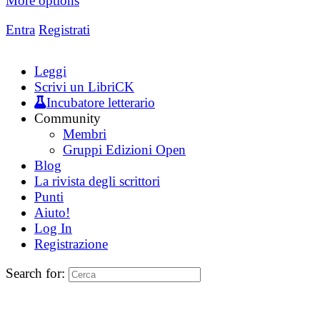
More options
Entra
Registrati
Leggi
Scrivi un LibriCK
Incubatore letterario
Community
Membri
Gruppi Edizioni Open
Blog
La rivista degli scrittori
Punti
Aiuto!
Log In
Registrazione
Search for: