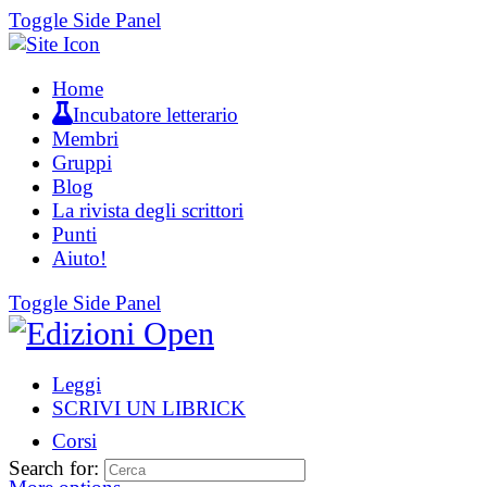
Toggle Side Panel
Home
Incubatore letterario
Membri
Gruppi
Blog
La rivista degli scrittori
Punti
Aiuto!
Toggle Side Panel
Leggi
SCRIVI UN LIBRICK
Corsi
Search for: