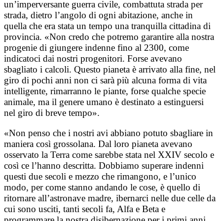
un’imperversante guerra civile, combattuta strada per
strada, dietro l’angolo di ogni abitazione, anche in
quella che era stata un tempo una tranquilla cittadina di
provincia. «Non credo che potremo garantire alla nostra
progenie di giungere indenne fino al 2300, come
indicatoci dai nostri progenitori. Forse avevano
sbagliato i calcoli. Questo pianeta è arrivato alla fine, nel
giro di pochi anni non ci sarà più alcuna forma di vita
intelligente, rimarranno le piante, forse qualche specie
animale, ma il genere umano è destinato a estinguersi
nel giro di breve tempo».
«Non penso che i nostri avi abbiano potuto sbagliare in
maniera così grossolana. Dal loro pianeta avevano
osservato la Terra come sarebbe stata nel XXIV secolo e
così ce l’hanno descritta. Dobbiamo superare indenni
questi due secoli e mezzo che rimangono, e l’unico
modo, per come stanno andando le cose, è quello di
ritornare all’astronave madre, ibernarci nelle due celle da
cui sono usciti, tanti secoli fa, Alfa e Beta e
programmare la nostra disibernazione per i primi anni