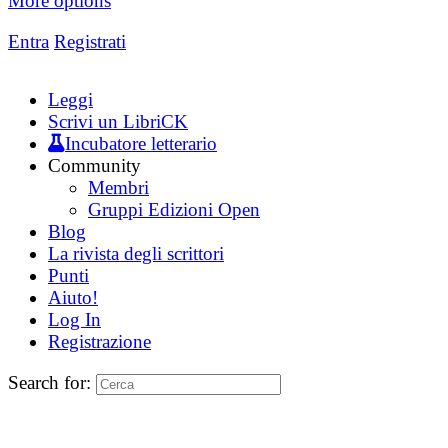
More options
Entra
Registrati
Leggi
Scrivi un LibriCK
Incubatore letterario
Community
Membri
Gruppi Edizioni Open
Blog
La rivista degli scrittori
Punti
Aiuto!
Log In
Registrazione
Search for: