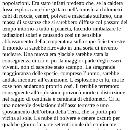
popolazioni. Era stato infatti predetto che, se la caldera
fosse esplosa avrebbe gettato nell’atmosfera chilometri
cubi di roccia, ceneri, polveri e materiale sulfureo, una
massa di sostanze che si sarebbero diffuse col passare del
tempo intorno a tutto il pianeta, facendo rimbalzare le
radiazioni solari e causando così un sensibile
abbassamento della temperatura sulla superficie terrestre.
Il mondo si sarebbe ritrovato in una sorta di inverno
nucleare. Una nuova era glaciale sarebbe stata la
conseguenza di ciò e, per la maggior parte degli esseri
viventi, non ci sarebbe stato scampo. La stragrande
maggioranza delle specie, compreso l’uomo, sarebbe
andata incontro all’estinzione. L’esplosione ci fu, ma le
cose non andarono proprio così. Il terribile terremoto
conseguente all’esplosione provocò morte e distruzione
nel raggio di centinaia e centinaia di chilometri. Ci fu
una notevole deviazione dell’asse terrestre e uno
spostamento dell’orbita della Terra, che si portò più
vicina al sole. La nube di polvere e cenere oscurò per
qualche giorno la parte settentrionale del continente