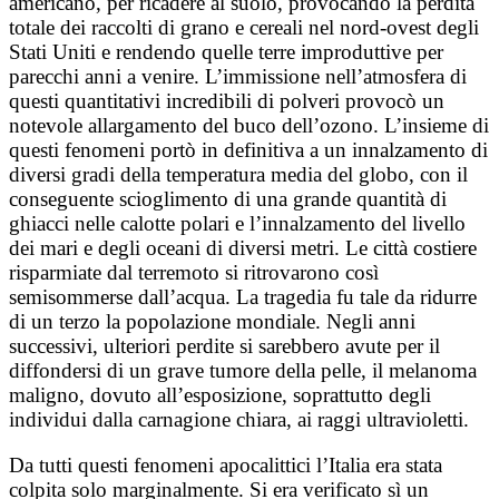
americano, per ricadere al suolo, provocando la perdita
totale dei raccolti di grano e cereali nel nord-ovest degli
Stati Uniti e rendendo quelle terre improduttive per
parecchi anni a venire. L’immissione nell’atmosfera di
questi quantitativi incredibili di polveri provocò un
notevole allargamento del buco dell’ozono. L’insieme di
questi fenomeni portò in definitiva a un innalzamento di
diversi gradi della temperatura media del globo, con il
conseguente scioglimento di una grande quantità di
ghiacci nelle calotte polari e l’innalzamento del livello
dei mari e degli oceani di diversi metri. Le città costiere
risparmiate dal terremoto si ritrovarono così
semisommerse dall’acqua. La tragedia fu tale da ridurre
di un terzo la popolazione mondiale. Negli anni
successivi, ulteriori perdite si sarebbero avute per il
diffondersi di un grave tumore della pelle, il melanoma
maligno, dovuto all’esposizione, soprattutto degli
individui dalla carnagione chiara, ai raggi ultravioletti.
Da tutti questi fenomeni apocalittici l’Italia era stata
colpita solo marginalmente. Si era verificato sì un