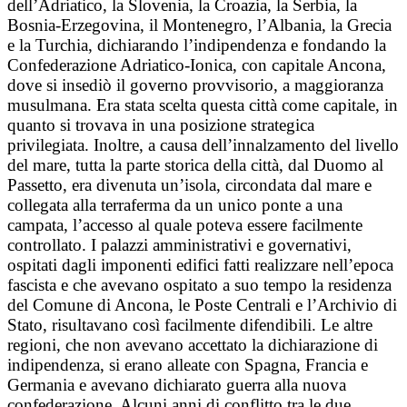
dell’Adriatico, la Slovenia, la Croazia, la Serbia, la
Bosnia-Erzegovina, il Montenegro, l’Albania, la Grecia
e la Turchia, dichiarando l’indipendenza e fondando la
Confederazione Adriatico-Ionica, con capitale Ancona,
dove si insediò il governo provvisorio, a maggioranza
musulmana. Era stata scelta questa città come capitale, in
quanto si trovava in una posizione strategica
privilegiata. Inoltre, a causa dell’innalzamento del livello
del mare, tutta la parte storica della città, dal Duomo al
Passetto, era divenuta un’isola, circondata dal mare e
collegata alla terraferma da un unico ponte a una
campata, l’accesso al quale poteva essere facilmente
controllato. I palazzi amministrativi e governativi,
ospitati dagli imponenti edifici fatti realizzare nell’epoca
fascista e che avevano ospitato a suo tempo la residenza
del Comune di Ancona, le Poste Centrali e l’Archivio di
Stato, risultavano così facilmente difendibili. Le altre
regioni, che non avevano accettato la dichiarazione di
indipendenza, si erano alleate con Spagna, Francia e
Germania e avevano dichiarato guerra alla nuova
confederazione. Alcuni anni di conflitto tra le due