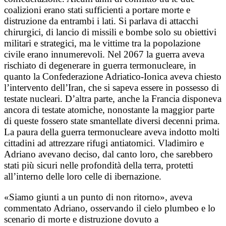
coalizioni erano stati sufficienti a portare morte e
distruzione da entrambi i lati. Si parlava di attacchi
chirurgici, di lancio di missili e bombe solo su obiettivi
militari e strategici, ma le vittime tra la popolazione
civile erano innumerevoli. Nel 2067 la guerra aveva
rischiato di degenerare in guerra termonucleare, in
quanto la Confederazione Adriatico-Ionica aveva chiesto
l’intervento dell’Iran, che si sapeva essere in possesso di
testate nucleari. D’altra parte, anche la Francia disponeva
ancora di testate atomiche, nonostante la maggior parte
di queste fossero state smantellate diversi decenni prima.
La paura della guerra termonucleare aveva indotto molti
cittadini ad attrezzare rifugi antiatomici. Vladimiro e
Adriano avevano deciso, dal canto loro, che sarebbero
stati più sicuri nelle profondità della terra, protetti
all’interno delle loro celle di ibernazione.
«Siamo giunti a un punto di non ritorno», aveva
commentato Adriano, osservando il cielo plumbeo e lo
scenario di morte e distruzione dovuto a