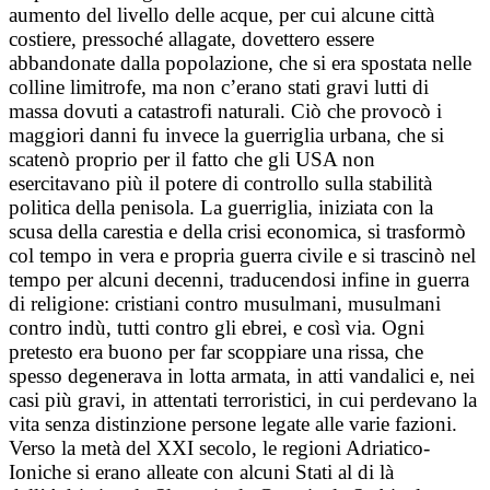
aumento del livello delle acque, per cui alcune città
costiere, pressoché allagate, dovettero essere
abbandonate dalla popolazione, che si era spostata nelle
colline limitrofe, ma non c’erano stati gravi lutti di
massa dovuti a catastrofi naturali. Ciò che provocò i
maggiori danni fu invece la guerriglia urbana, che si
scatenò proprio per il fatto che gli USA non
esercitavano più il potere di controllo sulla stabilità
politica della penisola. La guerriglia, iniziata con la
scusa della carestia e della crisi economica, si trasformò
col tempo in vera e propria guerra civile e si trascinò nel
tempo per alcuni decenni, traducendosi infine in guerra
di religione: cristiani contro musulmani, musulmani
contro indù, tutti contro gli ebrei, e così via. Ogni
pretesto era buono per far scoppiare una rissa, che
spesso degenerava in lotta armata, in atti vandalici e, nei
casi più gravi, in attentati terroristici, in cui perdevano la
vita senza distinzione persone legate alle varie fazioni.
Verso la metà del XXI secolo, le regioni Adriatico-
Ioniche si erano alleate con alcuni Stati al di là