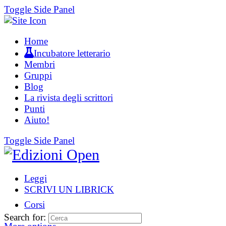
Toggle Side Panel
Home
Incubatore letterario
Membri
Gruppi
Blog
La rivista degli scrittori
Punti
Aiuto!
Toggle Side Panel
Leggi
SCRIVI UN LIBRICK
Corsi
Search for: