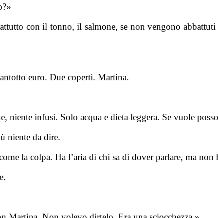
o?»
rattutto con il tonno, il salmone, se non vengono abbattut
ntotto euro. Due coperti. Martina.
ne, niente infusi. Solo acqua e dieta leggera. Se vuole pos
 niente da dire.
come la colpa. Ha l’aria di chi sa di dover parlare, ma non h
e.
on Martina. Non volevo dirtelo. Era una sciocchezza.»