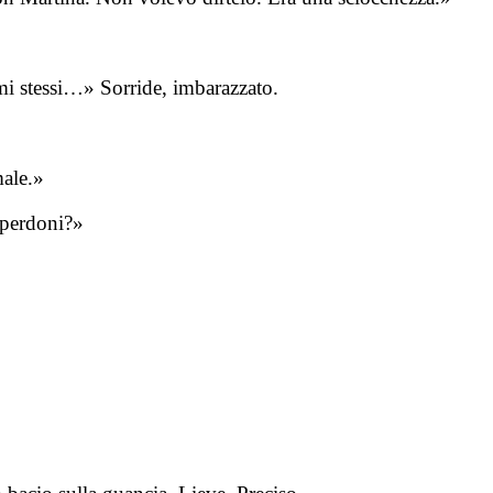
i stessi…» Sorride, imbarazzato.
male.»
 perdoni?»