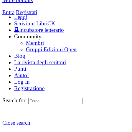
More options
Entra
Registrati
Leggi
Scrivi un LibriCK
Incubatore letterario
Community
Membri
Gruppi Edizioni Open
Blog
La rivista degli scrittori
Punti
Aiuto!
Log In
Registrazione
Search for:
Close search