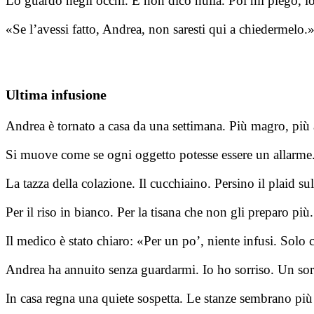
Lo guardo negli occhi. E non dico nulla. Poi mi piego, lo
«Se l’avessi fatto, Andrea, non saresti qui a chiedermelo.
Ultima infusione
Andrea è tornato a casa da una settimana. Più magro, più 
Si muove come se ogni oggetto potesse essere un allarme
La tazza della colazione. Il cucchiaino. Persino il plaid s
Per il riso in bianco. Per la tisana che non gli preparo più.
Il medico è stato chiaro: «Per un po’, niente infusi. Solo c
Andrea ha annuito senza guardarmi. Io ho sorriso. Un sorri
In casa regna una quiete sospetta. Le stanze sembrano più g