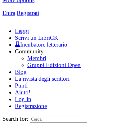
More options
Entra
Registrati
Leggi
Scrivi un LibriCK
Incubatore letterario
Community
Membri
Gruppi Edizioni Open
Blog
La rivista degli scrittori
Punti
Aiuto!
Log In
Registrazione
Search for: