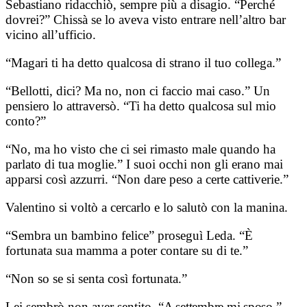
Sebastiano ridacchiò, sempre più a disagio. “Perché
dovrei?” Chissà se lo aveva visto entrare nell’altro bar
vicino all’ufficio.
“Magari ti ha detto qualcosa di strano il tuo collega.”
“Bellotti, dici? Ma no, non ci faccio mai caso.” Un
pensiero lo attraversò. “Ti ha detto qualcosa sul mio
conto?”
“No, ma ho visto che ci sei rimasto male quando ha
parlato di tua moglie.” I suoi occhi non gli erano mai
apparsi così azzurri. “Non dare peso a certe cattiverie.”
Valentino si voltò a cercarlo e lo salutò con la manina.
“Sembra un bambino felice” proseguì Leda. “È
fortunata sua mamma a poter contare su di te.”
“Non so se si senta così fortunata.”
Lei sembrò non aver sentito.
“A settembre mi sposo.”