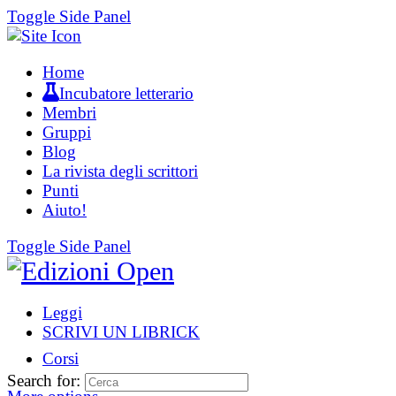
Toggle Side Panel
Home
Incubatore letterario
Membri
Gruppi
Blog
La rivista degli scrittori
Punti
Aiuto!
Toggle Side Panel
Leggi
SCRIVI UN LIBRICK
Corsi
Search for: