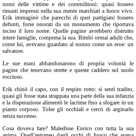
nomi delle vittime e dei commilitoni: quasi fossero
rimasti impressi nella sua mente marchiati a fuoco vivo.
Erik immaginò che parecchi di quei partigiani fossero
defunti, forse onorati da un monumento che riportava
inciso il loro nome. Quelle pagine avrebbero distrutto
intere famiglie, compresa la sua. Bimbi ormai adulti che,
come lui, avevano guardato al nonno come un eroe: un
salvatore.
Le sue mani abbandonarono di propria volontà le
pagine che tenevano strette e queste caddero sul suolo
roccioso.
Erik chinò il capo, con il respiro rotto: si sentì tradito,
quasi gli fosse stata strappata una parte della sua infanzia
e la disperazione alimentò le lacrime fino a sfogare in un
pianto corposo. Tolse gli occhiali e cercò di arginarlo
senza successo.
Cosa doveva fare? Maledisse Enrico con tutta la sua
anima. Quell’estraneo dagli occhi di fuoco che aveva