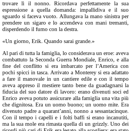
trovare lì il nonno. Ricordava perfettamente la sua
espressione a quella domanda: impallidiva e il suo
sguardo si faceva vuoto. Allungava la mano sinistra per
prendere un sigaro e lo accendeva con mani tremanti,
disperdendo il fumo con la destra.
«Un giorno, Erik. Quando sarai grande.»
Al pari di tutta la famiglia, lo considerava un eroe: aveva
combattuto la Seconda Guerra Mondiale, Enrico, e alla
fine del conflitto si era imbarcato per l’America con
pochi spicci in tasca. Arrivato a Monterey si era adattato
a fare il manovale in un cantiere edile e con il tempo
aveva appreso il mestiere tanto bene da guadagnarsi la
fiducia del suo datore di lavoro: erano divenuti soci ed
Enrico aveva potuto assicurare alla famiglia una vita più
che dignitosa. Era un uomo buono; un uomo mite. Era
divenuto padre a quarant’anni, nonno a sessantacinque.
Con il tempo i capelli e i folti baffi si erano incanutiti,
ma la sua mole era rimasta quella di un grizzly. Uno dei
ricordi più cari di Erik era legato alla scogliera: era stato