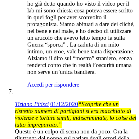
ho già detto quando ho visto il video per il
lab mi sono chiesta cosa poteva essere scritto
in quei fogli per aver sconvolto il
protagonista. Siamo abituati a dare dei cliché,
nel bene e nel male, e ho deciso di utilizzare
un articolo che avevo letto tempo fa sulla
Guerra “sporca” . La caduta di un mito
intimo, un eroe, vale bene tanta disperazione.
Alziamo il dito sul “mostro” straniero, senza
renderci conto che in realtà l’oscurità umana
non serve un’unica bandiera.
Accedi per rispondere
Tiziano Pitisci
01/12/2020
“Scoprire che un
ristretto numero di partigiani si era macchiato di
violenze e torture simili, indiscriminate, lo colse del
tutto impreparato.”
Questo è un colpo di scena non da poco. Ora la
riluttanza del nonno sul parlare degli orrori della