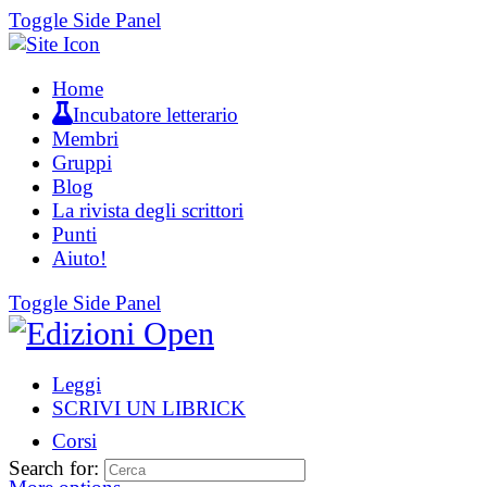
Toggle Side Panel
Home
Incubatore letterario
Membri
Gruppi
Blog
La rivista degli scrittori
Punti
Aiuto!
Toggle Side Panel
Leggi
SCRIVI UN LIBRICK
Corsi
Search for: