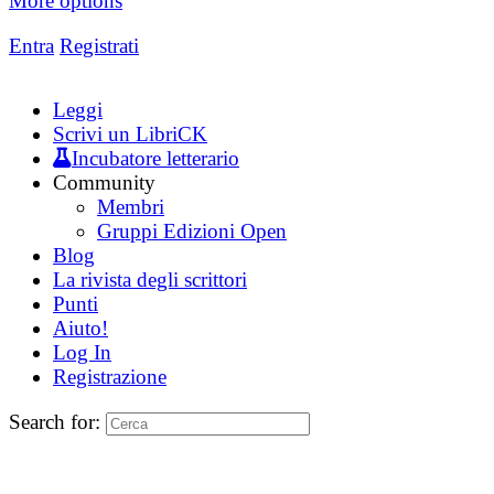
More options
Entra
Registrati
Leggi
Scrivi un LibriCK
Incubatore letterario
Community
Membri
Gruppi Edizioni Open
Blog
La rivista degli scrittori
Punti
Aiuto!
Log In
Registrazione
Search for: