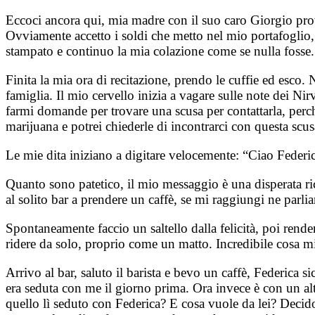
Eccoci ancora qui, mia madre con il suo caro Giorgio pr
Ovviamente accetto i soldi che metto nel mio portafoglio, 
stampato e continuo la mia colazione come se nulla fosse.
Finita la mia ora di recitazione, prendo le cuffie ed esco.
famiglia. Il mio cervello inizia a vagare sulle note dei
farmi domande per trovare una scusa per contattarla, perc
marijuana e potrei chiederle di incontrarci con questa scu
Le mie dita iniziano a digitare velocemente: “Ciao Federi
Quanto sono patetico, il mio messaggio è una disperata r
al solito bar a prendere un caffè, se mi raggiungi ne parli
Spontaneamente faccio un saltello dalla felicità, poi re
ridere da solo, proprio come un matto. Incredibile cosa mi
Arrivo al bar, saluto il barista e bevo un caffè, Federica s
era seduta con me il giorno prima. Ora invece è con un alt
quello lì seduto con Federica? E cosa vuole da lei? Decido 