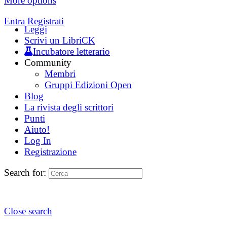
More options
Entra
Registrati
Leggi
Scrivi un LibriCK
Incubatore letterario
Community
Membri
Gruppi Edizioni Open
Blog
La rivista degli scrittori
Punti
Aiuto!
Log In
Registrazione
Search for:
Close search