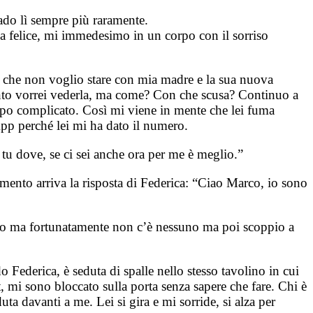
do lì sempre più raramente.
lia felice, mi immedesimo in un corpo con il sorriso
o è che non voglio stare con mia madre e la sua nuova
anto vorrei vederla, ma come? Con che scusa? Continuo a
ppo complicato. Così mi viene in mente che lei fuma
App perché lei mi ha dato il numero.
tu dove, se ci sei anche ora per me è meglio.”
ento arriva la risposta di Federica: “Ciao Marco, io sono
rno ma fortunatamente non c’è nessuno ma poi scoppio a
o Federica, è seduta di spalle nello stesso tavolino in cui
, mi sono bloccato sulla porta senza sapere che fare. Chi è
ta davanti a me. Lei si gira e mi sorride, si alza per