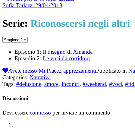
Sofia Tarlazzi
29/04/2018
Serie:
Riconoscersi negli altri
Episodio 1:
Il disegno di Amanda
Episodio 2:
Le voci da corridoio
Avete messo Mi Piace
2
apprezzamenti
Pubblicato in
Na
Categories:
Narrativa
Tags:
#delusione
,
amore
,
Incontri
,
#weekend
,
#voci
,
#fid
Discussioni
Devi essere
connesso
per inviare un commento.