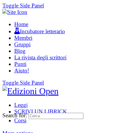
Toggle Side Panel
Home
Incubatore letterario
Membri
Gruppi
Blog
La rivista degli scrittori
Punti
Aiuto!
Toggle Side Panel
Leggi
SCRIVI UN LIBRICK
Search for:
Corsi