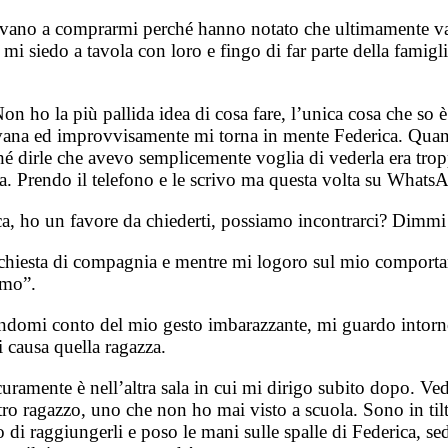
ovano a comprarmi perché hanno notato che ultimamente va
mi siedo a tavola con loro e fingo di far parte della famig
 Non ho la più pallida idea di cosa fare, l’unica cosa che s
 Nirvana ed improvvisamente mi torna in mente Federica. Qu
hé dirle che avevo semplicemente voglia di vederla era tro
sa. Prendo il telefono e le scrivo ma questa volta su Whats
ca, ho un favore da chiederti, possiamo incontrarci? Dimmi 
ichiesta di compagnia e mentre mi logoro sul mio comportam
amo”.
ndendomi conto del mio gesto imbarazzante, mi guardo into
 causa quella ragazza.
icuramente è nell’altra sala in cui mi dirigo subito dopo. Ved
ro ragazzo, uno che non ho mai visto a scuola. Sono in tilt
di raggiungerli e poso le mani sulle spalle di Federica, sedu