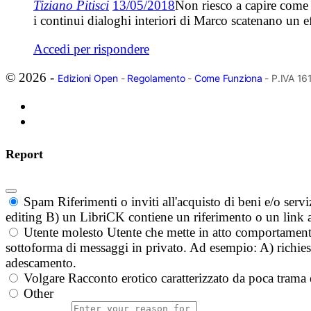
Tiziano Pitisci
13/05/2018
Non riesco a capire come f
i continui dialoghi interiori di Marco scatenano un 
Accedi per rispondere
© 2026 -
Edizioni Open
-
Regolamento
-
Come Funziona
- P.IVA 1
Report
Spam
Riferimenti o inviti all'acquisto di beni e/o ser
editing B) un LibriCK contiene un riferimento o un link a
Utente molesto
Utente che mette in atto comportament
sottoforma di messaggi in privato. Ad esempio: A) richieste
adescamento.
Volgare
Racconto erotico caratterizzato da poca trama 
Other