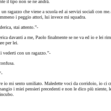
te il tipo non se ne andrà.
 un ragazzo che viene a scuola ed ai servizi sociali con me.
mmeno i peggio attori, lui invece mi squadra.
ica, stai attento.”-
ica davanti a me, Paolo finalmente se ne va ed io e lei ri
re per lei.
i vederti con un ragazzo.”-
confusa.
”-
io mi sento umiliato. Maledette voci da corridoio, io ci cre
angio i miei pensieri precedenti e non le dico più niente, l
’incubo.