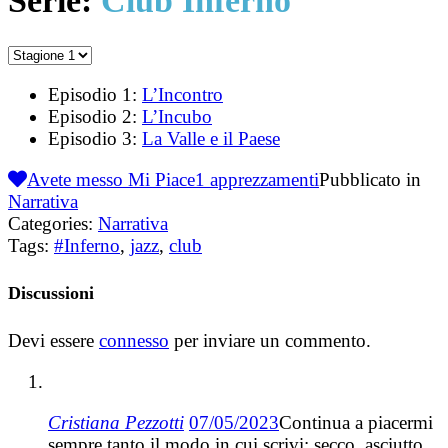
Serie:
Club Inferno
Episodio 1:
L’Incontro
Episodio 2:
L’Incubo
Episodio 3:
La Valle e il Paese
Avete messo Mi Piace
1
apprezzamenti
Pubblicato in
Narrativa
Categories:
Narrativa
Tags:
#Inferno
,
jazz
,
club
Discussioni
Devi essere
connesso
per inviare un commento.
Cristiana Pezzotti
07/05/2023
Continua a piacermi
sempre tanto il modo in cui scrivi: secco, asciutto,