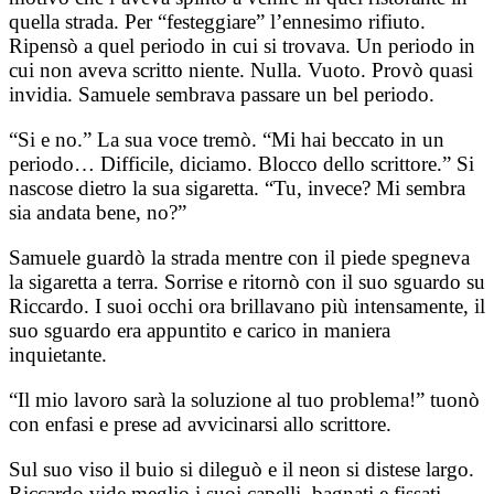
quella strada. Per “festeggiare” l’ennesimo rifiuto.
Ripensò a quel periodo in cui si trovava. Un periodo in
cui non aveva scritto niente. Nulla. Vuoto. Provò quasi
invidia. Samuele sembrava passare un bel periodo.
“Si e no.” La sua voce tremò. “Mi hai beccato in un
periodo… Difficile, diciamo. Blocco dello scrittore.” Si
nascose dietro la sua sigaretta. “Tu, invece? Mi sembra
sia andata bene, no?”
Samuele guardò la strada mentre con il piede spegneva
la sigaretta a terra. Sorrise e ritornò con il suo sguardo su
Riccardo. I suoi occhi ora brillavano più intensamente, il
suo sguardo era appuntito e carico in maniera
inquietante.
“Il mio lavoro sarà la soluzione al tuo problema!” tuonò
con enfasi e prese ad avvicinarsi allo scrittore.
Sul suo viso il buio si dileguò e il neon si distese largo.
Riccardo vide meglio i suoi capelli, bagnati e fissati