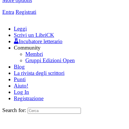
More options
Entra
Registrati
Leggi
Scrivi un LibriCK
Incubatore letterario
Community
Membri
Gruppi Edizioni Open
Blog
La rivista degli scrittori
Punti
Aiuto!
Log In
Registrazione
Search for: