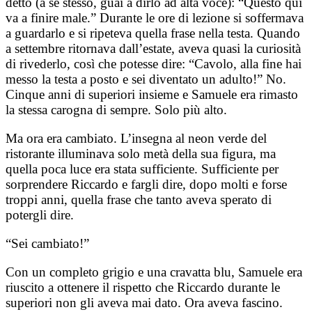
detto (a sé stesso, guai a dirlo ad alta voce): “Questo qui
va a finire male.” Durante le ore di lezione si soffermava
a guardarlo e si ripeteva quella frase nella testa. Quando
a settembre ritornava dall’estate, aveva quasi la curiosità
di rivederlo, così che potesse dire: “Cavolo, alla fine hai
messo la testa a posto e sei diventato un adulto!” No.
Cinque anni di superiori insieme e Samuele era rimasto
la stessa carogna di sempre. Solo più alto.
Ma ora era cambiato. L’insegna al neon verde del
ristorante illuminava solo metà della sua figura, ma
quella poca luce era stata sufficiente. Sufficiente per
sorprendere Riccardo e fargli dire, dopo molti e forse
troppi anni, quella frase che tanto aveva sperato di
potergli dire.
“Sei cambiato!”
Con un completo grigio e una cravatta blu, Samuele era
riuscito a ottenere il rispetto che Riccardo durante le
superiori non gli aveva mai dato. Ora aveva fascino.