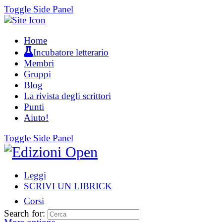
Toggle Side Panel
Home
Incubatore letterario
Membri
Gruppi
Blog
La rivista degli scrittori
Punti
Aiuto!
Toggle Side Panel
Leggi
SCRIVI UN LIBRICK
Corsi
Search for: