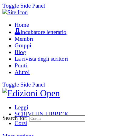
Toggle Side Panel
Home
Incubatore letterario
Membri
Gruppi
Blog
La rivista degli scrittori
Punti
Aiuto!
Toggle Side Panel
Leggi
SCRIVI UN LIBRICK
Search for:
Corsi