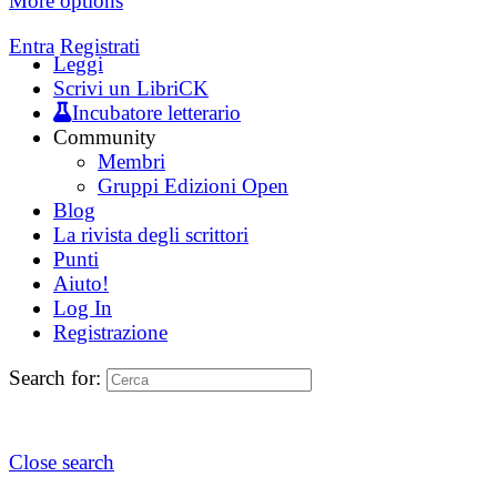
More options
Entra
Registrati
Leggi
Scrivi un LibriCK
Incubatore letterario
Community
Membri
Gruppi Edizioni Open
Blog
La rivista degli scrittori
Punti
Aiuto!
Log In
Registrazione
Search for:
Close search