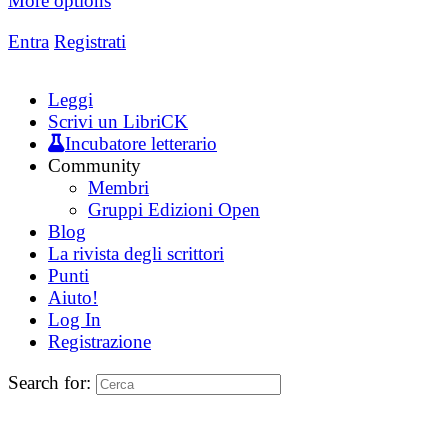
More options
Entra
Registrati
Leggi
Scrivi un LibriCK
Incubatore letterario
Community
Membri
Gruppi Edizioni Open
Blog
La rivista degli scrittori
Punti
Aiuto!
Log In
Registrazione
Search for: