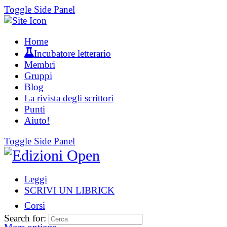
Toggle Side Panel
Home
Incubatore letterario
Membri
Gruppi
Blog
La rivista degli scrittori
Punti
Aiuto!
Toggle Side Panel
Leggi
SCRIVI UN LIBRICK
Corsi
Search for: