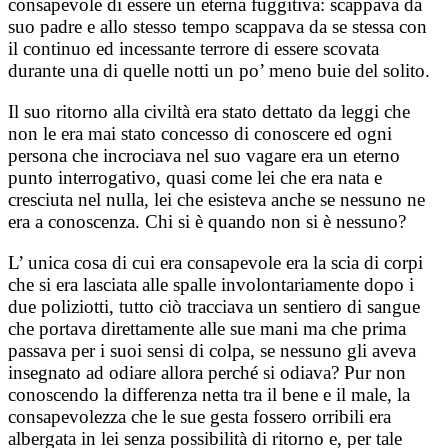
consapevole di essere un eterna fuggitiva: scappava da
suo padre e allo stesso tempo scappava da se stessa con
il continuo ed incessante terrore di essere scovata
durante una di quelle notti un po’ meno buie del solito.
Il suo ritorno alla civiltà era stato dettato da leggi che
non le era mai stato concesso di conoscere ed ogni
persona che incrociava nel suo vagare era un eterno
punto interrogativo, quasi come lei che era nata e
cresciuta nel nulla, lei che esisteva anche se nessuno ne
era a conoscenza. Chi si è quando non si è nessuno?
L’ unica cosa di cui era consapevole era la scia di corpi
che si era lasciata alle spalle involontariamente dopo i
due poliziotti, tutto ciò tracciava un sentiero di sangue
che portava direttamente alle sue mani ma che prima
passava per i suoi sensi di colpa, se nessuno gli aveva
insegnato ad odiare allora perché si odiava? Pur non
conoscendo la differenza netta tra il bene e il male, la
consapevolezza che le sue gesta fossero orribili era
albergata in lei senza possibilità di ritorno e, per tale