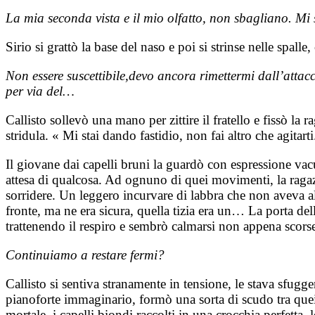
La mia seconda vista e il mio olfatto, non sbagliano. Mi s
Sirio si grattò la base del naso e poi si strinse nelle spal
Non essere suscettibile,devo ancora rimettermi dall’att
per via del…
Callisto sollevò una mano per zittire il fratello e fissò la 
stridula. « Mi stai dando fastidio, non fai altro che agitarti
Il giovane dai capelli bruni la guardò con espressione vacu
attesa di qualcosa. Ad ognuno di quei movimenti, la ragazza
sorridere. Un leggero incurvare di labbra che non aveva al
fronte, ma ne era sicura, quella tizia era un… La porta dell
trattenendo il respiro e sembrò calmarsi non appena scorse 
Continuiamo a restare fermi?
Callisto si sentiva stranamente in tensione, le stava sfu
pianoforte immaginario, formò una sorta di scudo tra quei
mortale, i capelli biondi raccolti in una crocchia perfetta,