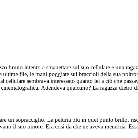
azzo bruno intento a smanettare sul suo cellulare e una rag
le ultime file, le mani poggiate sui braccioli della sua polt
o al cellulare sembrava interessato quanto lei a ciò che passa
la cinematografica.
Attendeva qualcuno? La ragazza dietro di l
re un sopracciglio. La peluria blu in quel punto brillò, risc
ivano il suo umore. Era così da che ne aveva memoria. Esse