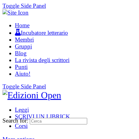
Toggle Side Panel
Home
Incubatore letterario
Membri
Gruppi
Blog
La rivista degli scrittori
Punti
Aiuto!
Toggle Side Panel
Leggi
SCRIVI UN LIBRICK
Search for:
Corsi