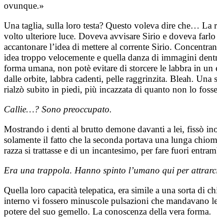
ovunque.»
Una taglia, sulla loro testa? Questo voleva dire che… La
volto ulteriore luce. Doveva avvisare Sirio e doveva farlo 
accantonare l’idea di mettere al corrente Sirio. Concentr
idea troppo velocemente e quella danza di immagini dentro
forma umana, non potè evitare di storcere le labbra in un 
dalle orbite, labbra cadenti, pelle raggrinzita. Bleah. Una 
rialzò subito in piedi, più incazzata di quanto non lo fos
Callie…? Sono preoccupato.
Mostrando i denti al brutto demone davanti a lei, fissò in
solamente il fatto che la seconda portava una lunga chioma 
razza si trattasse e di un incantesimo, per fare fuori entram
Era una trappola. Hanno spinto l’umano qui per attrarci
Quella loro capacità telepatica, era simile a una sorta di c
interno vi fossero minuscole pulsazioni che mandavano leg
potere del suo gemello. La conoscenza della vera forma.