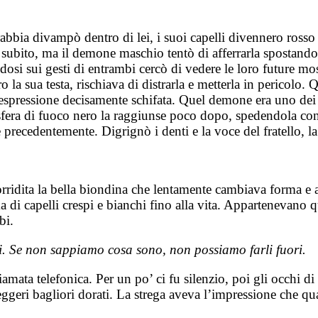
 rabbia divampò dentro di lei, i suoi capelli divennero ro
subito, ma il demone maschio tentò di afferrarla spostandosi 
andosi sui gesti di entrambi cercò di vedere le loro future
 la sua testa, rischiava di distrarla e metterla in pericol
espressione decisamente schifata. Quel demone era uno dei p
sfera di fuoco nero la raggiunse poco dopo, spedendola contro 
se precedentemente. Digrignò i denti e la voce del fratello,
orridita la bella biondina che lentamente cambiava forma e 
di capelli crespi e bianchi fino alla vita. Appartenevano qu
bi.
. Se non sappiamo cosa sono, non possiamo farli fuori.
hiamata telefonica. Per un po’ ci fu silenzio, poi gli occhi 
geri bagliori dorati. La strega aveva l’impressione che qua