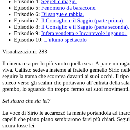
Episodio 4:
Segreti e magie.
Episodio 5:
Fenomeno da baraccone.
Episodio 6:
Di sangue e rabbia.
Episodio 7:
Il Consiglio e il Saggio (parte prima)
Episodio 8:
Il Consiglio e il Saggio (parte seconda).
Episodio 9:
Infera vendetta e Incantevole inganno.
Episodio 10:
L’ultimo spettacolo
Visualizzazioni:
283
Il cinema era per lo più vuoto quella sera. A parte un rag
viva.
Callisto sedeva insieme al fratello gemello Sirio nel
seguire la trama che scorreva davanti ai suoi occhi.
Il tip
sbieco verso gli scalini che portavano all’entrata della sa
grembo, lo sguardo fin troppo fermo sui suoi movimenti.
Sei sicura che sia lei?
La voce di Sirio le accarezzò la mente portandola ad inarca
capelli che piano piano sembrarono farsi più chiari. Segu
sicura fosse lei.