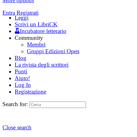
More options
Entra
Registrati
Leggi
Scrivi un LibriCK
Incubatore letterario
Community
Membri
Gruppi Edizioni Open
Blog
La rivista degli scrittori
Punti
Aiuto!
Log In
Registrazione
Search for:
Close search