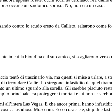
 poi scoccarle un sardonico sorriso. No, non era un caso.
zando contro lo scudo eretto da Callisto, saltarono come fos
stante in cui la biondina e il suo amico, si scagliarono verso 
io tentò di trascinarlo via, ma questi si mise a urlare, a str
 circondare Callie. Lo stregone, infastidito da quel tiramoll
to un ultimo sguardo alla sorella. Gli sarebbe piaciuto resta
ito principale era proteggere i mortali e lui non le sarebbe
mi all’intera Las Vegas. E che ancor prima, hanno infastidi
 così… fastidiosi. Moscerini. Ecco cosa siete, stupidi e fasti