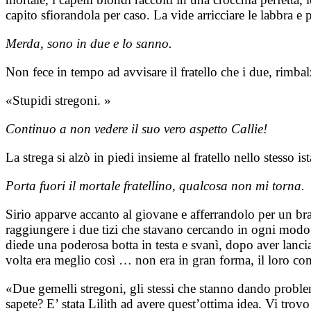
capito sfiorandola per caso. La vide arricciare le labbra e
Merda, sono in due e lo sanno.
Non fece in tempo ad avvisare il fratello che i due, rimbal
«Stupidi stregoni. »
Continuo a non vedere il suo vero aspetto Callie!
La strega si alzò in piedi insieme al fratello nello stesso i
Porta fuori il mortale fratellino, qualcosa non mi torna.
Sirio apparve accanto al giovane e afferrandolo per un bracc
raggiungere i due tizi che stavano cercando in ogni modo di
diede una poderosa botta in testa e svanì, dopo aver lancia
volta era meglio così … non era in gran forma, il loro comp
«Due gemelli stregoni, gli stessi che stanno dando proble
sapete? E’ stata Lilith ad avere quest’ottima idea. Vi trovo