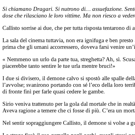
Si chiamano Dragari. Si nutrono di… assuefazione. Senton
dose che rilasciano le loro vittime. Ma non riesco a vedere
Callisto sorrise ai due, che per tutta risposta tentarono d
La sala del cinema tuttavia, non era ignifuga e ben prest
prima che gli umani accorressero, doveva farsi venire un’
« Nemmeno un urlo da parte tua, streghetta? Ah, sì. Scusa
piacerebbe tanto sentire le tue urla mentre bruci!»
I due si divisero, il demone calvo si spostò alle spalle de
l’avvolse; svanirono portando con sé l’eco della loro terrib
di fronte finì per farle quasi cedere le gambe.
Sirio veniva trattenuto per la gola dal mortale che in real
Aveva ragione a temere che ci fosse di più. C’era un morta
Nel sentir sopraggiungere Callisto, il demone si volse a gu