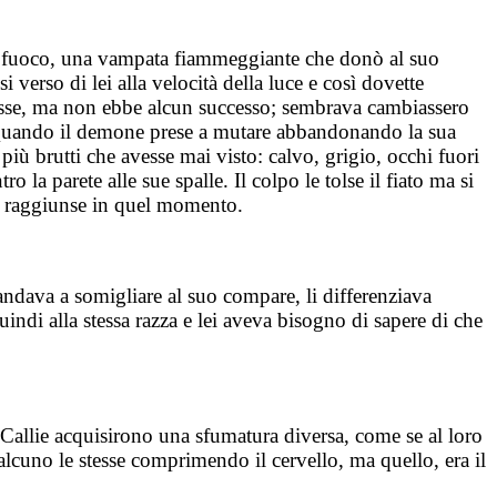
sso fuoco, una vampata fiammeggiante che donò al suo
verso di lei alla velocità della luce e così dovette
 mosse, ma non ebbe alcun successo; sembrava cambiassero
o. Quando il demone prese a mutare abbandonando la sua
iù brutti che avesse mai visto: calvo, grigio, occhi fuori
la parete alle sue spalle. Il colpo le tolse il fiato ma si
 la raggiunse in quel momento.
andava a somigliare al suo compare, li differenziava
indi alla stessa razza e lei aveva bisogno di sapere di che
di Callie acquisirono una sfumatura diversa, come se al loro
lcuno le stesse comprimendo il cervello, ma quello, era il