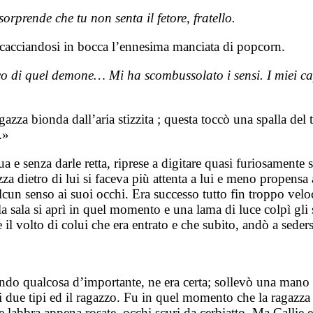
orprende che tu non senta il fetore, fratello.
le, cacciandosi in bocca l’ennesima manciata di popcorn.
acco di quel demone… Mi ha scombussolato i sensi. I miei 
ragazza bionda dall’aria stizzita ; questa toccò una spalla de
.»
a e senza darle retta, riprese a digitare quasi furiosamente
 dietro di lui si faceva più attenta a lui e meno propensa a
cun senso ai suoi occhi. Era successo tutto fin troppo veloc
a sala si aprì in quel momento e una lama di luce colpì gli s
il volto di colui che era entrato e che subito, andò a seders
ggendo qualcosa d’importante, ne era certa; sollevò una ma
 due tipi ed il ragazzo.
Fu in quel momento che la ragazza 
 le labbra appena rosate, occhi scuri da cerbiatto.
Ma Callie e