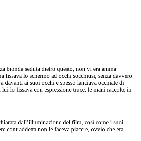
azza bionda seduta dietro questo, non vi era anima
rona fissava lo schermo ad occhi socchiusi, senza davvero
va davanti ai suoi occhi e spesso lanciava occhiate di
ui lo fissava con espressione truce, le mani raccolte in
hiarata dall’illuminazione del film, così come i suoi
re contraddetta non le faceva piacere, ovvio che era