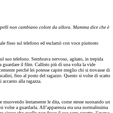
capelli non cambiano colore da allora. Mamma dice che è
l tale fisso sul telefono ed esclamò con voce piuttosto
 sul suo telefono. Sembrava nervoso, agitato, in trepida
 guardare il film. Callisto più di una volta la vide
emente perché lei potesse capire meglio chi si trovasse di
calini, fino al posto del ragazzo. Questo si volse di scatto
i accanto alla ragazza.
no e muovendo lentamente le dita, come stesse suonando un
si volse a guardarla. All’apparenza era una normalissima
ra sicura che quello non fosse il suo vero aspetto, l’aveva