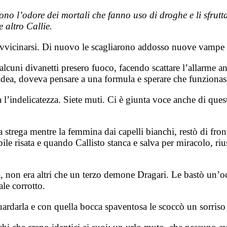
o l’odore dei mortali che fanno uso di droghe e li sfrutta
 altro Callie.
i avvicinarsi. Di nuovo le scagliarono addosso nuove vampe d
o alcuni divanetti presero fuoco, facendo scattare l’allarm
idea, doveva pensare a una formula e sperare che funzionas
 l’indelicatezza. Siete muti. Ci è giunta voce anche di que
lla strega mentre la femmina dai capelli bianchi, restò di fr
ile risata e quando Callisto stanca e salva per miracolo, rius
tà, non era altri che un terzo demone Dragari. Le bastò un’o
le corrotto.
ardarla e con quella bocca spaventosa le scoccò un sorriso t