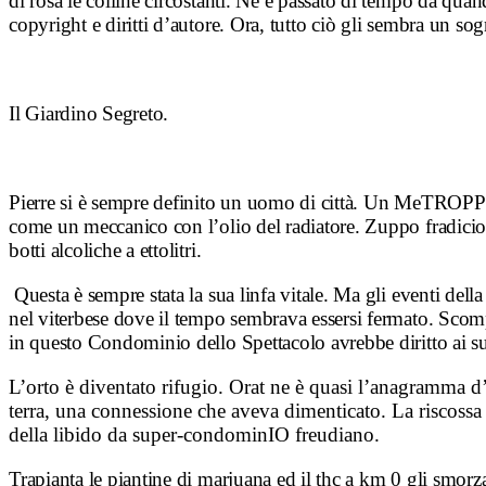
di rosa le colline circostanti. Ne è passato di tempo da quand
copyright e diritti d’autore. Ora, tutto ciò gli sembra un so
Il Giardino Segreto.
Pierre si è sempre definito un uomo di città. Un MeTROPPolit
come un meccanico con l’olio del radiatore. Zuppo fradicio del
botti alcoliche a ettolitri.
Questa è sempre stata la sua linfa vitale. Ma gli eventi del
nel viterbese dove il tempo sembrava essersi fermato. Scomp
in questo Condominio dello Spettacolo avrebbe diritto ai s
L’orto è diventato rifugio. Orat ne è quasi l’anagramma d
terra, una connessione che aveva dimenticato. La riscossa
della libido da super-condominIO freudiano.
Trapianta le piantine di marjuana ed il thc a km 0 gli smorz