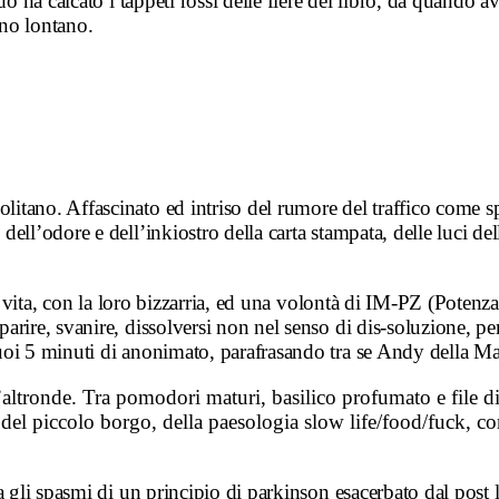
o ha calcato i tappeti rossi delle fiere del libro, da quando a
gno lontano.
ano. Affascinato ed intriso del rumore del traffico come spor
l’odore e dell’inkiostro della carta stampata, delle luci della
la vita, con la loro bizzarria, ed una volontà di IM-PZ (Poten
arire, svanire, dissolversi non nel senso di dis-soluzione, 
uoi 5 minuti di anonimato, parafrasando tra se Andy della M
’altronde. Tra pomodori maturi, basilico profumato e file d
 del piccolo borgo, della paesologia slow life/food/fuck, c
a gli spasmi di un principio di parkinson esacerbato dal post