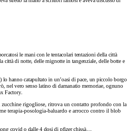
veva stretto la mano a scrittori famosi e aveva discusso di
catosi le mani con le tentacolari tentazioni della città
 città di notte, delle mignotte in tangenziale, delle botte e
za) lo hanno catapultato in un’oasi di pace, un piccolo borgo
però, nel vero senso latino di damanatio memoriae, ognuno
ax Factory.
i zucchine rigogliose, ritrova un contatto profondo con la
ome terapia-posologia-baluardo e arrocco contro il blob
 long covid o dalle 4 dosi di pfizer chissà…