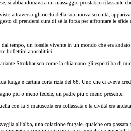
andese, si abbandonava a un massaggio prostatico rilassante
isto attraverso gli occhi della sua nuova serenità, appariva
esto di prendersi cura di sé la forza per affrontare le sfide d
i dal tempo, un fossile vivente in un mondo che era andato
e bollettini apocalittici.
riante Strokhausen come la chiamano gli esperti ha di nuovo
nda lunga e cartina corta rizla del 68. Uno che ci aveva cred
pagno piu o meno fedele, un padre piu o meno presente.
la con la S maiuscola era collassata e la civiltà era andata 
veglia all’alba, una colazione frugale, qualche ora passata 
va imparato a comunicare con i suoi animali: i pappagalli lo