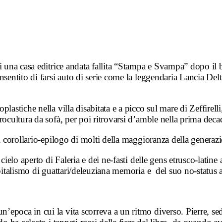
di una casa editrice andata fallita “Stampa e Svampa” dopo il
nsentito di farsi auto di serie come la leggendaria Lancia Del
lastiche nella villa disabitata e a picco sul mare di Zeffirel
rocultura da sofà, per poi ritrovarsi d’amble nella prima dec
il corollario-epilogo di molti della maggioranza della generaz
cielo aperto di Faleria e dei ne-fasti delle gens etrusco-latine 
apitalismo di guattari/deleuziana memoria e del suo no-status 
poca in cui la vita scorreva a un ritmo diverso. Pierre, sedu