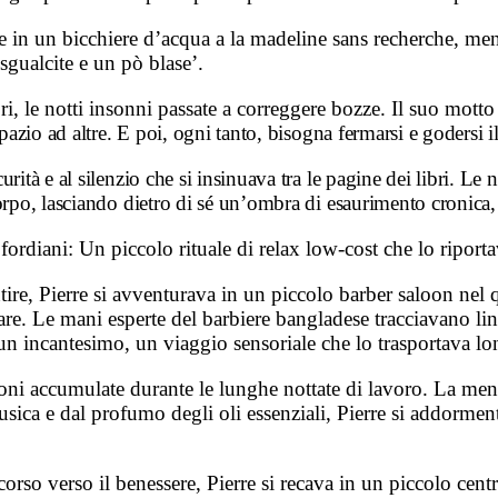
le in un bicchiere d’acqua a la madeline sans recherche, men
sgualcite e un pò blase’.
bri, le notti insonni passate a correggere bozze. Il suo motto
spazio ad altre. E poi, ogni tanto, bisogna fermarsi e godersi 
ità e al silenzio che si insinuava tra le pagine dei libri. Le n
orpo, lasciando dietro di sé un’ombra di esaurimento cronica, 
fordiani: Un piccolo rituale di relax low-cost che lo riporta
ire, Pierre si avventurava in un piccolo barber saloon nel quar
dare. Le mani esperte del barbiere bangladese tracciavano li
n incantesimo, un viaggio sensoriale che lo trasportava lon
ensioni accumulate durante le lunghe nottate di lavoro. La me
musica e dal profumo degli oli essenziali, Pierre si addorm
corso verso il benessere, Pierre si recava in un piccolo cent