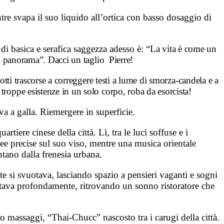
tre svapa il suo liquido all’ortica con basso dosaggio di
 di basica e serafica saggezza adesso è: “
La vita è come un
il panorama”.
Dacci un taglio Pierre!
otti trascorse a correggere testi a lume di smorza-candela e a
troppe esistenze in un solo corpo, roba da esorcista!
va a galla. Riemergere in superficie.
tiere cinese della città. Lì, tra le luci soffuse e i
nee precise sul suo viso, mentre una musica orientale
tano dalla frenesia urbana.
nte si svuotava, lasciando spazio a pensieri vaganti e sogni
entava profondamente, ritrovando un sonno ristoratore che
ro massaggi, “Thai-Chucc” nascosto tra i carugi della città.