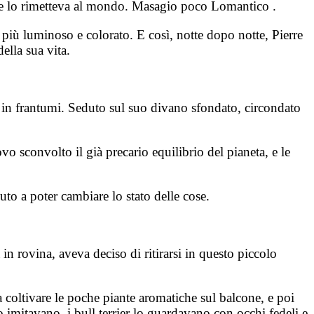
 che lo rimetteva al mondo. Masagio poco Lomantico .
 più luminoso e colorato. E così, notte dopo notte, Pierre
ella sua vita.
 in frantumi. Seduto sul suo divano sfondato, circondato
 sconvolto il già precario equilibrio del pianeta, e le
uto a poter cambiare lo stato delle cose.
in rovina, aveva deciso di ritirarsi in questo piccolo
a coltivare le poche piante aromatiche sul balcone, e poi
 imitavano, i bull terrier lo guardavano con occhi fedeli e