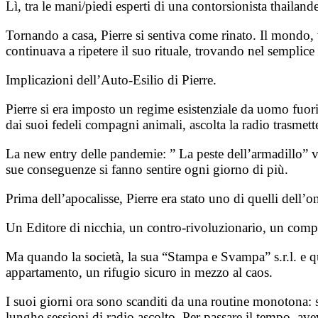
Lì, tra le mani/piedi esperti di una contorsionista thail
Tornando a casa, Pierre si sentiva come rinato. Il mondo, v
continuava a ripetere il suo rituale, trovando nel semplice g
Implicazioni dell’Auto-Esilio di Pierre.
Pierre si era imposto un regime esistenziale da uomo fuor
dai suoi fedeli compagni animali, ascolta la radio trasmetter
La new entry delle pandemie: ” La peste dell’armadillo” va
sue conseguenze si fanno sentire ogni giorno di più.
Prima dell’apocalisse, Pierre era stato uno di quelli dell’o
Un Editore di nicchia, un contro-rivoluzionario, un com
Ma quando la società, la sua “Stampa e Svampa” s.r.l. e quel
appartamento, un rifugio sicuro in mezzo al caos.
I suoi giorni ora sono scanditi da una routine monotona: s
lunghe sessioni di radio ascolto. Per passare il tempo, ave