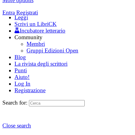
More options
Entra
Registrati
Leggi
Scrivi un LibriCK
Incubatore letterario
Community
Membri
Gruppi Edizioni Open
Blog
La rivista degli scrittori
Punti
Aiuto!
Log In
Registrazione
Search for:
Close search