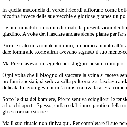
In quella mattonella di verde i ricordi affiorano come bol
nicotina invece delle sue vecchie e gloriose gitanes un pò 
Le interminabili riunioni editoriali, le presentazioni dei li
giardino. A volte devi lasciare andare alcune piante per far 
Pierre è stato un animale notturno, un uomo abituato all’oscur
dare forma alle storie altrui avevano segnato il suo mente-c
Ma Pierre aveva un segreto per sfuggire ai suoi ritmi post 
Ogni volta che il bisogno di staccare la spina si faceva sent
profumi speziati, si sedeva sulla poltrona e si lasciava an
delicata lo avvolgeva in un’atmosfera ovattata. Era come u
Sotto le dita del barbiere, Pierre sentiva sciogliersi le t
ad occhi aperti. Spesso, cullato dal ritmo ipnotico della 
gli era ormai estraneo.
Ma il suo rituale non finiva qui. Per completare il suo per