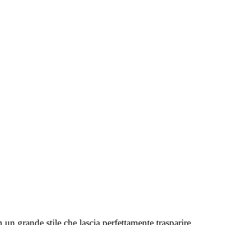
 un grande stile che lascia perfettamente trasparire