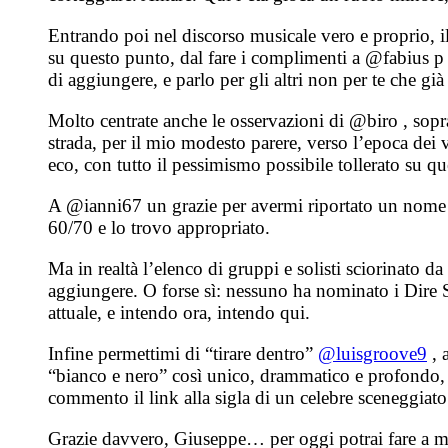
Entrando poi nel discorso musicale vero e proprio, il
su questo punto, dal fare i complimenti a @fabius p 
di aggiungere, e parlo per gli altri non per te che gi
Molto centrate anche le osservazioni di @biro , sopr
strada, per il mio modesto parere, verso l’epoca dei 
eco, con tutto il pessimismo possibile tollerato su q
A @ianni67 un grazie per avermi riportato un nom
60/70 e lo trovo appropriato.
Ma in realtà l’elenco di gruppi e solisti sciorinato 
aggiungere. O forse sì: nessuno ha nominato i Dire St
attuale, e intendo ora, intendo qui.
Infine permettimi di “tirare dentro”
@luisgroove9
, 
“bianco e nero” così unico, drammatico e profondo, p
commento il link alla sigla di un celebre sceneggiato
Grazie davvero, Giuseppe… per oggi potrai fare a m