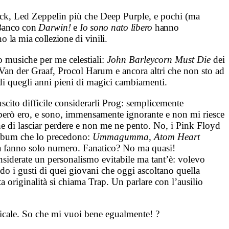
ock, Led Zeppelin più che Deep Purple, e pochi (ma
 Banco con
Darwin!
e
Io sono nato libero
hanno
 la mia collezione di vinili.
o musiche per me celestiali:
John Barleycorn Must Die
dei
an der Graaf, Procol Harum e ancora altri che non sto ad
 di quegli anni pieni di magici cambiamenti.
scito difficile considerarli Prog: semplicemente
e però ero, e sono, immensamente ignorante e non mi riesce
e di lasciar perdere e non me ne pento. No, i Pink Floyd
 album che lo precedono:
Ummagumma, Atom Heart
a fanno solo numero. Fanatico? No ma quasi!
nsiderate un personalismo evitabile ma tant’è: volevo
do i gusti di quei giovani che oggi ascoltano quella
 originalità si chiama Trap. Un parlare con l’ausilio
sicale. So che mi vuoi bene egualmente! ?