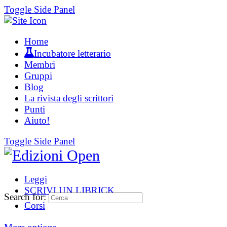
Toggle Side Panel
Home
Incubatore letterario
Membri
Gruppi
Blog
La rivista degli scrittori
Punti
Aiuto!
Toggle Side Panel
Leggi
SCRIVI UN LIBRICK
Search for:
Corsi