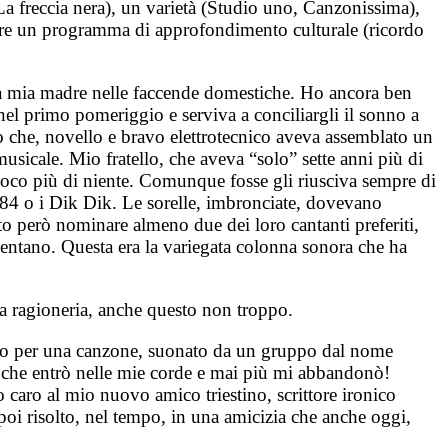
La freccia nera), un varietà (Studio uno, Canzonissima),
ppure un programma di approfondimento culturale (ricordo
ava mia madre nelle faccende domestiche. Ho ancora ben
nel primo pomeriggio e serviva a conciliargli il sonno a
o che, novello e bravo elettrotecnico aveva assemblato un
musicale. Mio fratello, che aveva “solo” sette anni più di
oco più di niente. Comunque fosse gli riusciva sempre di
 84 o i Dik Dik. Le sorelle, imbronciate, dovevano
to però nominare almeno due dei loro cantanti preferiti,
lentano. Questa era la variegata colonna sonora che ha
va ragioneria, anche questo non troppo.
oso per una canzone, suonato da un gruppo dal nome
, che entrò nelle mie corde e mai più mi abbandonò!
aro al mio nuovo amico triestino, scrittore ironico
poi risolto, nel tempo, in una amicizia che anche oggi,