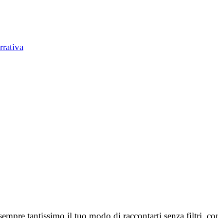
rrativa
mpre tantissimo il tuo modo di raccontarti senza filtri, con