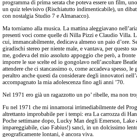
programma di prima serata che poteva essere un film, uno 
un quiz televisivo (Rischiatutto indimenticabile), un dib
con nostalgia Studio 7 e Almanacco).
Ma torniamo alla musica. La mattina aleggiavano nell’ari
presenti voci come quelle di Nilla Pizzi e Claudio Villa. 
cui, immancabilmente, dedicava almeno un paio d’ore. Segu
giradischi stereo per niente male, e vantava, per questo su
me, godeva del mio assoluto appoggio che però, a fronte 
imporre le sue scelte ed io gongolavo nell’ascoltare Beat
attendere che ci stancassimo o, come accadeva spesso, le g
peraltro anche questi da considerare degli innovatori nel
accompagnato la mia adolescenza fino agli anni ’70.
Nel 1971 ero già un ragazzotto un po’ ribelle, ma non tro
Fu nel 1971 che mi innamorai irrimediabilmente del Prog
altrettanto improbabile per i tempi: era La carrozza di H
Poche settimane dopo, Lucky Man degli Emerson, Lake & P
impareggiabile, ciao Fabius!) sancì, in un dolcissimo lent
geograficamente lontani, è ancora viva.