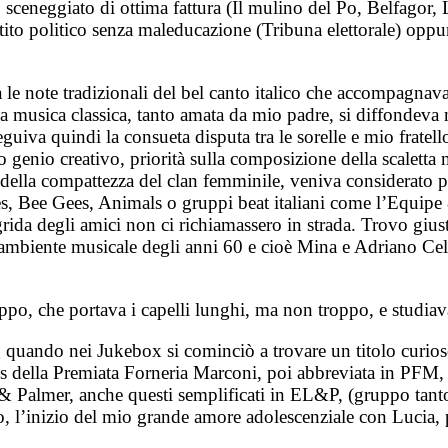
sceneggiato di ottima fattura (Il mulino del Po, Belfagor, 
attito politico senza maleducazione (Tribuna elettorale) o
a le note tradizionali del bel canto italico che accompagn
La musica classica, tanto amata da mio padre, si diffondeva 
iva quindi la consueta disputa tra le sorelle e mio fratell
o genio creativo, priorità sulla composizione della scaletta 
della compattezza del clan femminile, veniva considerato p
les, Bee Gees, Animals o gruppi beat italiani come l’Equipe
rida degli amici non ci richiamassero in strada. Trovo gius
l’ambiente musicale degli anni 60 e cioè Mina e Adriano Ce
ppo, che portava i capelli lunghi, ma non troppo, e studia
 quando nei Jukebox si cominciò a trovare un titolo curi
ans della Premiata Forneria Marconi, poi abbreviata in PFM
almer, anche questi semplificati in EL&P, (gruppo tanto c
o, l’inizio del mio grande amore adolescenziale con Lucia, 