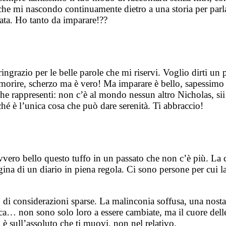
che mi nascondo continuamente dietro a una storia per parlar
ata. Ho tanto da imparare!??
ringrazio per le belle parole che mi riservi. Voglio dirti un p
rire, scherzo ma è vero! Ma imparare è bello, sapessimo tut
che rappresenti: non c’è al mondo nessun altro Nicholas, sii 
hé è l’unica cosa che può dare serenità. Ti abbraccio!
vvero bello questo tuffo in un passato che non c’è più. La c
pagina di un diario in piena regola. Ci sono persone per cu
 di considerazioni sparse. La malinconia soffusa, una nosta
ca… non sono solo loro a essere cambiate, ma il cuore delle
è sull’assoluto che ti muovi, non nel relativo.