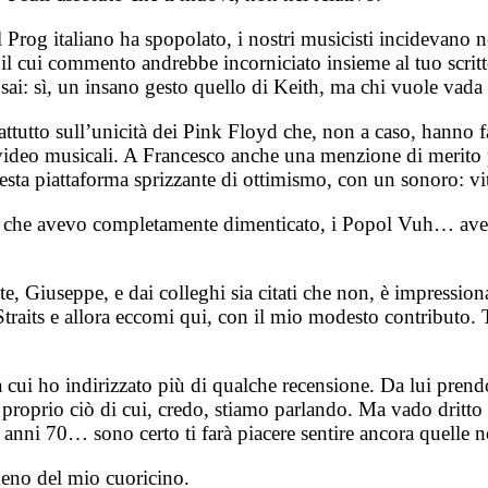
 Prog italiano ha spopolato, i nostri musicisti incidevano n
il cui commento andrebbe incorniciato insieme al tuo scritt
à sai: sì, un insano gesto quello di Keith, ma chi vuole vada
attutto sull’unicità dei Pink Floyd che, non a caso, hanno 
video musicali. A Francesco anche una menzione di merito pe
uesta piattaforma sprizzante di ottimismo, con un sonoro: vit
e che avevo completamente dimenticato, i Popol Vuh… ave
da te, Giuseppe, e dai colleghi sia citati che non, è impress
raits e allora eccomi qui, con il mio modesto contributo. T
a cui ho indirizzato più di qualche recensione. Da lui prendo
roprio ciò di cui, credo, stiamo parlando. Ma vado dritto 
 anni 70… sono certo ti farà piacere sentire ancora quelle 
eno del mio cuoricino.