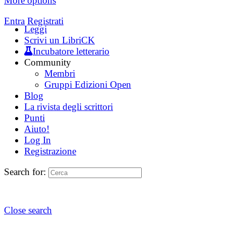
More options
Entra
Registrati
Leggi
Scrivi un LibriCK
Incubatore letterario
Community
Membri
Gruppi Edizioni Open
Blog
La rivista degli scrittori
Punti
Aiuto!
Log In
Registrazione
Search for:
Close search