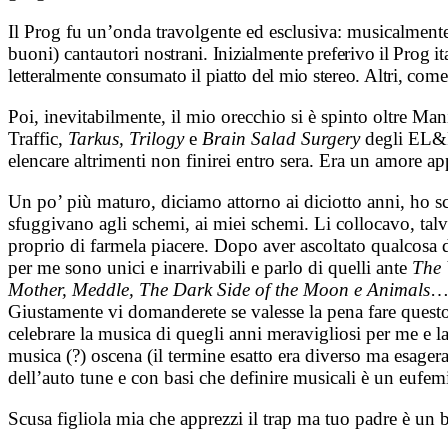
Il Prog fu un’onda travolgente ed esclusiva: musicalmen
buoni) cantautori
nostrani. Inizialmente preferivo il Prog 
letteralmente consumato il piatto del mio stereo. Altri, com
Poi, inevitabilmente, il mio orecchio si è spinto oltre Ma
Traffic,
Tarkus, Trilogy
e
Brain Salad Surgery
degli EL&P 
elencare altrimenti non finirei entro sera. Era un amore a
Un po’ più maturo, diciamo attorno ai diciotto anni, ho s
sfuggivano agli schemi, ai miei schemi. Li collocavo, tal
proprio di farmela piacere. Dopo aver ascoltato qualcosa 
per me sono unici e inarrivabili e parlo di quelli ante
The 
Mother, Meddle, The Dark Side of the Moon e Animals
… 
Giustamente vi domanderete se valesse la pena fare questo 
celebrare la musica di quegli anni meravigliosi per me e l
musica (?) oscena (il termine esatto era diverso ma esager
dell’auto tune e con basi che definire musicali è un eufe
Scusa figliola mia che apprezzi il trap ma tuo padre è un