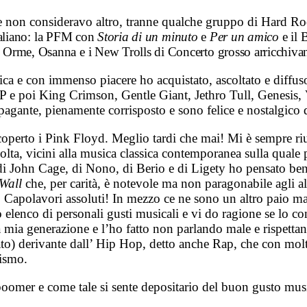
te non consideravo altro, tranne qualche gruppo di Hard R
italiano: la PFM con
Storia di un minuto
e
Per un amico
e il
e Orme, Osanna e i New Trolls di Concerto grosso arricchivano
nica e con immenso piacere ho acquistato, ascoltato e diffus
e poi King Crimson, Gentle Giant, Jethro Tull, Genesis, V
ppagante, pienamente corrisposto e sono felice e nostalgico
coperto i Pink Floyd. Meglio tardi che mai! Mi è sempre riu
volta, vicini alla musica classica contemporanea sulla qual
di John Cage, di Nono, di Berio e di Ligety ho pensato ben
Wall
che, per carità, è notevole ma non paragonabile agli
Capolavori assoluti! In mezzo ce ne sono un altro paio m
elenco di personali gusti musicali e vi do ragione se lo co
a mia generazione e l’ho fatto non parlando male e rispettan
ato) derivante dall’ Hip Hop, detto anche Rap, che con molta
mismo.
 boomer e come tale si sente depositario del buon gusto mu