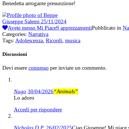
Benedetta arrogante presunzione!
Giuseppe Salemi
25/11/2024
Avete messo Mi Piace
9
apprezzamenti
Pubblicato in
Na
Categories:
Narrativa
Tags:
Adolescenza
,
Ricordi
,
musica
Discussioni
Devi essere
connesso
per inviare un commento.
Nugo
30/04/2026
“Animals”
Lo adoro
Accedi per rispondere
Nicholas D.P.
26/02/2025
Ciao Giuseppe! Mi piace se