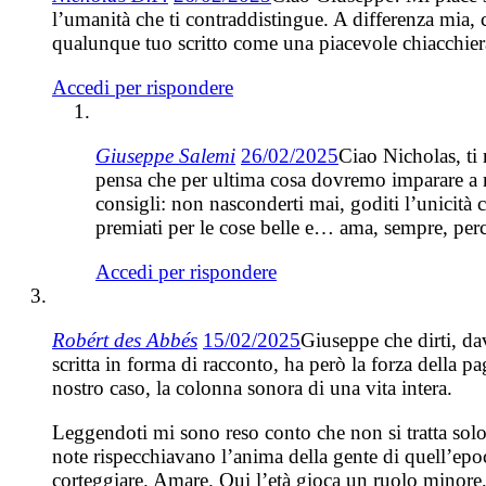
l’umanità che ti contraddistingue. A differenza mia, 
qualunque tuo scritto come una piacevole chiacchier
Accedi per rispondere
Giuseppe Salemi
26/02/2025
Ciao Nicholas, ti 
pensa che per ultima cosa dovremo imparare a mo
consigli: non nasconderti mai, goditi l’unicità 
premiati per le cose belle e… ama, sempre, perc
Accedi per rispondere
Robért des Abbés
15/02/2025
Giuseppe che dirti, da
scritta in forma di racconto, ha però la forza della 
nostro caso, la colonna sonora di una vita intera.
Leggendoti mi sono reso conto che non si tratta solo
note rispecchiavano l’anima della gente di quell’epo
corteggiare. Amare. Qui l’età gioca un ruolo minore, 