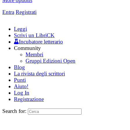
More options
Entra
Registrati
Leggi
Scrivi un LibriCK
Incubatore letterario
Community
Membri
Gruppi Edizioni Open
Blog
La rivista degli scrittori
Punti
Aiuto!
Log In
Registrazione
Search for: