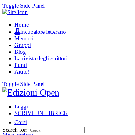
Toggle Side Panel
Home
Incubatore letterario
Membri
Gruppi
Blog
La rivista degli scrittori
Punti
Aiuto!
Toggle Side Panel
Leggi
SCRIVI UN LIBRICK
Corsi
Search for: