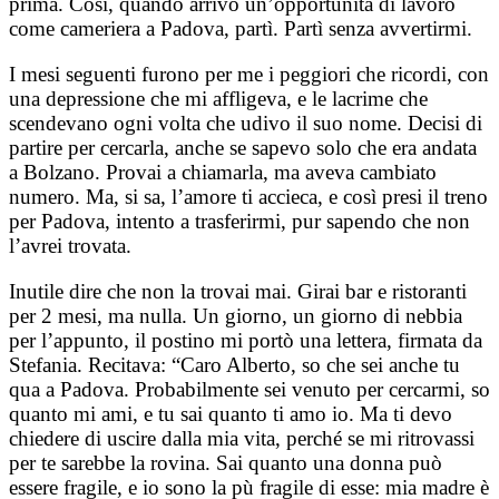
prima. Così, quando arrivo un’opportunità di lavoro
come cameriera a Padova, partì. Partì senza avvertirmi.
I mesi seguenti furono per me i peggiori che ricordi, con
una depressione che mi affligeva, e le lacrime che
scendevano ogni volta che udivo il suo nome. Decisi di
partire per cercarla, anche se sapevo solo che era andata
a Bolzano. Provai a chiamarla, ma aveva cambiato
numero. Ma, si sa, l’amore ti accieca, e così presi il treno
per Padova, intento a trasferirmi, pur sapendo che non
l’avrei trovata.
Inutile dire che non la trovai mai. Girai bar e ristoranti
per 2 mesi, ma nulla. Un giorno, un giorno di nebbia
per l’appunto, il postino mi portò una lettera, firmata da
Stefania. Recitava: “Caro Alberto, so che sei anche tu
qua a Padova. Probabilmente sei venuto per cercarmi, so
quanto mi ami, e tu sai quanto ti amo io. Ma ti devo
chiedere di uscire dalla mia vita, perché se mi ritrovassi
per te sarebbe la rovina. Sai quanto una donna può
essere fragile, e io sono la pù fragile di esse: mia madre è