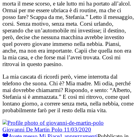
morta il mese scorso, e tale lutto mi ha portato all’alcol.
Ormai per me essere ubriaca è di routine, ma che ci
posso fare? Scappa da me, Stefania.” Letto il messaggio,
corsi. Senza motivo, senza meta. Corsi urlando,
sperando che un’automobile mi investisse; il destino,
però, decise che nessuna macchina avrebbe investito
quel povero giovane immerso nella nebbia. Piansi,
anche, ma non era importante. Capii che quella non era
la mia casa, e che forse mai l’avrei trovata. Così mi
ritrovai in questo paesino.
La mia cascata di ricordi però, viene interrotta dal
telefono che suona. Chi è? Mia madre. Mi odia, perché
mai dovrebbe chiamarmi? Rispondo, e sento: “Alberto,
Stefania si è ammazzata.” E così mi ritrovo, come quel
lontano giorno, a correre senza meta, nella nebbia, come
probabilmente farò per il resto della mia vita.
Giovanni De Martin Polo
11/03/2020
Avete messo Mi Piace
1
apprezzamenti
Pubblicato in