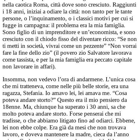
nella caotica Roma, città dove sono cresciuto. Raggiunti
i 18 anni, iniziai a odiare la città: non tanto per le tante
persone, o l’inquinamento, o i classici motivi per cui si
fugge in campagna: il problema era la mia famiglia.
Sono figlio di un imprenditore e un’economista, e sono
cresciuto con il chiodo fisso del diventare ricco:
“Se non
ti metti in società, vivrai come un pezzente” “Non vorrai
fare la fine dello zio” (il povero zio Salvatore lavorava
come tassista, e per la mia famiglia era peccato capitale
non lavorare in affari).
Insomma, non vedevo l’ora di andarmene. L’unica cosa
che mi tratteneva, come nelle più belle storie, era una
ragazza, Stefania. Io amavo lei, lei amava me. “Cosa
poteva andare storto?” Questo era il mio pensiero da
18enne. Ma, chiunque ha superato i 30 anni, sa che
molto poteva andare storto. Forse penserai che mi
tradisse, o che abbiamo litigato fino ad odiarci. Ebbene,
lei non ebbe colpe. Era già da mesi che non trovava
lavoro, e doveva mantenere la madre, cieca da l’anno