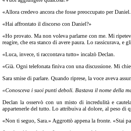
«Allora credevo ancora che fosse preoccupato per Daniel.
«Hai affrontato il discorso con Daniel?»
«Ho provato. Ma non voleva parlarne con me. Mi ripeteva
reagire, che era stanco di avere paura. Lo rassicurava, e gl
«Luca, invece, ti raccontava tutto» incalzò Declan.
«Già. Ogni telefonata finiva con una discussione. Mi chi
Sara smise di parlare. Quando riprese, la voce aveva assu
«Conosceva i suoi punti deboli. Bastava il nome della m
Declan la osservò con un misto di incredulità e caute
appartenerle del tutto. Lo attribuiva al dolore, al peso di 
«Non ti seguo, Sara.» Aggrottò appena la fronte. «Stai p