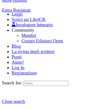
More options
Entra
Registrati
Leggi
Scrivi un LibriCK
Incubatore letterario
Community
Membri
Gruppi Edizioni Open
Blog
La rivista degli scrittori
Punti
Aiuto!
Log In
Registrazione
Search for:
Close search