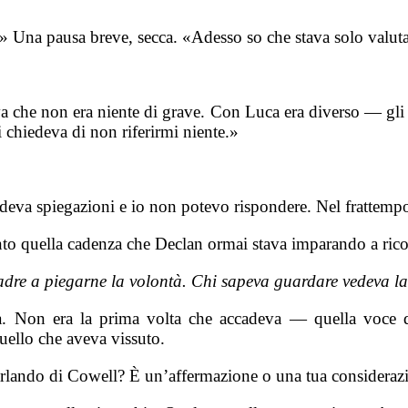
» Una pausa breve, secca. «Adesso so che stava solo valut
 che non era niente di grave. Con Luca era diverso — gli 
i chiedeva di non riferirmi niente.»
edeva spiegazioni e io non potevo rispondere. Nel frattemp
nto quella cadenza che Declan ormai stava imparando a rico
adre a piegarne la volontà. Chi sapeva guardare vedeva la
la. Non era la prima volta che accadeva — quella voce 
quello che aveva vissuto.
arlando di Cowell? È un’affermazione o una tua consideraz