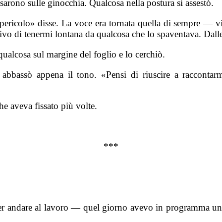
sarono sulle ginocchia. Qualcosa nella postura si assestò.
ericolo» disse. La voce era tornata quella di sempre — vi
tivo di tenermi lontana da qualcosa che lo spaventava. Dall
ualcosa sul margine del foglio e lo cerchiò.
abbassò appena il tono. «Pensi di riuscire a racconta
he aveva fissato più volte.
***
er andare al lavoro — quel giorno avevo in programma una v