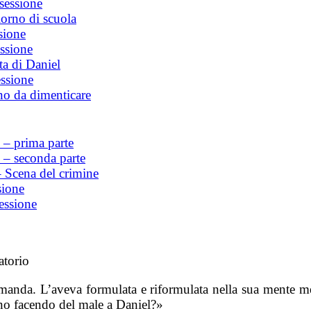
sessione
orno di scuola
sione
ssione
a di Daniel
ssione
o da dimenticare
 – prima parte
 – seconda parte
 Scena del crimine
sione
essione
atorio
omanda. L’aveva formulata e riformulata nella sua mente me
no facendo del male a Daniel?»