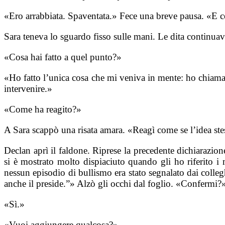
«Ero arrabbiata. Spaventata.» Fece una breve pausa. «E 
Sara teneva lo sguardo fisso sulle mani. Le dita continua
«Cosa hai fatto a quel punto?»
«Ho fatto l’unica cosa che mi veniva in mente: ho chiamat
intervenire.»
«Come ha reagito?»
A Sara scappò una risata amara. «Reagì come se l’idea stess
Declan aprì il faldone. Riprese la precedente dichiarazio
si è mostrato molto dispiaciuto quando gli ho riferito i
nessun episodio di bullismo era stato segnalato dai colleg
anche il preside.”» Alzò gli occhi dal foglio. «Confermi?
«Sì.»
«Vuoi aggiungere qualcosa?»