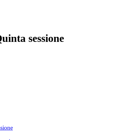
uinta sessione
sione