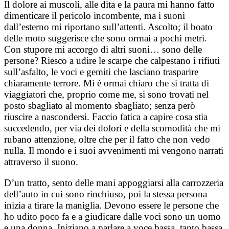
Il dolore ai muscoli, alle dita e la paura mi hanno fatto
dimenticare il pericolo incombente, ma i suoni
dall’esterno mi riportano sull’attenti. Ascolto; il boato
delle moto suggerisce che sono ormai a pochi metri.
Con stupore mi accorgo di altri suoni… sono delle
persone? Riesco a udire le scarpe che calpestano i rifiuti
sull’asfalto, le voci e gemiti che lasciano trasparire
chiaramente terrore. Mi è ormai chiaro che si tratta di
viaggiatori che, proprio come me, si sono trovati nel
posto sbagliato al momento sbagliato; senza però
riuscire a nascondersi. Faccio fatica a capire cosa stia
succedendo, per via dei dolori e della scomodità che mi
rubano attenzione, oltre che per il fatto che non vedo
nulla. Il mondo e i suoi avvenimenti mi vengono narrati
attraverso il suono.
D’un tratto, sento delle mani appoggiarsi alla carrozzeria
dell’auto in cui sono rinchiuso, poi la stessa persona
inizia a tirare la maniglia. Devono essere le persone che
ho udito poco fa e a giudicare dalle voci sono un uomo
e una donna. Iniziano a parlare a voce bassa, tanto bassa