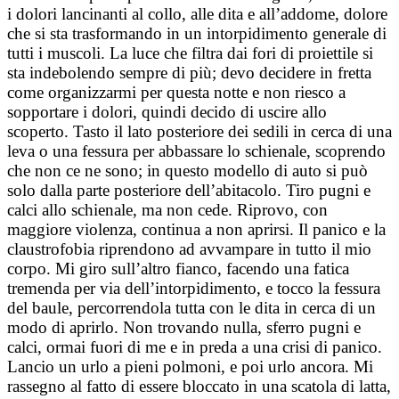
i dolori lancinanti al collo, alle dita e all’addome, dolore
che si sta trasformando in un intorpidimento generale di
tutti i muscoli. La luce che filtra dai fori di proiettile si
sta indebolendo sempre di più; devo decidere in fretta
come organizzarmi per questa notte e non riesco a
sopportare i dolori, quindi decido di uscire allo
scoperto. Tasto il lato posteriore dei sedili in cerca di una
leva o una fessura per abbassare lo schienale, scoprendo
che non ce ne sono; in questo modello di auto si può
solo dalla parte posteriore dell’abitacolo. Tiro pugni e
calci allo schienale, ma non cede. Riprovo, con
maggiore violenza, continua a non aprirsi. Il panico e la
claustrofobia riprendono ad avvampare in tutto il mio
corpo. Mi giro sull’altro fianco, facendo una fatica
tremenda per via dell’intorpidimento, e tocco la fessura
del baule, percorrendola tutta con le dita in cerca di un
modo di aprirlo. Non trovando nulla, sferro pugni e
calci, ormai fuori di me e in preda a una crisi di panico.
Lancio un urlo a pieni polmoni, e poi urlo ancora. Mi
rassegno al fatto di essere bloccato in una scatola di latta,