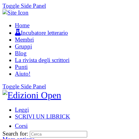
Toggle Side Panel
Home
Incubatore letterario
Membri
Gruppi
Blog
La rivista degli scrittori
Punti
Aiuto!
Toggle Side Panel
Leggi
SCRIVI UN LIBRICK
Corsi
Search for: