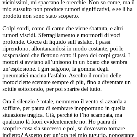
vicinissimi, mi spaccano le orecchie. Non so come, ma il
mio sussulto non produce rumori significativi, e se li ha
prodotti non sono stato scoperto.
Colpi sordi, come di carne che viene sbattuta, e altri
rumori viscidi. Sferragliamento e mormorii di voci
profonde. Gocce di liquido sull’asfalto. I passi
riprendono, allontanandosi in modo costante, poi le
sospensioni che flettono sotto il peso dei corpi grassi. I
motori si avviano all’unisono in un boato che sembra
un’esplosione. I giri salgono, la gomma degli
pneumatici macina l’asfalto. Ascolto il rombo delle
motociclette scemare sempre di più, fino a diventare un
sottile sottofondo, per poi sparire del tutto.
Ora il silenzio è totale, nemmeno il vento si azzarda a
soffiare, per paura di sembrare inopportuno in quella
situazione tragica. Già, perché io l’ho scampata, ma
qualcuno là fuori evidentemente no. Ho paura di
scoprire cosa sia successo e poi, se dovessero tornare
indietro? Aspetto per un’ora nel mio tugurio, nonostante