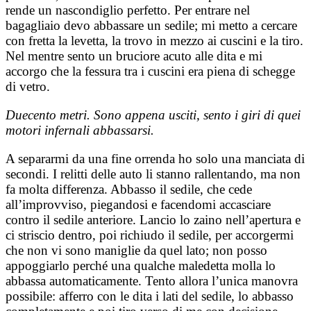
rende un nascondiglio perfetto. Per entrare nel
bagagliaio devo abbassare un sedile; mi metto a cercare
con fretta la levetta, la trovo in mezzo ai cuscini e la tiro.
Nel mentre sento un bruciore acuto alle dita e mi
accorgo che la fessura tra i cuscini era piena di schegge
di vetro.
Duecento metri. Sono appena usciti, sento i giri di quei
motori infernali abbassarsi.
A separarmi da una fine orrenda ho solo una manciata di
secondi. I relitti delle auto li stanno rallentando, ma non
fa molta differenza. Abbasso il sedile, che cede
all’improvviso, piegandosi e facendomi accasciare
contro il sedile anteriore. Lancio lo zaino nell’apertura e
ci striscio dentro, poi richiudo il sedile, per accorgermi
che non vi sono maniglie da quel lato; non posso
appoggiarlo perché una qualche maledetta molla lo
abbassa automaticamente. Tento allora l’unica manovra
possibile: afferro con le dita i lati del sedile, lo abbasso