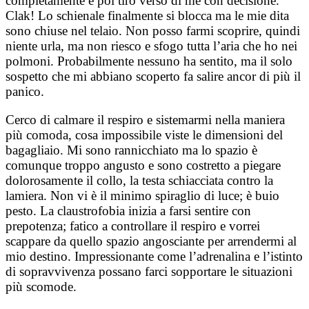
completamente e poi tiro verso di me con decisione.
Clak! Lo schienale finalmente si blocca ma le mie dita
sono chiuse nel telaio. Non posso farmi scoprire, quindi
niente urla, ma non riesco e sfogo tutta l’aria che ho nei
polmoni. Probabilmente nessuno ha sentito, ma il solo
sospetto che mi abbiano scoperto fa salire ancor di più il
panico.
Cerco di calmare il respiro e sistemarmi nella maniera
più comoda, cosa impossibile viste le dimensioni del
bagagliaio. Mi sono rannicchiato ma lo spazio è
comunque troppo angusto e sono costretto a piegare
dolorosamente il collo, la testa schiacciata contro la
lamiera. Non vi è il minimo spiraglio di luce; è buio
pesto. La claustrofobia inizia a farsi sentire con
prepotenza; fatico a controllare il respiro e vorrei
scappare da quello spazio angosciante per arrendermi al
mio destino. Impressionante come l’adrenalina e l’istinto
di sopravvivenza possano farci sopportare le situazioni
più scomode.