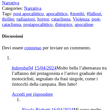
Narrativa
Categories:
Narrativa
Tags:
post apocalittico
,
apocalittico
,
#zombi
,
#fallout
,
thriller
,
radiazioni
,
horror
,
cataclisma
,
Violenza
,
post-
cataclisma
,
postapocalittico
,
distopico
,
apocalisse
Discussioni
Devi essere
connesso
per inviare un commento.
federoba94
15/04/2024
Molto bella l’alternanza tra
l’affanno del protagonista e l’arrivo graduale dei
motociclisti, segnalato da frasi singole, come i
rintocchi della campana. Ben fatto!
Accedi per rispondere
Nicola Righetti
16/04/2024
Mi sono molto