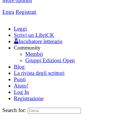
More options
Entra
Registrati
Leggi
Scrivi un LibriCK
Incubatore letterario
Community
Membri
Gruppi Edizioni Open
Blog
La rivista degli scrittori
Punti
Aiuto!
Log In
Registrazione
Search for: