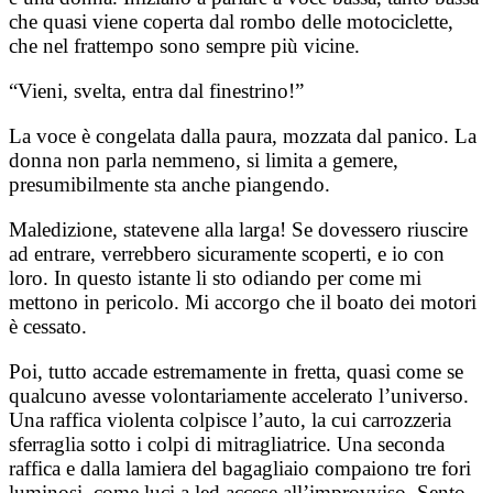
che quasi viene coperta dal rombo delle motociclette,
che nel frattempo sono sempre più vicine.
“Vieni, svelta, entra dal finestrino!”
La voce è congelata dalla paura, mozzata dal panico. La
donna non parla nemmeno, si limita a gemere,
presumibilmente sta anche piangendo.
Maledizione, statevene alla larga! Se dovessero riuscire
ad entrare, verrebbero sicuramente scoperti, e io con
loro. In questo istante li sto odiando per come mi
mettono in pericolo. Mi accorgo che il boato dei motori
è cessato.
Poi, tutto accade estremamente in fretta, quasi come se
qualcuno avesse volontariamente accelerato l’universo.
Una raffica violenta colpisce l’auto, la cui carrozzeria
sferraglia sotto i colpi di mitragliatrice. Una seconda
raffica e dalla lamiera del bagagliaio compaiono tre fori
luminosi, come luci a led accese all’improvviso. Sento