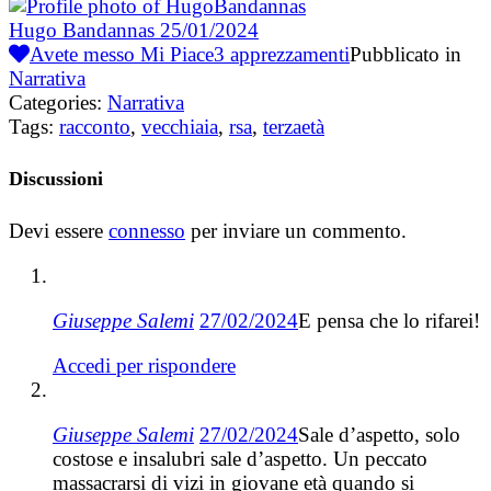
Hugo Bandannas
25/01/2024
Avete messo Mi Piace
3
apprezzamenti
Pubblicato in
Narrativa
Categories:
Narrativa
Tags:
racconto
,
vecchiaia
,
rsa
,
terzaetà
Discussioni
Devi essere
connesso
per inviare un commento.
Giuseppe Salemi
27/02/2024
E pensa che lo rifarei!
Accedi per rispondere
Giuseppe Salemi
27/02/2024
Sale d’aspetto, solo
costose e insalubri sale d’aspetto. Un peccato
massacrarsi di vizi in giovane età quando si