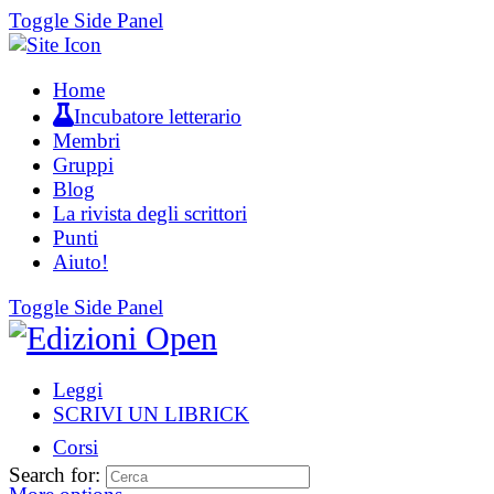
Toggle Side Panel
Home
Incubatore letterario
Membri
Gruppi
Blog
La rivista degli scrittori
Punti
Aiuto!
Toggle Side Panel
Leggi
SCRIVI UN LIBRICK
Corsi
Search for: