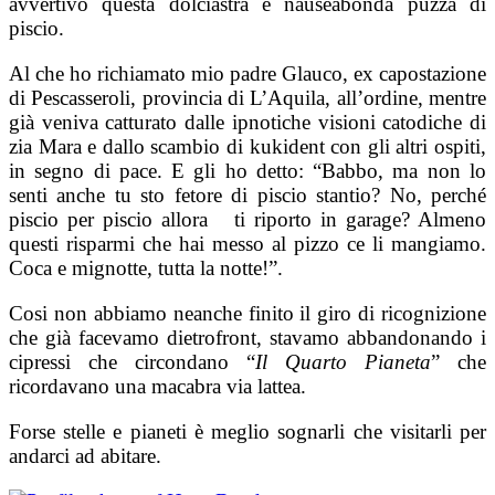
avvertivo questa dolciastra e nauseabonda puzza di
piscio.
Al che ho richiamato mio padre Glauco, ex capostazione
di Pescasseroli, provincia di L’Aquila, all’ordine, mentre
già veniva catturato dalle ipnotiche visioni catodiche di
zia Mara e dallo scambio di kukident con gli altri ospiti,
in segno di pace. E gli ho detto: “Babbo, ma non lo
senti anche tu sto fetore di piscio stantio? No, perché
piscio per piscio allora ti riporto in garage? Almeno
questi risparmi che hai messo al pizzo ce li mangiamo.
Coca e mignotte, tutta la notte!”.
Cosi non abbiamo neanche finito il giro di ricognizione
che già facevamo dietrofront, stavamo abbandonando i
cipressi che circondano “
Il Quarto Pianeta
” che
ricordavano una macabra via lattea.
Forse stelle e pianeti è meglio sognarli che visitarli per
andarci ad abitare.