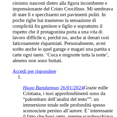
cinismo nascosti dietro alla figura incombente e
impressionante del Cristo Crocifisso. Mi sembrava
di stare lì e specchiarmi nei pavimenti puliti. In
poche righe hai trasmesso la sensazione di
complicità fra genitore e figlio e soprattutto il
rispetto che il protagonista porta a una vita di
lavoro difficile e, perché no, anche ai denari così
faticosamente risparmiati. Personalmente, avrei
scelto anche io quel garage e magari una partita a
carte ogni tanto. ‘Coca e mignotte tutta la notte’,
almeno non sono buttati.
Accedi per rispondere
Hugo Bandannas
26/01/2024
Grazie mille
Cristiana, i tuoi approfondimenti sono da
“palombaro dell’analisi del testo””: un
immersione totale nelle profondità spesso
sconosciute persino all’autore. E’ interessante
il fatto che fossi certo, mentre scarabocchiavo