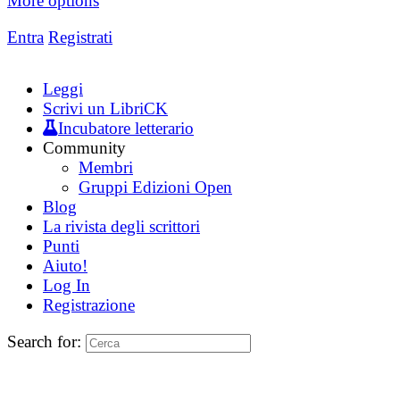
More options
Entra
Registrati
Leggi
Scrivi un LibriCK
Incubatore letterario
Community
Membri
Gruppi Edizioni Open
Blog
La rivista degli scrittori
Punti
Aiuto!
Log In
Registrazione
Search for: