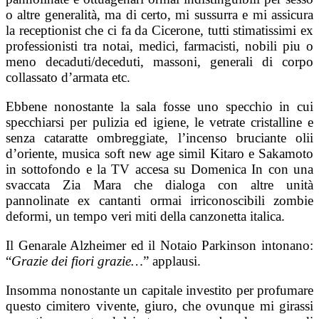
o altre generalità, ma di certo, mi sussurra e mi assicura
la receptionist che ci fa da Cicerone, tutti stimatissimi ex
professionisti tra notai, medici, farmacisti, nobili piu o
meno decaduti/deceduti, massoni, generali di corpo
collassato d’armata etc.
Ebbene nonostante la sala fosse uno specchio in cui
specchiarsi per pulizia ed igiene, le vetrate cristalline e
senza cataratte ombreggiate, l’incenso bruciante olii
d’oriente, musica soft new age simil Kitaro e Sakamoto
in sottofondo e la TV accesa su Domenica In con una
svaccata Zia Mara che dialoga con altre unità
pannolinate ex cantanti ormai irriconoscibili zombie
deformi, un tempo veri miti della canzonetta italica.
Il Genarale Alzheimer ed il Notaio Parkinson intonano:
“
Grazie dei fiori grazie…
” applausi.
Insomma nonostante un capitale investito per profumare
questo cimitero vivente, giuro, che ovunque mi girassi