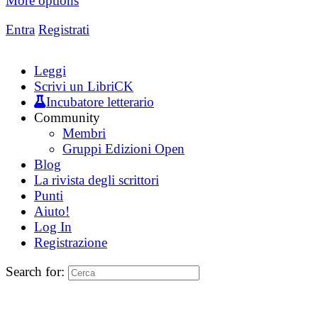
More options
Entra
Registrati
Leggi
Scrivi un LibriCK
Incubatore letterario
Community
Membri
Gruppi Edizioni Open
Blog
La rivista degli scrittori
Punti
Aiuto!
Log In
Registrazione
Search for: