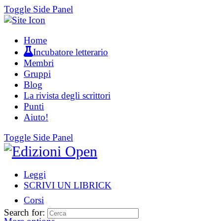
Toggle Side Panel
Home
Incubatore letterario
Membri
Gruppi
Blog
La rivista degli scrittori
Punti
Aiuto!
Toggle Side Panel
Leggi
SCRIVI UN LIBRICK
Corsi
Search for: