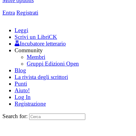
More options
Entra
Registrati
Leggi
Scrivi un LibriCK
Incubatore letterario
Community
Membri
Gruppi Edizioni Open
Blog
La rivista degli scrittori
Punti
Aiuto!
Log In
Registrazione
Search for: