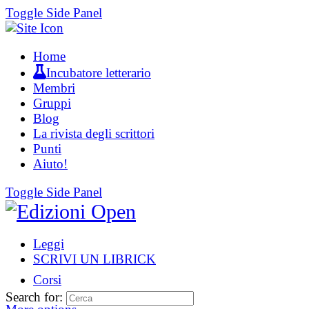
Toggle Side Panel
Home
Incubatore letterario
Membri
Gruppi
Blog
La rivista degli scrittori
Punti
Aiuto!
Toggle Side Panel
Leggi
SCRIVI UN LIBRICK
Corsi
Search for: