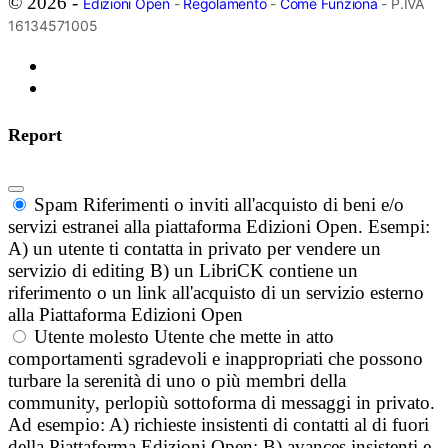
© 2026 -
Edizioni Open
-
Regolamento
-
Come Funziona
- P.IVA
16134571005
Report
Spam
Riferimenti o inviti all'acquisto di beni e/o
servizi estranei alla piattaforma Edizioni Open. Esempi:
A) un utente ti contatta in privato per vendere un
servizio di editing B) un LibriCK contiene un
riferimento o un link all'acquisto di un servizio esterno
alla Piattaforma Edizioni Open
Utente molesto
Utente che mette in atto
comportamenti sgradevoli e inappropriati che possono
turbare la serenità di uno o più membri della
community, perlopiù sottoforma di messaggi in privato.
Ad esempio: A) richieste insistenti di contatti al di fuori
della Piattaforma Edizioni Open; B) avances insistenti e