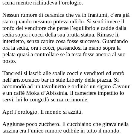
scena mentre richiudeva l’orologio.
Nessun rumore di ceramica che va in frantumi, c’era già
stato quando nessuno poteva udirlo. Si sentì invece il
tonfo del venditore che perse l’equilibrio e cadde dalla
sedia sopra i cocci della sua brutta statua. Rimase lì,
interdetto, senza capire cosa fosse successo. Guardando
ora la sedia, ora i cocci, passandosi la mano sopra la
pelata quasi a controllare se la testa fosse ancora al suo
posto.
Tancredi si lasciò alle spalle cocci e venditori ed entrò
nell’aristocratico bar in stile Liberty della piazza. Si
accomodò ad un tavolinetto e ordinò: un sigaro Cavour
e un caffè Moka d’Abissinia. Il cameriere impettito lo
servì, lui lo congedò senza cerimonie.
Aprì l’orologio. Il mondo si azzittì.
Aggiunse poco zucchero. Il cucchiaino che girava nella
tazzina era l’unico rumore udibile in tutto il mondo.