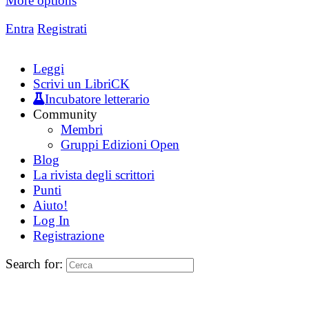
More options
Entra
Registrati
Leggi
Scrivi un LibriCK
Incubatore letterario
Community
Membri
Gruppi Edizioni Open
Blog
La rivista degli scrittori
Punti
Aiuto!
Log In
Registrazione
Search for: