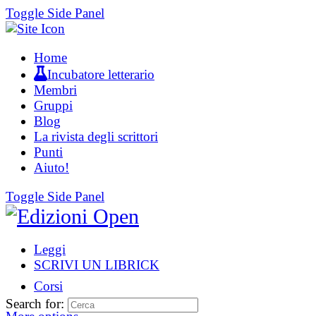
Toggle Side Panel
Home
Incubatore letterario
Membri
Gruppi
Blog
La rivista degli scrittori
Punti
Aiuto!
Toggle Side Panel
Leggi
SCRIVI UN LIBRICK
Corsi
Search for: