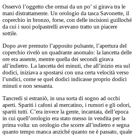
Osservò l’oggetto che ormai da un po’ si girava tra le
mani distrattamente. Un orologio da tasca Savonette, il
coperchio in bronzo, forse, con delle incisioni guilloché
da cui i suoi polpastrelli avevano tratto un piacere
sottile.
Dopo aver premuto l’apposito pulsante, l’apertura del
coperchio rivelò un quadrante anomalo: la lancetta delle
ore era assente, mentre quella dei secondi girava
all’indietro. La lancetta dei minuti, che all’inizio era sul
dodici, iniziava a spostarsi con una certa velocità verso
l’undici, come se quel dodici indicasse proprio dodici
minuti e non sessanta.
Tancredi si estraniò, in una sorta di sogno ad occhi
aperti. Spariti i cafoni al mercatino, i rumori e gli odori,
spariti tutti. C’era invece la gente, incantata, dell’epoca
in cui quell’orologio era stato messo in vendita per la
prima volta: un orologio che scorre all’indietro e segna
quanto tempo manca anziché quanto ne è passato, quale