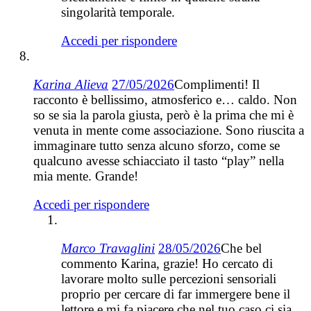
singolarità temporale.
Accedi per rispondere
Karina Alieva
27/05/2026
Complimenti! Il
racconto è bellissimo, atmosferico e… caldo. Non
so se sia la parola giusta, però è la prima che mi è
venuta in mente come associazione. Sono riuscita a
immaginare tutto senza alcuno sforzo, come se
qualcuno avesse schiacciato il tasto “play” nella
mia mente. Grande!
Accedi per rispondere
Marco Travaglini
28/05/2026
Che bel
commento Karina, grazie! Ho cercato di
lavorare molto sulle percezioni sensoriali
proprio per cercare di far immergere bene il
lettore e mi fa piacere che nel tuo caso ci sia