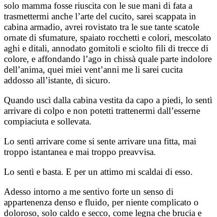
solo mamma fosse riuscita con le sue mani di fata a
trasmettermi anche l’arte del cucito, sarei scappata in
cabina armadio, avrei rovistato tra le sue tante scatole
ornate di sfumature, spaiato rocchetti e colori, mescolato
aghi e ditali, annodato gomitoli e sciolto fili di trecce di
colore, e affondando l’ago in chissà quale parte indolore
dell’anima, quei miei vent’anni me li sarei cucita
addosso all’istante, di sicuro.
Quando uscì dalla cabina vestita da capo a piedi, lo sentì
arrivare di colpo e non potetti trattenermi dall’esserne
compiaciuta e sollevata.
Lo sentì arrivare come si sente arrivare una fitta, mai
troppo istantanea e mai troppo preavvisa.
Lo sentì e basta. E per un attimo mi scaldai di esso.
Adesso intorno a me sentivo forte un senso di
appartenenza denso e fluido, per niente complicato o
doloroso, solo caldo e secco, come legna che brucia e