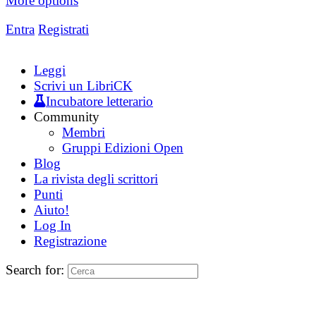
More options
Entra
Registrati
Leggi
Scrivi un LibriCK
Incubatore letterario
Community
Membri
Gruppi Edizioni Open
Blog
La rivista degli scrittori
Punti
Aiuto!
Log In
Registrazione
Search for: