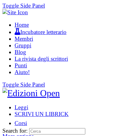
Toggle Side Panel
Home
Incubatore letterario
Membri
Gruppi
Blog
La rivista degli scrittori
Punti
Aiuto!
Toggle Side Panel
Leggi
SCRIVI UN LIBRICK
Corsi
Search for: