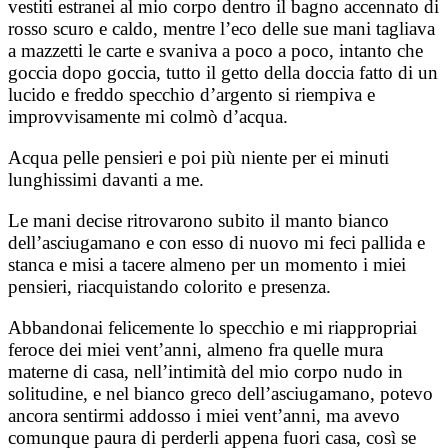
vestiti estranei al mio corpo dentro il bagno accennato di
rosso scuro e caldo, mentre l’eco delle sue mani tagliava
a mazzetti le carte e svaniva a poco a poco, intanto che
goccia dopo goccia, tutto il getto della doccia fatto di un
lucido e freddo specchio d’argento si riempiva e
improvvisamente mi colmò d’acqua.
Acqua pelle pensieri e poi più niente per ei minuti
lunghissimi davanti a me.
Le mani decise ritrovarono subito il manto bianco
dell’asciugamano e con esso di nuovo mi feci pallida e
stanca e misi a tacere almeno per un momento i miei
pensieri, riacquistando colorito e presenza.
Abbandonai felicemente lo specchio e mi riappropriai
feroce dei miei vent’anni, almeno fra quelle mura
materne di casa, nell’intimità del mio corpo nudo in
solitudine, e nel bianco greco dell’asciugamano, potevo
ancora sentirmi addosso i miei vent’anni, ma avevo
comunque paura di perderli appena fuori casa, così se