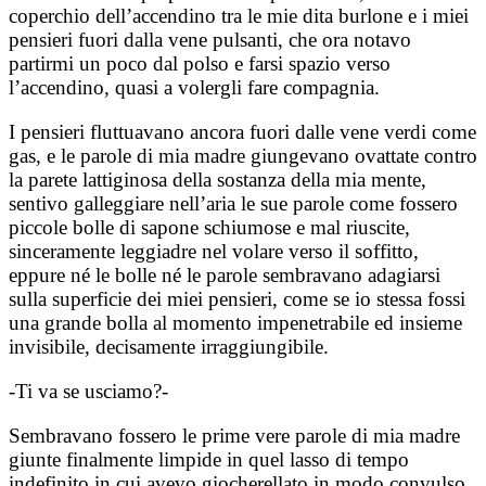
coperchio dell’accendino tra le mie dita burlone e i miei
pensieri fuori dalla vene pulsanti, che ora notavo
partirmi un poco dal polso e farsi spazio verso
l’accendino, quasi a volergli fare compagnia.
I pensieri fluttuavano ancora fuori dalle vene verdi come
gas, e le parole di mia madre giungevano ovattate contro
la parete lattiginosa della sostanza della mia mente,
sentivo galleggiare nell’aria le sue parole come fossero
piccole bolle di sapone schiumose e mal riuscite,
sinceramente leggiadre nel volare verso il soffitto,
eppure né le bolle né le parole sembravano adagiarsi
sulla superficie dei miei pensieri, come se io stessa fossi
una grande bolla al momento impenetrabile ed insieme
invisibile, decisamente irraggiungibile.
-Ti va se usciamo?-
Sembravano fossero le prime vere parole di mia madre
giunte finalmente limpide in quel lasso di tempo
indefinito in cui avevo giocherellato in modo convulso