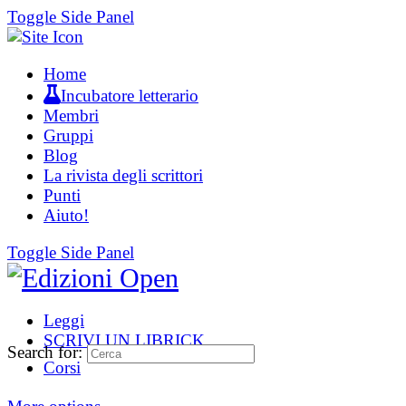
Toggle Side Panel
Home
Incubatore letterario
Membri
Gruppi
Blog
La rivista degli scrittori
Punti
Aiuto!
Toggle Side Panel
Leggi
SCRIVI UN LIBRICK
Search for:
Corsi