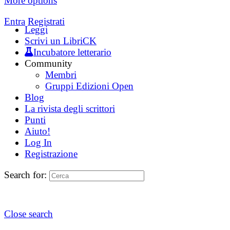
More options
Entra
Registrati
Leggi
Scrivi un LibriCK
Incubatore letterario
Community
Membri
Gruppi Edizioni Open
Blog
La rivista degli scrittori
Punti
Aiuto!
Log In
Registrazione
Search for:
Close search