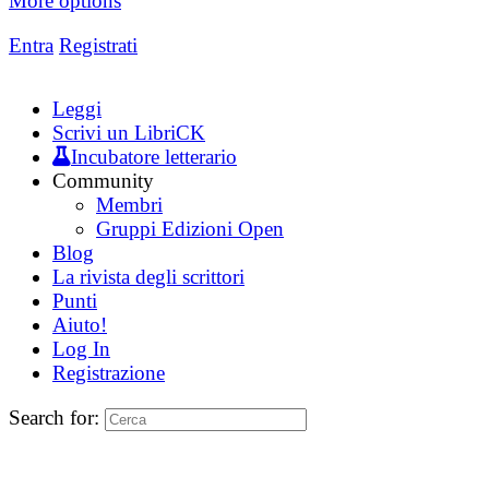
More options
Entra
Registrati
Leggi
Scrivi un LibriCK
Incubatore letterario
Community
Membri
Gruppi Edizioni Open
Blog
La rivista degli scrittori
Punti
Aiuto!
Log In
Registrazione
Search for: