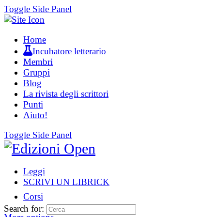
Toggle Side Panel
Home
Incubatore letterario
Membri
Gruppi
Blog
La rivista degli scrittori
Punti
Aiuto!
Toggle Side Panel
Leggi
SCRIVI UN LIBRICK
Corsi
Search for: