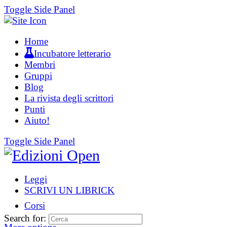
Toggle Side Panel
Home
Incubatore letterario
Membri
Gruppi
Blog
La rivista degli scrittori
Punti
Aiuto!
Toggle Side Panel
Leggi
SCRIVI UN LIBRICK
Corsi
Search for: