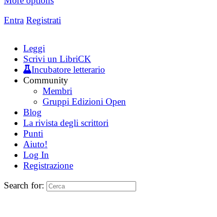
More options
Entra
Registrati
Leggi
Scrivi un LibriCK
Incubatore letterario
Community
Membri
Gruppi Edizioni Open
Blog
La rivista degli scrittori
Punti
Aiuto!
Log In
Registrazione
Search for: