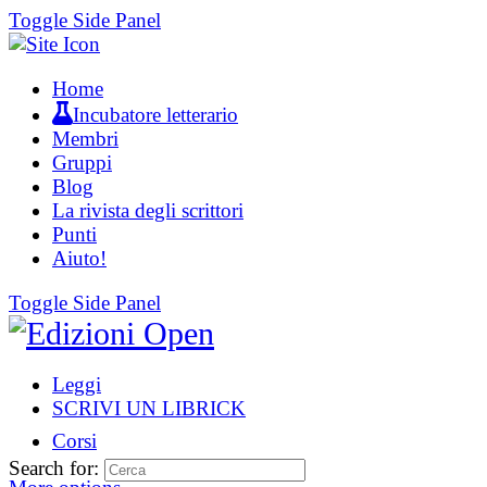
Toggle Side Panel
Home
Incubatore letterario
Membri
Gruppi
Blog
La rivista degli scrittori
Punti
Aiuto!
Toggle Side Panel
Leggi
SCRIVI UN LIBRICK
Corsi
Search for: