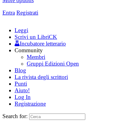
More options
Entra
Registrati
Leggi
Scrivi un LibriCK
Incubatore letterario
Community
Membri
Gruppi Edizioni Open
Blog
La rivista degli scrittori
Punti
Aiuto!
Log In
Registrazione
Search for: