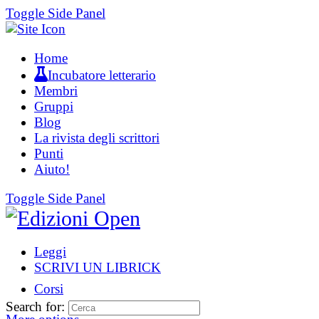
Toggle Side Panel
Home
Incubatore letterario
Membri
Gruppi
Blog
La rivista degli scrittori
Punti
Aiuto!
Toggle Side Panel
Leggi
SCRIVI UN LIBRICK
Corsi
Search for: