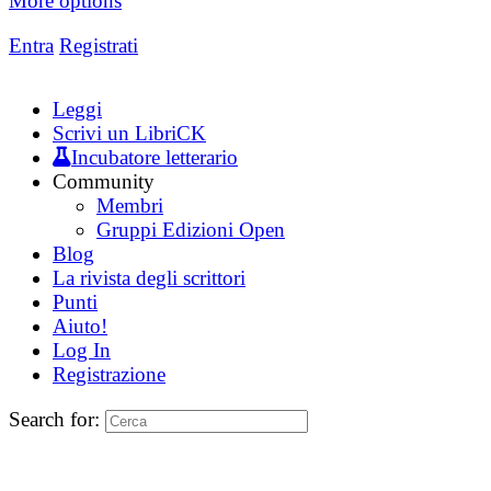
More options
Entra
Registrati
Leggi
Scrivi un LibriCK
Incubatore letterario
Community
Membri
Gruppi Edizioni Open
Blog
La rivista degli scrittori
Punti
Aiuto!
Log In
Registrazione
Search for: