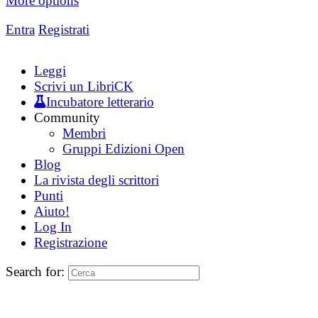
More options
Entra
Registrati
Leggi
Scrivi un LibriCK
Incubatore letterario
Community
Membri
Gruppi Edizioni Open
Blog
La rivista degli scrittori
Punti
Aiuto!
Log In
Registrazione
Search for: