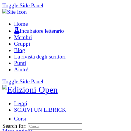
Toggle Side Panel
Home
Incubatore letterario
Membri
Gruppi
Blog
La rivista degli scrittori
Punti
Aiuto!
Toggle Side Panel
Leggi
SCRIVI UN LIBRICK
Corsi
Search for: