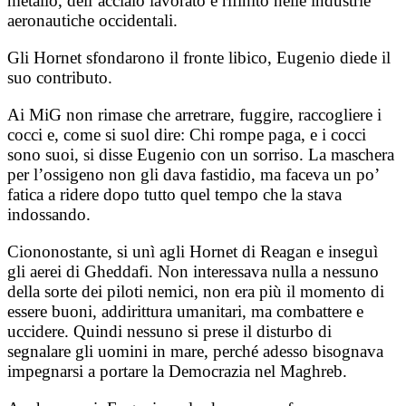
metallo, dell’acciaio lavorato e rifinito nelle industrie
aeronautiche occidentali.
Gli Hornet sfondarono il fronte libico, Eugenio diede il
suo contributo.
Ai MiG non rimase che arretrare, fuggire, raccogliere i
cocci e, come si suol dire: Chi rompe paga, e i cocci
sono suoi, si disse Eugenio con un sorriso. La maschera
per l’ossigeno non gli dava fastidio, ma faceva un po’
fatica a ridere dopo tutto quel tempo che la stava
indossando.
Ciononostante, si unì agli Hornet di Reagan e inseguì
gli aerei di Gheddafi. Non interessava nulla a nessuno
della sorte dei piloti nemici, non era più il momento di
essere buoni, addirittura umanitari, ma combattere e
uccidere. Quindi nessuno si prese il disturbo di
segnalare gli uomini in mare, perché adesso bisognava
impegnarsi a portare la Democrazia nel Maghreb.