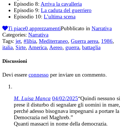
Episodio 8:
Arriva la cavalleria
Episodio 9:
La caduta del guerriero
Episodio 10:
L’ultima scena
Ti piace
0
apprezzamenti
Pubblicato in
Narrativa
Categories:
Narrativa
Tags:
jet
,
#libia
,
Mediterraneo
,
Guerra aerea
,
1986
,
italia
,
Sirte
,
America
,
Aereo
,
guerra
,
battaglia
Discussioni
Devi essere
connesso
per inviare un commento.
M. Luisa Manca
04/02/2025
“Quindi nessuno si
prese il disturbo di segnalare gli uomini in mare,
perché adesso bisognava impegnarsi a portare la
Democrazia nel Maghreb.”
Quanti massacri in nome della democrazia.