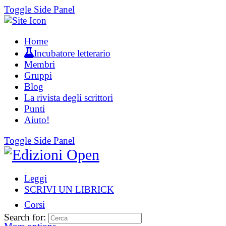
Toggle Side Panel
Home
Incubatore letterario
Membri
Gruppi
Blog
La rivista degli scrittori
Punti
Aiuto!
Toggle Side Panel
Leggi
SCRIVI UN LIBRICK
Corsi
Search for: