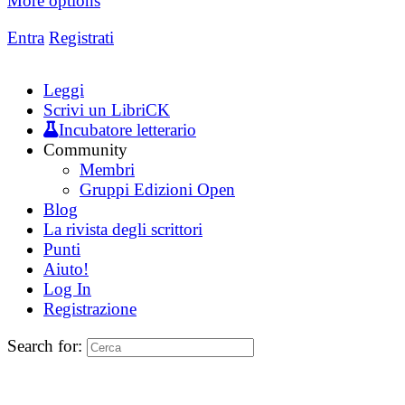
More options
Entra
Registrati
Leggi
Scrivi un LibriCK
Incubatore letterario
Community
Membri
Gruppi Edizioni Open
Blog
La rivista degli scrittori
Punti
Aiuto!
Log In
Registrazione
Search for: