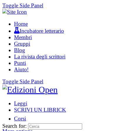
Toggle Side Panel
Home
Incubatore letterario
Membri
Gruppi
Blog
La rivista degli scrittori
Punti
Aiuto!
Toggle Side Panel
Leggi
SCRIVI UN LIBRICK
Corsi
Search for: