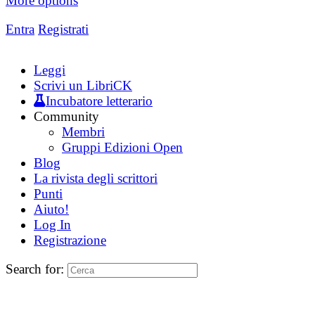
More options
Entra
Registrati
Leggi
Scrivi un LibriCK
Incubatore letterario
Community
Membri
Gruppi Edizioni Open
Blog
La rivista degli scrittori
Punti
Aiuto!
Log In
Registrazione
Search for: