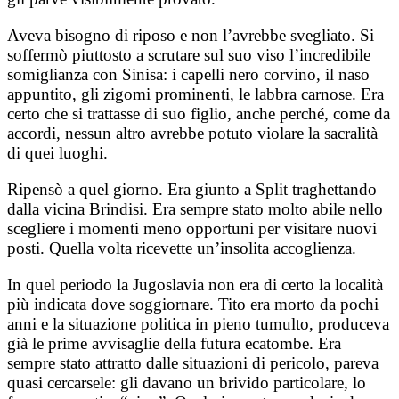
Aveva bisogno di riposo e non l’avrebbe svegliato. Si
soffermò piuttosto a scrutare sul suo viso l’incredibile
somiglianza con Sinisa: i capelli nero corvino, il naso
appuntito, gli zigomi prominenti, le labbra carnose. Era
certo che si trattasse di suo figlio, anche perché, come da
accordi, nessun altro avrebbe potuto violare la sacralità
di quei luoghi.
Ripensò a quel giorno. Era giunto a Split traghettando
dalla vicina Brindisi. Era sempre stato molto abile nello
scegliere i momenti meno opportuni per visitare nuovi
posti. Quella volta ricevette un’insolita accoglienza.
In quel periodo la Jugoslavia non era di certo la località
più indicata dove soggiornare. Tito era morto da pochi
anni e la situazione politica in pieno tumulto, produceva
già le prime avvisaglie della futura ecatombe. Era
sempre stato attratto dalle situazioni di pericolo, pareva
quasi cercarsele: gli davano un brivido particolare, lo