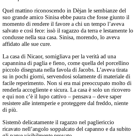
Quel mattino riconoscendo in Dèjan le sembianze del
suo grande amico Sinisa ebbe paura che fosse giunto il
momento di rendere il favore a chi un tempo l’aveva
salvato e così fece: issò il ragazzo da terra e lestamente lo
condusse nella sua casa. Sinisa, morendo, lo aveva
affidato alle sue cure.
La casa di Nicaor, somigliava per la verità ad una
capannina di paglia e fieno, come quella del porcellino
piccolo disegnata nella favola di Jacobs. L’aveva tirata
su in pochi giorni, servendosi solamente di materiale di
facile reperimento. Non si era mai preoccupato molto di
renderla accogliente e sicura. La casa è solo un ricovero
e qui non c’è il lupo cattivo – pensava – deve saper
resistere alle intemperie e proteggere dal freddo, niente
di più.
Sistemò delicatamente il ragazzo nel pagliericcio
ricavato nell’angolo soppalcato del capanno e da subito
gli parve visibilmente provato.