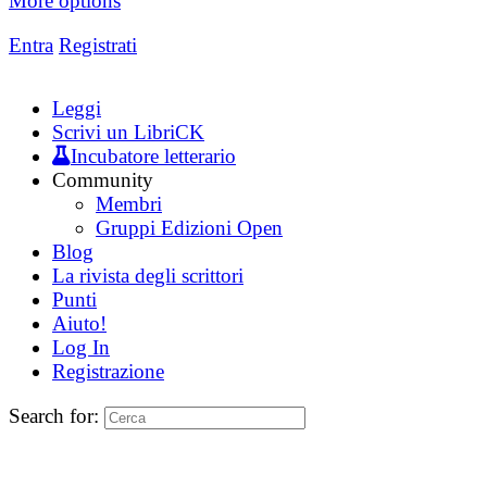
More options
Entra
Registrati
Leggi
Scrivi un LibriCK
Incubatore letterario
Community
Membri
Gruppi Edizioni Open
Blog
La rivista degli scrittori
Punti
Aiuto!
Log In
Registrazione
Search for: