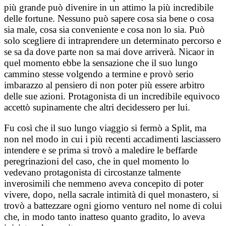
più grande può divenire in un attimo la più incredibile
delle fortune. Nessuno può sapere cosa sia bene o cosa
sia male, cosa sia conveniente e cosa non lo sia. Può
solo scegliere di intraprendere un determinato percorso e
se sa da dove parte non sa mai dove arriverà. Nicaor in
quel momento ebbe la sensazione che il suo lungo
cammino stesse volgendo a termine e provò serio
imbarazzo al pensiero di non poter più essere arbitro
delle sue azioni. Protagonista di un incredibile equivoco
accettò supinamente che altri decidessero per lui.
Fu così che il suo lungo viaggio si fermò a Split, ma
non nel modo in cui i più recenti accadimenti lasciassero
intendere e se prima si trovò a maledire le beffarde
peregrinazioni del caso, che in quel momento lo
vedevano protagonista di circostanze talmente
inverosimili che nemmeno aveva concepito di poter
vivere, dopo, nella sacrale intimità di quel monastero, si
trovò a battezzare ogni giorno venturo nel nome di colui
che, in modo tanto inatteso quanto gradito, lo aveva