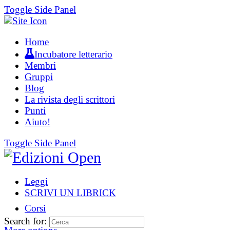
Toggle Side Panel
Home
Incubatore letterario
Membri
Gruppi
Blog
La rivista degli scrittori
Punti
Aiuto!
Toggle Side Panel
Leggi
SCRIVI UN LIBRICK
Corsi
Search for: