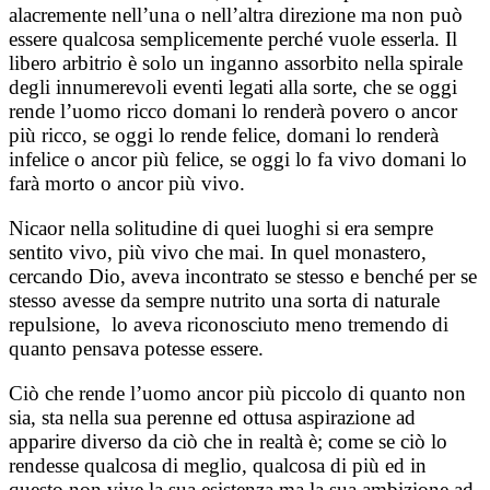
alacremente nell’una o nell’altra direzione ma non può
essere qualcosa semplicemente perché vuole esserla. Il
libero arbitrio è solo un inganno assorbito nella spirale
degli innumerevoli eventi legati alla sorte, che se oggi
rende l’uomo ricco domani lo renderà povero o ancor
più ricco, se oggi lo rende felice, domani lo renderà
infelice o ancor più felice, se oggi lo fa vivo domani lo
farà morto o ancor più vivo.
Nicaor nella solitudine di quei luoghi si era sempre
sentito vivo, più vivo che mai. In quel monastero,
cercando Dio, aveva incontrato se stesso e benché per se
stesso avesse da sempre nutrito una sorta di naturale
repulsione, lo aveva riconosciuto meno tremendo di
quanto pensava potesse essere.
Ciò che rende l’uomo ancor più piccolo di quanto non
sia, sta nella sua perenne ed ottusa aspirazione ad
apparire diverso da ciò che in realtà è; come se ciò lo
rendesse qualcosa di meglio, qualcosa di più ed in
questo non vive la sua esistenza ma la sua ambizione ad