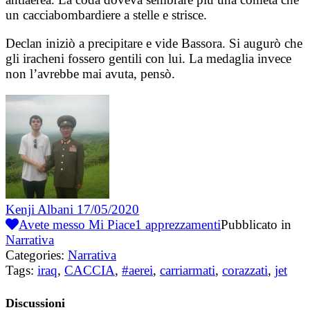
un cacciabombardiere a stelle e strisce.
Declan iniziò a precipitare e vide Bassora. Si augurò che
gli iracheni fossero gentili con lui. La medaglia invece
non l’avrebbe mai avuta, pensò.
Kenji Albani
17/05/2020
Avete messo Mi Piace
1
apprezzamenti
Pubblicato in
Narrativa
Categories:
Narrativa
Tags:
iraq
,
CACCIA
,
#aerei
,
carriarmati
,
corazzati
,
jet
Discussioni