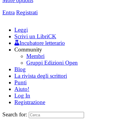
More options
Entra
Registrati
Leggi
Scrivi un LibriCK
Incubatore letterario
Community
Membri
Gruppi Edizioni Open
Blog
La rivista degli scrittori
Punti
Aiuto!
Log In
Registrazione
Search for: