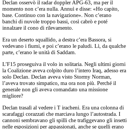
Declan osservò il radar doppler APG-63, ma per il
momento non c’era nulla. Annuì e disse: «Ho capito,
base. Continuo con la navigazione». Non c’erano
banchi di nuvole troppo bassi, così cabrò e poté
innalzare il cono di rilevamento.
Era un deserto squallido, a destra c’era Bassora, si
vedevano i fiumi, e poi c’erano le paludi. Lì, da qualche
parte, c’erano le unità di Saddam.
L’F15 proseguiva il volo in solitaria. Negli ultimi giorni
la Coalizione aveva colpito duro l’intero Iraq, adesso era
solo Declan. Declan aveva visto Stormy Norman,
l’aveva trovato simpatico, ma ora non più. Perché il
generale non gli aveva comandato una missione
migliore?
Declan trasalì al vedere i T iracheni. Era una colonna di
scarafaggi corazzati che marciava lungo l’autostrada. I
cannoni sembravano gli spilli che trafiggevano gli insetti
nelle esposizioni per appassionati, anche se quelli erano