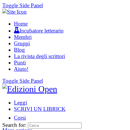
Toggle Side Panel
Home
Incubatore letterario
Membri
Gruppi
Blog
La rivista degli scrittori
Punti
Aiuto!
Toggle Side Panel
Leggi
SCRIVI UN LIBRICK
Corsi
Search for: