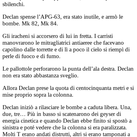
sbilenchi.
Declan spense l’APG-63, era stato inutile, e armò le
bombe. Mk 82, Mk 84.
Gli iracheni si accorsero di lui in fretta. I carristi
manovrarono le mitragliatrici antiaeree che facevano
capolino dalle torrette e di lì a poco il cielo si riempì di
perle di fuoco e di fumo.
Le pallottole perforarono la punta dell’ala destra. Declan
non era stato abbastanza sveglio.
Allora Declan prese la quota di centocinquanta metri e si
mise proprio sopra la colonna.
Declan iniziò a rilasciare le bombe a caduta libera. Una,
due, tre… Più in basso si scatenarono dei geyser di
energia cinetica e quando Declan ebbe finito si spostò a
sinistra e poté vedere che la colonna si era paralizzata.
Molti T erano andati distrutti, altri si erano tamponati a