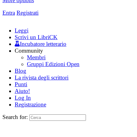
More options
Entra
Registrati
Leggi
Scrivi un LibriCK
Incubatore letterario
Community
Membri
Gruppi Edizioni Open
Blog
La rivista degli scrittori
Punti
Aiuto!
Log In
Registrazione
Search for: