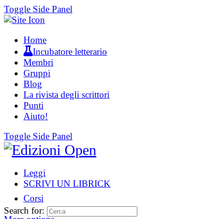
Toggle Side Panel
Home
Incubatore letterario
Membri
Gruppi
Blog
La rivista degli scrittori
Punti
Aiuto!
Toggle Side Panel
Leggi
SCRIVI UN LIBRICK
Corsi
Search for: