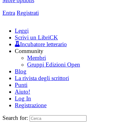
More options
Entra
Registrati
Leggi
Scrivi un LibriCK
Incubatore letterario
Community
Membri
Gruppi Edizioni Open
Blog
La rivista degli scrittori
Punti
Aiuto!
Log In
Registrazione
Search for: