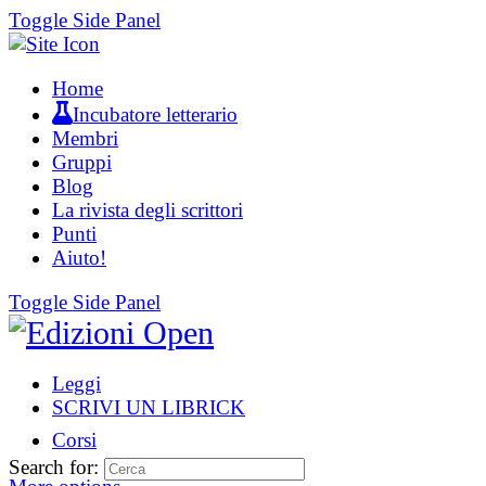
Toggle Side Panel
Home
Incubatore letterario
Membri
Gruppi
Blog
La rivista degli scrittori
Punti
Aiuto!
Toggle Side Panel
Leggi
SCRIVI UN LIBRICK
Corsi
Search for: