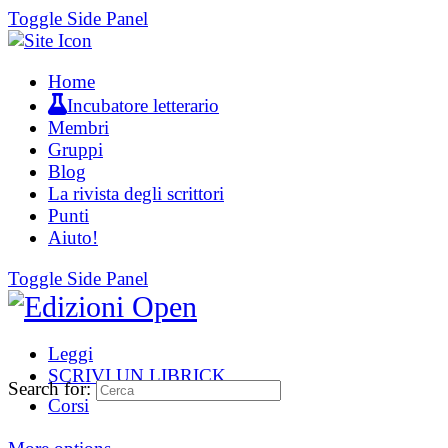
Toggle Side Panel
Home
Incubatore letterario
Membri
Gruppi
Blog
La rivista degli scrittori
Punti
Aiuto!
Toggle Side Panel
Leggi
SCRIVI UN LIBRICK
Search for:
Corsi