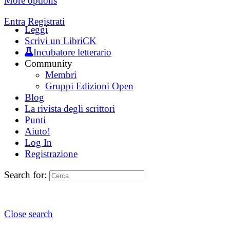
More options
Entra
Registrati
Leggi
Scrivi un LibriCK
Incubatore letterario
Community
Membri
Gruppi Edizioni Open
Blog
La rivista degli scrittori
Punti
Aiuto!
Log In
Registrazione
Search for:
Close search