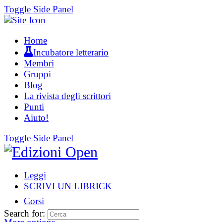
Toggle Side Panel
Home
Incubatore letterario
Membri
Gruppi
Blog
La rivista degli scrittori
Punti
Aiuto!
Toggle Side Panel
Leggi
SCRIVI UN LIBRICK
Corsi
Search for: