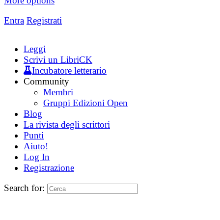
More options
Entra
Registrati
Leggi
Scrivi un LibriCK
Incubatore letterario
Community
Membri
Gruppi Edizioni Open
Blog
La rivista degli scrittori
Punti
Aiuto!
Log In
Registrazione
Search for: