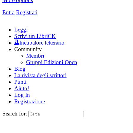
More options
Entra
Registrati
Leggi
Scrivi un LibriCK
Incubatore letterario
Community
Membri
Gruppi Edizioni Open
Blog
La rivista degli scrittori
Punti
Aiuto!
Log In
Registrazione
Search for: