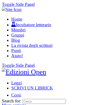
Toggle Side Panel
Home
Incubatore letterario
Membri
Gruppi
Blog
La rivista degli scrittori
Punti
Aiuto!
Toggle Side Panel
Leggi
SCRIVI UN LIBRICK
Corsi
Search for: