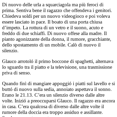
Di nuovo delle urla a squarciagola ma più feroci di
prima. Sentiva bene il ragazzo che offendeva i genitori.
Chiedeva soldi per un nuovo videogioco e poi voleva
essere lasciato in pace. Il boato di una porta chiusa
d’impeto. La rottura di un vetro e il suono, acuto e
freddo di due schiaffi. Di nuovo offese alla madre. Il
pianto agonizzante della donna, il rumore, gracchiante,
dello spostamento di un mobile. Calò di nuovo il
silenzio.
Glauco arrotoló il primo boccone di spaghetti, alternava
lo sguardo tra il piatto e la televisione, una trasmissione
priva di senso.
Quando finì di mangiare appoggió i piatti sul lavello e si
buttó di nuovo sulla sedia, annoiato aspettava il sonno.
Erano le 21.13. C’era un silenzio diverso dalle altre
volte. Inizió a preoccuparsi Glauco. Il ragazzo era ancora
in casa. C’era qualcosa di diverso dalle altre volte il
rumore della doccia era troppo assiduo e assillante.