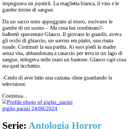
impugnava un
joystick
. La maglietta bianca, il viso e le
gambe intrise di sangue.
Da un sacco nero appoggiato al muro, uscivano le
gambe di un uomo
– Ma cosa hai combinato?-
bal
bettò
spaventato Glauco. Il giovane lo guardó, aveva
gli occhi di ghiaccio, un sorriso era piatto, una risata
nasale. Continuó la sua partita. Ai suoi piedi la madre
senza vita, abbandonata a casaccio per terra in un lago di
sangue, stringeva nelle mani un bastone. Glauco capì cosa
era quel ticchettio.
-Credo di aver fatto una cazzata- disse guardando la
televisione.
Continua...
giglio pacini
24/08/2024
Serie:
Antologia Horror