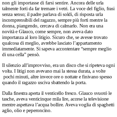
non gli importasse di farsi sentire. A
ncora delle urla
talmente forti da far tremare i vetri. La voce del figlio, frasi
senza senso; il padre parlava
di soldi, di risposta urla
incomprensibili del ragazzo, sempre più forti mentre la
donna, piangendo, cercava di calmarlo. Non era una
novità e Glauco, come sempre, non aveva dato
importanza al loro litigio. Sicuro che, se avesse trovato
qualcosa di meglio, avrebbe lasciato l’appartamento
immediatamente. Si sapeva accontentare “sempre meglio
di una cella” pensò.
Il silenzio all’improvviso, era un disco che si ripeteva ogni
volta. I litigi non avevano mai la stessa durata, a volte
pochi minuti, altre invece ore o nottate e finivano spesso
quando il ragazzo usciva sbattendo la porta.
Dalla finestra aperta il venticello fresco. Glauco svuotó le
tasche, aveva venticinque mila lire, accese la televisione
mentre aspettava l’acqua bollire. Aveva voglia di spaghetti
aglio, olio e peperoncino.