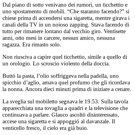
Dal piano di sotto venivano dei rumori, un ticchettio e
uno spostamento di mobili. “Che staranno facendo?” si
chiese prima di accendersi una sigaretta, mentre girava i
canali della TV in un noioso zapping. Stava facendo di
tutto per rimanere lontano dal vecchio giro. Ventisette
anni, otto mesi in carcere, nessun amico, nessuna
ragazza. Era rimasto solo.
Non riusciva a capire quel ticchettio, simile a quello di
un orologio. Lo scroscio violento della doccia.
Buttó la pasta, l’olio soffriggeva nella padella, uno
spicchio d’aglio, amava quel profumo che gli ricordava
la nonna. Ancora dieci minuti prima di iniziare a cenare.
La sveglia sul mobiletto segnava le 19.53. Sulla tavola
apparecchiata una tovaglia a quadri e la televisione che
continuava a parlare. Glauco ascoltò disinteressato,
accese una sigaretta e si appoggió al davanzale. Il
venticello fresco, il cielo era già buio.