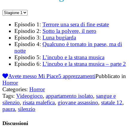
Episodio 1:
Terrore una sera di fine estate
Episodio 2:
Sotto la polvere, il nero
Episodio 3:
Luna bugiarda
Episodio 4:
Qualcuno è tornato in paese, ma di
notte
Episodio 5:
L’incubo e la strana musica
Episodio 6:
L’incubo e la strana musica – parte 2
Avete messo Mi Piace
5
apprezzamenti
Pubblicato in
Horror
Categories:
Horror
Tags:
Videogioco
,
appartamento isolato
,
sangue e
silenzio
,
risata malefica
,
giovane assassino
,
statale 12
,
paura
,
silenzio
Discussioni