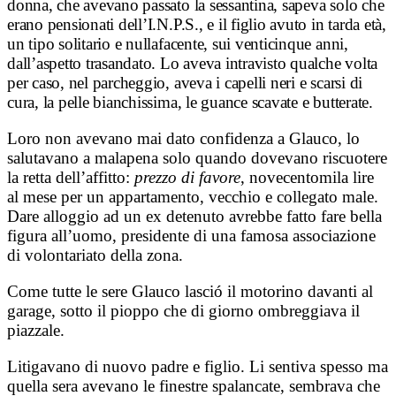
donna, che avevano passato la sessantina, sapeva solo che
erano pensionati dell’I.N.P.S., e il figlio avuto in tarda età,
un tipo solitario e nullafacente, sui venticinque anni,
dall’aspetto trasandato. Lo aveva intravisto qualche volta
per caso, nel parcheggio, aveva i capelli neri e scarsi di
cura, la pelle bianchissima, le guance scavate e butterate.
Loro non avevano mai dato confidenza a Glauco, lo
salutavano a malapena solo quando dovevano riscuotere
la retta dell’affitto:
prezzo di favore
, novecentomila lire
al mese per un appartamento, vecchio e collegato male.
Dare alloggio ad un ex detenuto avrebbe fatto fare bella
figura all’uomo, presidente di una famosa associazione
di volontariato della zona.
Come tutte le sere Glauco lasció il motorino davanti al
garage, sotto il pioppo che di giorno ombreggiava il
piazzale.
Litigavano di nuovo padre e figlio. Li sentiva spesso ma
quella sera avevano le finestre spalancate, sembrava che