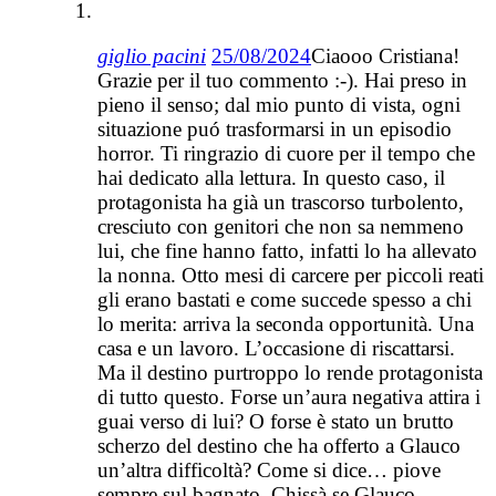
giglio pacini
25/08/2024
Ciaooo Cristiana!
Grazie per il tuo commento :-). Hai preso in
pieno il senso; dal mio punto di vista, ogni
situazione puó trasformarsi in un episodio
horror. Ti ringrazio di cuore per il tempo che
hai dedicato alla lettura. In questo caso, il
protagonista ha già un trascorso turbolento,
cresciuto con genitori che non sa nemmeno
lui, che fine hanno fatto, infatti lo ha allevato
la nonna. Otto mesi di carcere per piccoli reati
gli erano bastati e come succede spesso a chi
lo merita: arriva la seconda opportunità. Una
casa e un lavoro. L’occasione di riscattarsi.
Ma il destino purtroppo lo rende protagonista
di tutto questo. Forse un’aura negativa attira i
guai verso di lui? O forse è stato un brutto
scherzo del destino che ha offerto a Glauco
un’altra difficoltà? Come si dice… piove
sempre sul bagnato. Chissà se Glauco