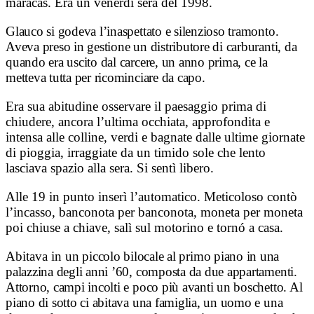
maracas. Era un venerdì sera del 1998.
Glauco si godeva l’inaspettato e silenzioso tramonto.
Aveva preso in gestione un distributore di carburanti, da
quando era uscito dal carcere, un anno prima, ce la
metteva tutta per ricominciare da capo.
Era sua abitudine osservare il paesaggio prima di
chiudere, ancora l’ultima occhiata, approfondita e
intensa alle colline, verdi e bagnate dalle ultime giornate
di pioggia, irraggiate da un timido sole che lento
lasciava spazio alla sera. Si sentì libero.
Alle 19 in punto inserì l’automatico. Meticoloso contò
l’incasso, banconota per banconota, moneta per moneta
poi chiuse a chiave, salì sul motorino e tornó a casa.
Abitava in
un piccolo bilocale al primo piano in una
palazzina degli anni ’60, composta da due appartamenti.
Attorno, campi incolti e poco più avanti un boschetto. Al
piano di sotto ci abitava una famiglia, un uomo e una