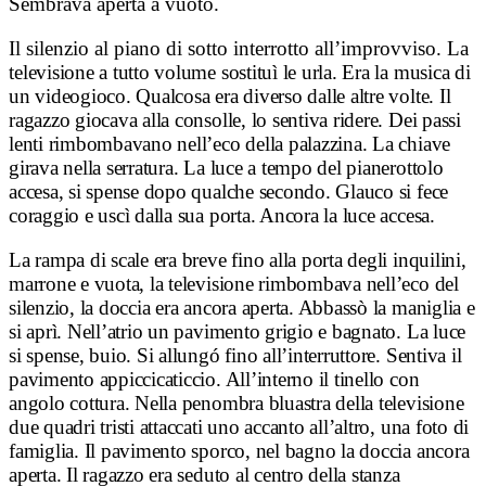
Sembrava aperta a vuoto.
Il silenzio al piano di sotto interrotto all’improvviso. La
t
elevisione a tutto volume sostituì le urla. Era la musica di
un videogioco. Qualcosa era diverso dalle altre volte. Il
ragazzo giocava alla consolle, lo sentiva ridere. Dei passi
lenti rimbombavano nell’eco della palazzina. La chiave
girava nella serratura.
La luce a tempo del pianerottolo
accesa, si spense dopo qualche secondo. Glauco si fece
coraggio e uscì dalla sua porta. Ancora la luce accesa.
La rampa di scale era breve fino alla porta degli inquilini,
marrone e vuota, la televisione rimbombava nell’eco del
silenzio, la doccia era ancora aperta. Abbassò la maniglia e
si aprì. Nell’atrio un pavimento grigio e bagnato. La luce
si spense, buio. Si allungó fino all’interruttore. Sentiva il
pavimento appiccicaticcio. All’interno il tinello con
angolo cottura. Nella penombra bluastra della televisione
due quadri tristi attaccati uno accanto all’altro, una foto di
famiglia. Il pavimento sporco, nel bagno la doccia ancora
aperta. Il ragazzo era seduto al centro della stanza