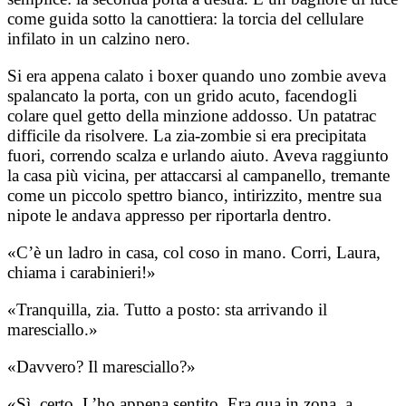
come guida sotto la canottiera: la torcia del cellulare
infilato in un calzino nero.
Si era appena calato i boxer quando uno zombie aveva
spalancato la porta, con un grido acuto, facendogli
colare quel getto della minzione addosso. Un patatrac
difficile da risolvere. La zia-zombie si era precipitata
fuori, correndo scalza e urlando aiuto. Aveva raggiunto
la casa più vicina, per attaccarsi al campanello, tremante
come un piccolo spettro bianco, intirizzito, mentre sua
nipote le andava appresso per riportarla dentro.
«C’è un ladro in casa, col coso in mano. Corri, Laura,
chiama i carabinieri!»
«Tranquilla, zia. Tutto a posto: sta arrivando il
maresciallo.»
«Davvero? Il maresciallo?»
«Sì, certo. L’ho appena sentito. Era qua in zona, a