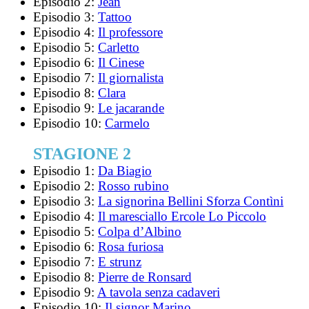
Episodio 2:
Jean
Episodio 3:
Tattoo
Episodio 4:
Il professore
Episodio 5:
Carletto
Episodio 6:
Il Cinese
Episodio 7:
Il giornalista
Episodio 8:
Clara
Episodio 9:
Le jacarande
Episodio 10:
Carmelo
STAGIONE 2
Episodio 1:
Da Biagio
Episodio 2:
Rosso rubino
Episodio 3:
La signorina Bellini Sforza Contìni
Episodio 4:
Il maresciallo Ercole Lo Piccolo
Episodio 5:
Colpa d’Albino
Episodio 6:
Rosa furiosa
Episodio 7:
E strunz
Episodio 8:
Pierre de Ronsard
Episodio 9:
A tavola senza cadaveri
Episodio 10:
Il signor Marino