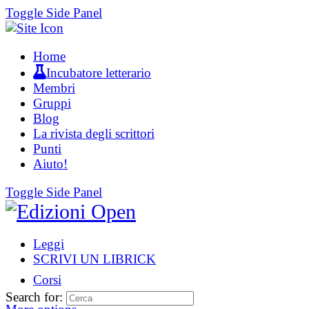
Toggle Side Panel
Home
Incubatore letterario
Membri
Gruppi
Blog
La rivista degli scrittori
Punti
Aiuto!
Toggle Side Panel
Leggi
SCRIVI UN LIBRICK
Corsi
Search for: