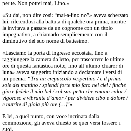
per te. Non potrei mai, Lino.»
«Su dai, non dire così: “mai-a-lino no”» aveva scherzato
lui, riferendosi alla battuta di qualche ora prima, mentre
la invitava a passare da un cognome con un titolo
impegnativo, a chiamarlo semplicemente con il
diminutivo del suo nome di battesimo.
«Lasciamo la porta di ingresso accostata, fino a
raggiungere la camera da letto, per trascorrere le ultime
ore di questa fantastica notte, fino all’ultimo chiaror di
luna» aveva suggerito iniziando a declamare i versi di
un poema:
“Tra un crepuscolo vespertino / e il primo
sole del mattino / splendi forte mio faro nel ciel / finché
giace fedele il mio bel / col suo petto che emana calor /
vigoroso e vibrante d’amor / per dividere cibo e dolore /
e nutrire di gioia più ore (…)
”»
E lei, a quel punto, con voce incrinata dalla
commozione, gli aveva chiesto se quei versi fossero i
suoi.