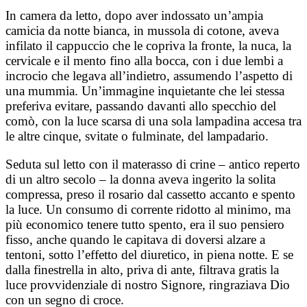
In camera da letto, dopo aver indossato un’ampia
camicia da notte bianca, in mussola di cotone, aveva
infilato il cappuccio che le copriva la fronte, la nuca, la
cervicale e il mento fino alla bocca, con i due lembi a
incrocio che legava all’indietro, assumendo l’aspetto di
una mummia. Un’immagine inquietante che lei stessa
preferiva evitare, passando davanti allo specchio del
comò, con la luce scarsa di una sola lampadina accesa tra
le altre cinque, svitate o fulminate, del lampadario.
Seduta sul letto con il materasso di crine – antico reperto
di un altro secolo – la donna aveva ingerito la solita
compressa, preso il rosario dal cassetto accanto e spento
la luce. Un consumo di corrente ridotto al minimo, ma
più economico tenere tutto spento, era il suo pensiero
fisso, anche quando le capitava di doversi alzare a
tentoni, sotto l’effetto del diuretico, in piena notte. E se
dalla finestrella in alto, priva di ante, filtrava gratis la
luce provvidenziale di nostro Signore, ringraziava Dio
con un segno di croce.