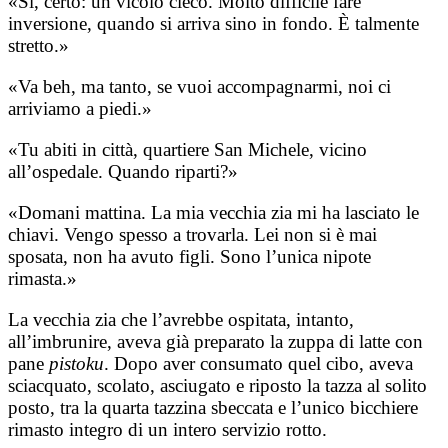
«Sì, certo: un vicolo cieco. Molto difficile fare
inversione, quando si arriva sino in fondo. È talmente
stretto.»
«Va beh, ma tanto, se vuoi accompagnarmi, noi ci
arriviamo a piedi.»
«Tu abiti in città, quartiere San Michele, vicino
all’ospedale. Quando riparti?»
«Domani mattina. La mia vecchia zia mi ha lasciato le
chiavi. Vengo spesso a trovarla. Lei non si è mai
sposata, non ha avuto figli. Sono l’unica nipote
rimasta.»
La vecchia zia che l’avrebbe ospitata, intanto,
all’imbrunire, aveva già preparato la zuppa di latte con
pane
pistoku
. Dopo aver consumato quel cibo, aveva
sciacquato, scolato, asciugato e riposto la tazza al solito
posto, tra la quarta tazzina sbeccata e l’unico bicchiere
rimasto integro di un intero servizio rotto.