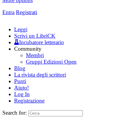
More options
Entra
Registrati
Leggi
Scrivi un LibriCK
Incubatore letterario
Community
Membri
Gruppi Edizioni Open
Blog
La rivista degli scrittori
Punti
Aiuto!
Log In
Registrazione
Search for: