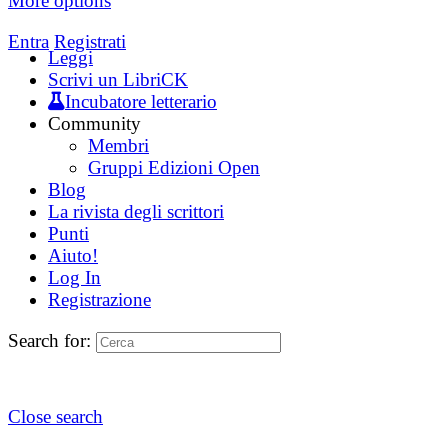
More options
Entra
Registrati
Leggi
Scrivi un LibriCK
Incubatore letterario
Community
Membri
Gruppi Edizioni Open
Blog
La rivista degli scrittori
Punti
Aiuto!
Log In
Registrazione
Search for:
Close search