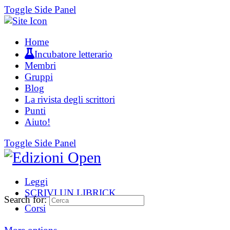
Toggle Side Panel
Home
Incubatore letterario
Membri
Gruppi
Blog
La rivista degli scrittori
Punti
Aiuto!
Toggle Side Panel
Leggi
SCRIVI UN LIBRICK
Search for:
Corsi