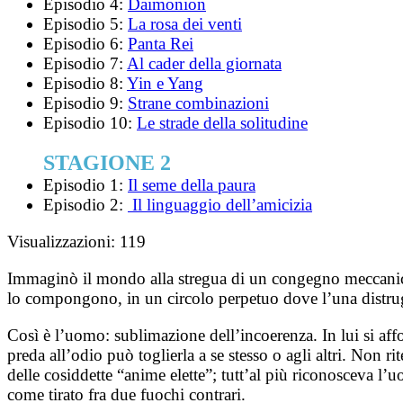
Episodio 4:
Daimonion
Episodio 5:
La rosa dei venti
Episodio 6:
Panta Rei
Episodio 7:
Al cader della giornata
Episodio 8:
Yin e Yang
Episodio 9:
Strane combinazioni
Episodio 10:
Le strade della solitudine
STAGIONE 2
Episodio 1:
Il seme della paura
Episodio 2:
Il linguaggio dell’amicizia
Visualizzazioni:
119
Immaginò il mondo alla stregua di un congegno meccanico 
lo compongono, in un circolo perpetuo dove l’una distrugge
Così è l’uomo: sublimazione dell’incoerenza. In lui si aff
preda all’odio può toglierla a se stesso o agli altri. Non r
delle cosiddette “anime elette”; tutt’al più riconosceva l’
come tirato fra due fuochi contrari.