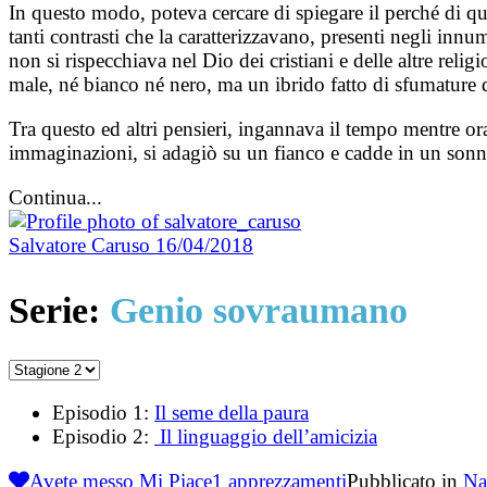
In questo modo, poteva cercare di spiegare il perché di que
tanti contrasti che la caratterizzavano, presenti negli innum
non si rispecchiava nel Dio dei cristiani e delle altre re
male, né bianco né nero, ma un ibrido fatto di sfumature d
Tra questo ed altri pensieri, ingannava il tempo mentre ora
immaginazioni, si adagiò su un fianco e cadde in un son
Continua...
Salvatore Caruso
16/04/2018
Serie:
Genio sovraumano
Episodio 1:
Il seme della paura
Episodio 2:
Il linguaggio dell’amicizia
Avete messo Mi Piace
1
apprezzamenti
Pubblicato in
Na