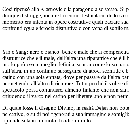
Così ripensò alla Klasnovic e la paragonò a se stesso. Si p
dunque distrugge, mentre lui come destinatario dello stes
momento era intenta in opere costruttive quali baciare sua
confronti eguale ferocia distruttiva e con vena di sottil
Yin e Yang: nero e bianco, bene e male che si compenetrano
distruttrice che è il male, dall’altra una riparatrice che è 
modo può essere meglio definita, se non come lo scenario 
sull’altra, in un continuo susseguirsi di atroci sconfitte e 
catino con una sola entrata, dove per passare dall’altra par
permettendo all’altro di rientrare. Tutto perché il volere d
spettacolo possa continuare, almeno fintanto che non sia l
chiudendo il varco nel catino per liberare uno e non permet
Di quale fosse il disegno Divino, in realtà Dejan non pote
ne cattivo, e su di noi “generati a sua immagine e somiglia
riprendersela in un moto di odio infinito.