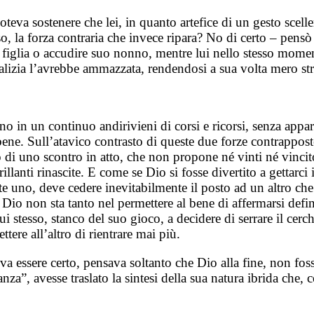
oteva sostenere che lei, in quanto artefice di un gesto scell
so, la forza contraria che invece ripara? No di certo – pen
 figlia o accudire suo nonno, mentre lui nello stesso momen
e malizia l’avrebbe ammazzata, rendendosi a sua volta mero 
 in un continuo andirivieni di corsi e ricorsi, senza appar
il bene. Sull’atavico contrasto di queste due forze contrappos
di uno scontro in atto, che non propone né vinti né vincito
brillanti rinascite. E come se Dio si fosse divertito a gettarc
te uno, deve cedere inevitabilmente il posto ad un altro che 
i Dio non sta tanto nel permettere al bene di affermarsi defi
ui stesso, stanco del suo gioco, a decidere di serrare il cer
tere all’altro di rientrare mai più.
va essere certo, pensava soltanto che Dio alla fine, non fos
nza”, avesse traslato la sintesi della sua natura ibrida che,