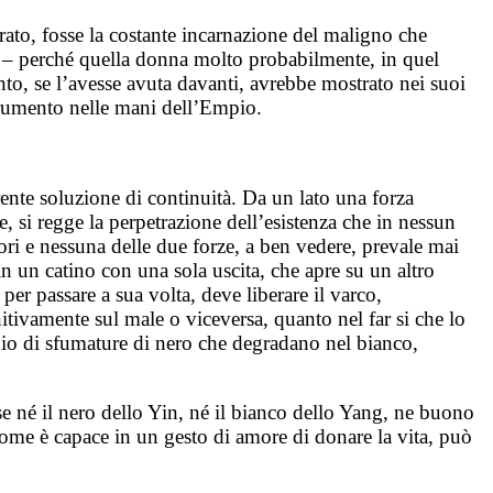
erato, fosse la costante incarnazione del maligno che
sò – perché quella donna molto probabilmente, in quel
to, se l’avesse avuta davanti, avrebbe mostrato nei suoi
strumento nelle mani dell’Empio.
ente soluzione di continuità. Da un lato una forza
te, si regge la perpetrazione dell’esistenza che in nessun
ri e nessuna delle due forze, a ben vedere, prevale mai
i in un catino con una sola uscita, che apre su un altro
per passare a sua volta, deve liberare il varco,
nitivamente sul male o viceversa, quanto nel far si che lo
chio di sfumature di nero che degradano nel bianco,
se né il nero dello Yin, né il bianco dello Yang, ne buono
 come è capace in un gesto di amore di donare la vita, può