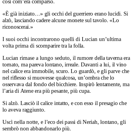
così com’era comparso.
«È già iniziato…» gli occhi del guerriero erano lucidi.
Si
alzò, lasciando cadere alcune monete sul tavolo.
«Lo
riconoscerai.»
I suoi occhi incontrarono quelli di Lucian un’ultima
volta prima di
scomparire tra la folla.
Lucian rimase a lungo seduto, i
l rumore della taverna era
tornato, ma pareva lontano, irreale.
Davanti a lui, il vino
nel calice era immobile, scuro.
Lo guardò, e gli parve che
nel riflesso si muovesse qualcosa, un’ombra che lo
osservava dal fondo del bicchiere.
Inspirò lentamente, m
a
l’aria di Atene era più pesante, più cupa.
Si alzò.
Lasciò il calice intatto, e con esso il presagio che
lo aveva raggiunto.
Uscì nella notte, e
l’eco dei passi di Neriah, lontano, gli
sembrò non abbandonarlo più.