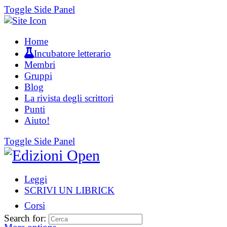
Toggle Side Panel
Home
Incubatore letterario
Membri
Gruppi
Blog
La rivista degli scrittori
Punti
Aiuto!
Toggle Side Panel
Leggi
SCRIVI UN LIBRICK
Corsi
Search for: