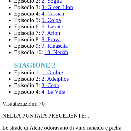
Episodio 2:
2. Soglia
Episodio 3:
3. Green Lion
Episodio 4:
4. Cassian
Episodio 5:
5. Colpa
Episodio 6:
6. Lascito
Episodio 7:
7. Arion
Episodio 8:
8. Prova
Episodio 9:
9. Rinascita
Episodio 10:
10. Neriah
STAGIONE 2
Episodio 1:
1. Ombre
Episodio 2:
2. Adelphos
Episodio 3:
3. Cena
Episodio 4:
4. La Villa
Visualizzazioni:
70
NELLA PUNTATA PRECEDENTE:
.
Le strade di Atene odoravano di vino rancido e pietra