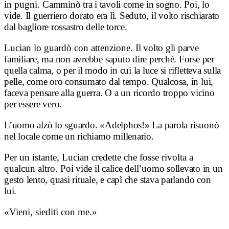
in pugni.
Camminò tra i tavoli come in sogno.
Poi, lo
vide.
Il guerriero dorato era lì.
Seduto, il volto rischiarato
dal bagliore rossastro delle torce.
Lucian lo guardò con attenzione.
Il volto gli parve
familiare, ma non avrebbe saputo dire perché.
Forse per
quella calma, o per il modo in cui la luce si rifletteva sulla
pelle, come oro consumato dal tempo.
Qualcosa, in lui,
faceva pensare alla guerra. O a un ricordo troppo vicino
per essere vero.
L’uomo alzò lo sguardo.
«Adelphos!»
La parola risuonò
nel locale come un richiamo millenario.
Per un istante, Lucian credette che fosse rivolta a
qualcun altro.
Poi vide il calice dell’uomo sollevato in un
gesto lento, quasi rituale, e capì che stava parlando con
lui.
«Vieni, siediti con me.»