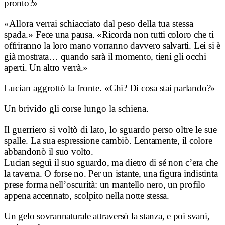
pronto?»
«Allora verrai schiacciato dal peso della tua stessa
spada.»
Fece una pausa.
«Ricorda non tutti coloro che ti
offriranno la loro mano vorranno davvero salvarti. Lei si è
già mostrata… quando sarà il momento, tieni gli occhi
aperti. Un altro verrà.»
Lucian aggrottò la fronte.
«Chi? Di cosa stai parlando?»
Un brivido gli corse lungo la schiena.
Il guerriero si voltò di lato, lo sguardo perso oltre le sue
spalle.
La sua espressione cambiò.
Lentamente, il colore
abbandonò il suo volto.
Lucian seguì il suo sguardo, ma dietro di sé non c’era che
la taverna.
O forse no.
Per un istante, una figura indistinta
prese forma nell’oscurità: un mantello nero, un profilo
appena accennato, scolpito nella notte stessa.
Un gelo sovrannaturale attraversò la stanza, e poi s
vanì,