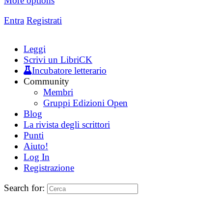
More options
Entra
Registrati
Leggi
Scrivi un LibriCK
Incubatore letterario
Community
Membri
Gruppi Edizioni Open
Blog
La rivista degli scrittori
Punti
Aiuto!
Log In
Registrazione
Search for: