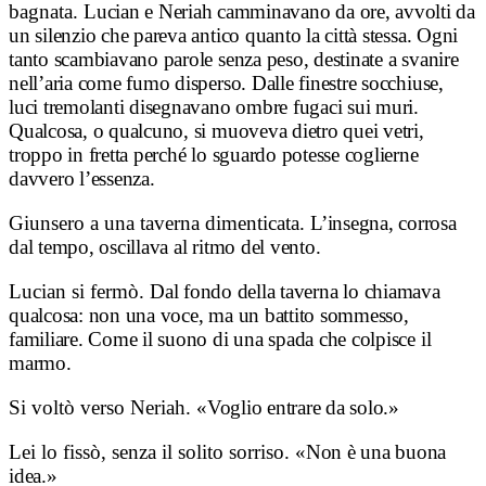
bagnata.
Lucian e Neriah camminavano da ore, avvolti da
un silenzio che pareva antico quanto la città stessa.
Ogni
tanto scambiavano parole senza peso, destinate a svanire
nell’aria come fumo disperso.
Dalle finestre socchiuse,
luci tremolanti disegnavano ombre fugaci sui muri.
Qualcosa, o qualcuno, si muoveva dietro quei vetri,
troppo in fretta perché lo sguardo potesse coglierne
davvero l’essenza.
Giunsero a una taverna dimenticata.
L’insegna, corrosa
dal tempo, oscillava al ritmo del vento.
Lucian si fermò.
Dal fondo della taverna lo chiamava
qualcosa: non una voce, ma un battito sommesso,
familiare. Come il suono di una spada che colpisce il
marmo.
Si voltò verso Neriah.
«Voglio entrare da solo.»
Lei lo fissò, senza il solito sorriso.
«Non è una buona
idea.»