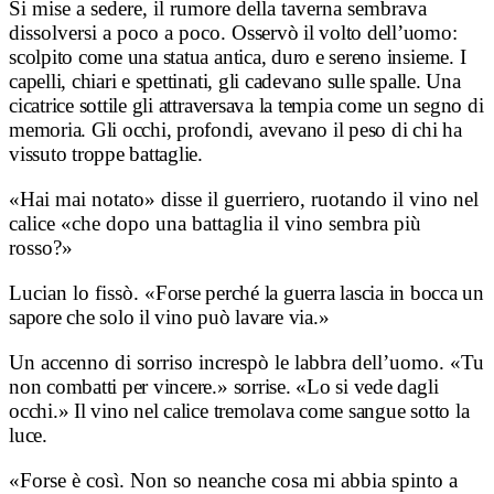
Si mise a sedere, il rumore della taverna sembrava
dissolversi a poco a poco.
Osservò il volto dell’uomo:
scolpito come una statua antica, duro e sereno insieme.
I
capelli, chiari e spettinati, gli cadevano sulle spalle.
Una
cicatrice sottile gli attraversava la tempia come un segno di
memoria.
Gli occhi, profondi, avevano il peso di chi ha
vissuto troppe battaglie.
«Hai mai notato» disse il guerriero, ruotando il vino nel
calice «che dopo una battaglia il vino sembra più
rosso?»
Lucian lo fissò.
«Forse perché la guerra lascia in bocca un
sapore che solo il vino può lavare via.»
Un accenno di sorriso increspò le labbra dell’uomo.
«Tu
non combatti per vincere.» sorrise. «Lo si vede dagli
occhi.»
Il vino nel calice tremolava come sangue sotto la
luce.
«Forse è così. Non so neanche cosa mi abbia spinto a