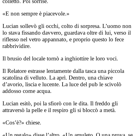
colletto. Poi sorrise.
«E non sempre è piacevole.»
Lucian sollevò gli occhi, colto di sorpresa. L’uomo non
lo stava fissando davvero, guardava oltre di lui, verso il
riflesso nel vetro appannato, e proprio questo lo fece
rabbrividire.
Il brusio del locale tornò a inghiottire le loro voci.
Il Relatore estrasse lentamente dalla tasca una piccola
scatolina di velluto. La aprì. Dentro, una chiave
d’avorio, liscia e lucente. La luce del pub le scivolò
addosso come acqua.
Lucian esitò, poi la sfiorò con le dita. Il freddo gli
attraversò la pelle e il respiro gli si bloccò a metà.
«Cos’è?» chiese.
«Un regalo» disse l’altro. «Un amuleto. O una prova, se