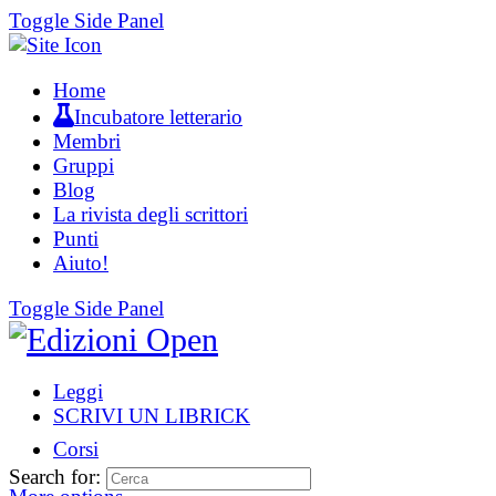
Toggle Side Panel
Home
Incubatore letterario
Membri
Gruppi
Blog
La rivista degli scrittori
Punti
Aiuto!
Toggle Side Panel
Leggi
SCRIVI UN LIBRICK
Corsi
Search for: