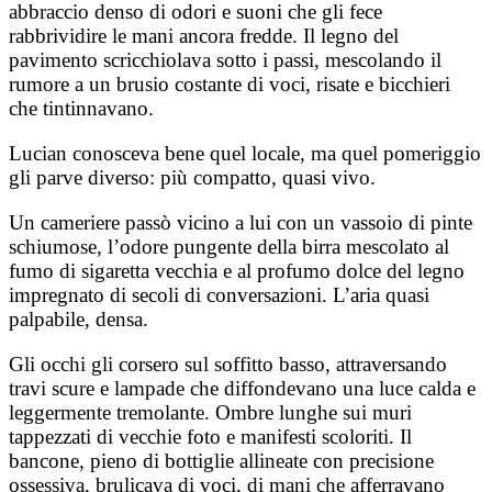
abbraccio denso di odori e suoni che gli fece
rabbrividire le mani ancora fredde. Il legno del
pavimento scricchiolava sotto i passi, mescolando il
rumore a un brusio costante di voci, risate e bicchieri
che tintinnavano.
Lucian conosceva bene quel locale, ma quel pomeriggio
gli parve diverso: più compatto, quasi vivo.
Un cameriere passò vicino a lui con un vassoio di pinte
schiumose, l’odore pungente della birra mescolato al
fumo di sigaretta vecchia e al profumo dolce del legno
impregnato di secoli di conversazioni. L’aria quasi
palpabile, densa.
Gli occhi gli corsero sul soffitto basso, attraversando
travi scure e lampade che diffondevano una luce calda e
leggermente tremolante. Ombre lunghe sui muri
tappezzati di vecchie foto e manifesti scoloriti. Il
bancone, pieno di bottiglie allineate con precisione
ossessiva, brulicava di voci, di mani che afferravano