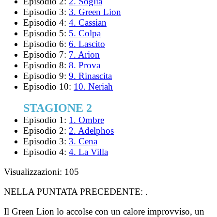
Episodio 2:
2. Soglia
Episodio 3:
3. Green Lion
Episodio 4:
4. Cassian
Episodio 5:
5. Colpa
Episodio 6:
6. Lascito
Episodio 7:
7. Arion
Episodio 8:
8. Prova
Episodio 9:
9. Rinascita
Episodio 10:
10. Neriah
STAGIONE 2
Episodio 1:
1. Ombre
Episodio 2:
2. Adelphos
Episodio 3:
3. Cena
Episodio 4:
4. La Villa
Visualizzazioni:
105
NELLA PUNTATA PRECEDENTE:
.
Il Green Lion lo accolse con un calore improvviso, un