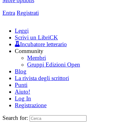
More options
Entra
Registrati
Leggi
Scrivi un LibriCK
Incubatore letterario
Community
Membri
Gruppi Edizioni Open
Blog
La rivista degli scrittori
Punti
Aiuto!
Log In
Registrazione
Search for: