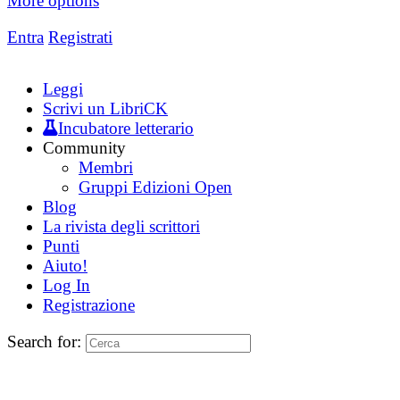
More options
Entra
Registrati
Leggi
Scrivi un LibriCK
Incubatore letterario
Community
Membri
Gruppi Edizioni Open
Blog
La rivista degli scrittori
Punti
Aiuto!
Log In
Registrazione
Search for: