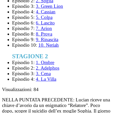
Episodio 2:
2. Soglia
Episodio 3:
3. Green Lion
Episodio 4:
4. Cassian
Episodio 5:
5. Colpa
Episodio 6:
6. Lascito
Episodio 7:
7. Arion
Episodio 8:
8. Prova
Episodio 9:
9. Rinascita
Episodio 10:
10. Neriah
STAGIONE 2
Episodio 1:
1. Ombre
Episodio 2:
2. Adelphos
Episodio 3:
3. Cena
Episodio 4:
4. La Villa
Visualizzazioni:
84
NELLA PUNTATA PRECEDENTE:
Lucian riceve una
chiave d’avorio da un enigmatico “Relatore”. Poco
dopo, scopre il suicidio dell’ex moglie Sophia. Il giorno