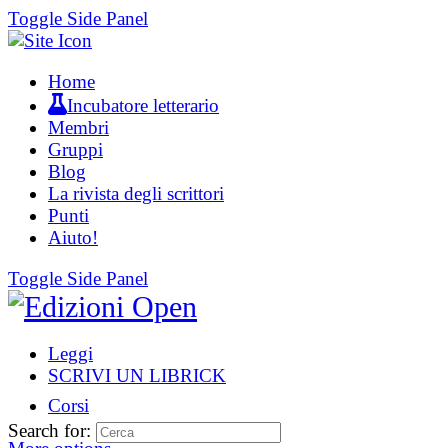
Toggle Side Panel
Home
Incubatore letterario
Membri
Gruppi
Blog
La rivista degli scrittori
Punti
Aiuto!
Toggle Side Panel
Leggi
SCRIVI UN LIBRICK
Corsi
Search for: