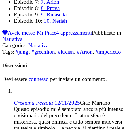
Episodio 7:
7. Arion
Episodio 8:
8. Prova
Episodio 9:
9. Rinascita
Episodio 10:
10. Neriah
Avete messo Mi Piace
4
apprezzamenti
Pubblicato in
Narrativa
Categories:
Narrativa
Tags:
#jung
,
#greenlion
,
#lucian
,
#Arion
,
#imperfetto
Discussioni
Devi essere
connesso
per inviare un commento.
Cristiana Pezzotti
12/11/2025
Ciao Mariano.
Questo episodio mi è sembrato ancora più intenso
e visionario del precedente. L’atmosfera è
misteriosa, quasi onirica, e tutto sembra muoversi
tra realtà e simbolo. La nebbia, il giardino irreale e