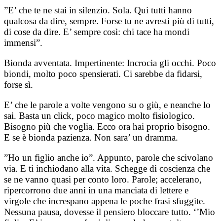
”E’ che te ne stai in silenzio. Sola. Qui tutti hanno
qualcosa da dire, sempre. Forse tu ne avresti più di tutti,
di cose da dire. E’ sempre così: chi tace ha mondi
immensi”.
Bionda avventata. Impertinente: Incrocia gli occhi. Poco
biondi, molto poco spensierati. Ci sarebbe da fidarsi,
forse sì.
E’ che le parole a volte vengono su o giù, e neanche lo
sai. Basta un click, poco magico molto fisiologico.
Bisogno più che voglia. Ecco ora hai proprio bisogno.
E se è bionda pazienza. Non sara’ un dramma.
”Ho un figlio anche io”. Appunto, parole che scivolano
via. E ti inchiodano alla vita. Schegge di coscienza che
se ne vanno quasi per conto loro. Parole; accelerano,
ripercorrono due anni in una manciata di lettere e
virgole che increspano appena le poche frasi sfuggite.
Nessuna pausa, dovesse il pensiero bloccare tutto. ‘’Mio