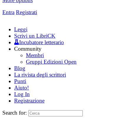
More options
Entra
Registrati
Leggi
Scrivi un LibriCK
Incubatore letterario
Community
Membri
Gruppi Edizioni Open
Blog
La rivista degli scrittori
Punti
Aiuto!
Log In
Registrazione
Search for: