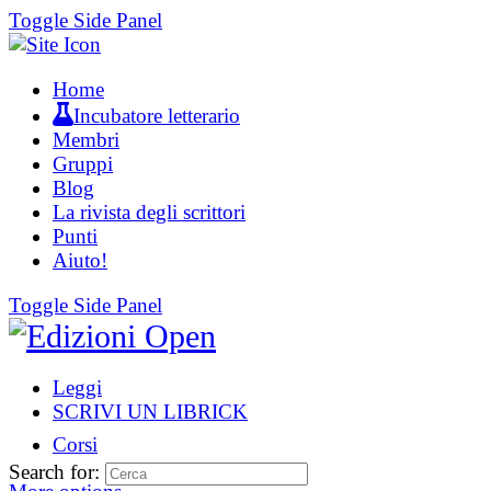
Toggle Side Panel
Home
Incubatore letterario
Membri
Gruppi
Blog
La rivista degli scrittori
Punti
Aiuto!
Toggle Side Panel
Leggi
SCRIVI UN LIBRICK
Corsi
Search for: