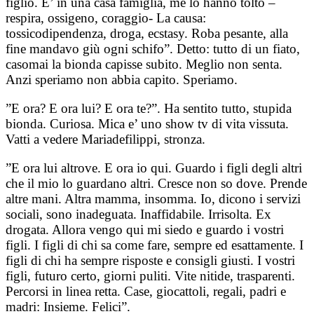
figlio. E’ in una casa famiglia, me lo hanno tolto –
respira, ossigeno, coraggio- La causa:
tossicodipendenza, droga, ecstasy. Roba pesante, alla
fine mandavo giù ogni schifo”. Detto: tutto di un fiato,
casomai la bionda capisse subito. Meglio non senta.
Anzi speriamo non abbia capito. Speriamo.
”E ora? E ora lui? E ora te?”. Ha sentito tutto, stupida
bionda. Curiosa. Mica e’ uno show tv di vita vissuta.
Vatti a vedere Mariadefilippi, stronza.
”E ora lui altrove. E ora io qui. Guardo i figli degli altri
che il mio lo guardano altri. Cresce non so dove. Prende
altre mani. Altra mamma, insomma. Io, dicono i servizi
sociali, sono inadeguata. Inaffidabile. Irrisolta. Ex
drogata. Allora vengo qui mi siedo e guardo i vostri
figli. I figli di chi sa come fare, sempre ed esattamente. I
figli di chi ha sempre risposte e consigli giusti. I vostri
figli, futuro certo, giorni puliti. Vite nitide, trasparenti.
Percorsi in linea retta. Case, giocattoli, regali, padri e
madri: Insieme. Felici”.