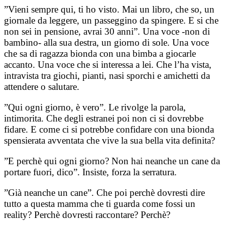
”Vieni sempre qui, ti ho visto. Mai un libro, che so, un
giornale da leggere, un passeggino da spingere. E si che
non sei in pensione, avrai 30 anni”. Una voce -non di
bambino- alla sua destra, un giorno di sole. Una voce
che sa di ragazza bionda con una bimba a giocarle
accanto. Una voce che si interessa a lei. Che l’ha vista,
intravista tra giochi, pianti, nasi sporchi e amichetti da
attendere o salutare.
”Qui ogni giorno, è vero”. Le rivolge la parola,
intimorita. Che degli estranei poi non ci si dovrebbe
fidare. E come ci si potrebbe confidare con una bionda
spensierata avventata che vive la sua bella vita definita?
”E perchè qui ogni giorno? Non hai neanche un cane da
portare fuori, dico”. Insiste, forza la serratura.
”Già neanche un cane”. Che poi perchè dovresti dire
tutto a questa mamma che ti guarda come fossi un
reality? Perchè dovresti raccontare? Perchè?