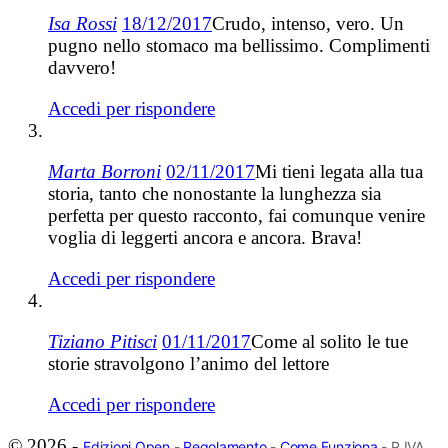
Isa Rossi
18/12/2017
Crudo, intenso, vero. Un
pugno nello stomaco ma bellissimo. Complimenti
davvero!
Accedi per rispondere
Marta Borroni
02/11/2017
Mi tieni legata alla tua
storia, tanto che nonostante la lunghezza sia
perfetta per questo racconto, fai comunque venire
voglia di leggerti ancora e ancora. Brava!
Accedi per rispondere
Tiziano Pitisci
01/11/2017
Come al solito le tue
storie stravolgono l’animo del lettore
Accedi per rispondere
© 2026 -
Edizioni Open
-
Regolamento
-
Come Funziona
- P.IVA