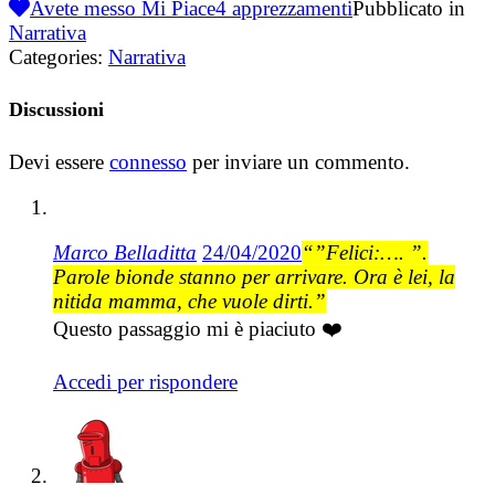
Avete messo Mi Piace
4
apprezzamenti
Pubblicato in
Narrativa
Categories:
Narrativa
Discussioni
Devi essere
connesso
per inviare un commento.
Marco Belladitta
24/04/2020
“”Felici:…. ”.
Parole bionde stanno per arrivare. Ora è lei, la
nitida mamma, che vuole dirti.”
Questo passaggio mi è piaciuto ❤️
Accedi per rispondere