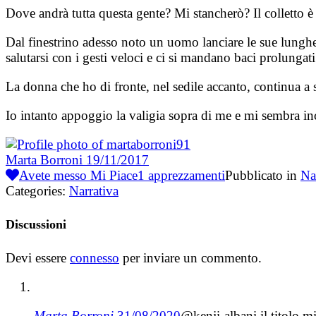
Dove andrà tutta questa gente? Mi stancherò? Il colletto è
Dal finestrino adesso noto un uomo lanciare le sue lunghe 
salutarsi con i gesti veloci e ci si mandano baci prolungati
La donna che ho di fronte, nel sedile accanto, continua a 
Io intanto appoggio la valigia sopra di me e mi sembra inc
Marta Borroni
19/11/2017
Avete messo Mi Piace
1
apprezzamenti
Pubblicato in
Na
Categories:
Narrativa
Discussioni
Devi essere
connesso
per inviare un commento.
Marta Borroni
31/08/2020
@kenji-albani il titolo 