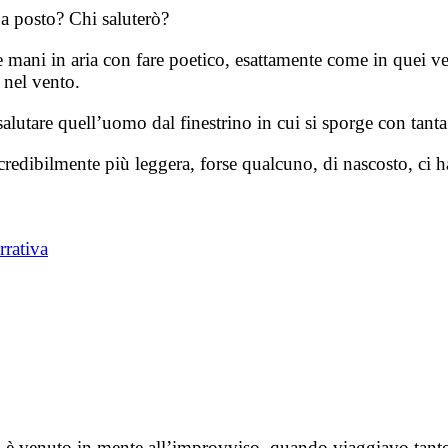
 a posto? Chi saluterò?
mani in aria con fare poetico, esattamente come in quei vec
 nel vento.
salutare quell’uomo dal finestrino in cui si sporge con tant
redibilmente più leggera, forse qualcuno, di nascosto, ci ha
rrativa
mi è venuto in mente all’improvviso, quando viaggiavo tan