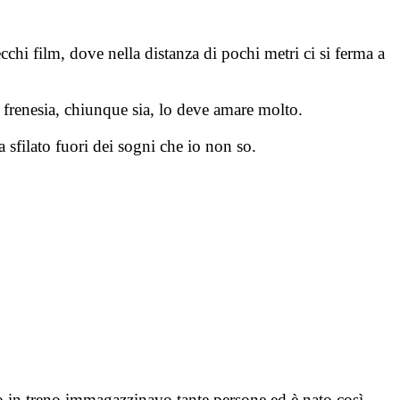
chi film, dove nella distanza di pochi metri ci si ferma a
a frenesia, chiunque sia, lo deve amare molto.
 sfilato fuori dei sogni che io non so.
to in treno immagazzinavo tante persone ed è nato così…