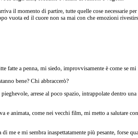
riva il momento di partire, tutte quelle cose necessarie pe
ppo vuota ed il cuore non sa mai con che emozioni rivestirs
ritte fatte a penna, mi siedo, improvvisamente è come se mi 
 stanno bene? Chi abbraccerò?
eghevole, arrese al poco spazio, intrappolate dentro una 
iva e animata, come nei vecchi film, mi metto a salutare co
a di me e mi sembra inaspettatamente più pesante, forse qual