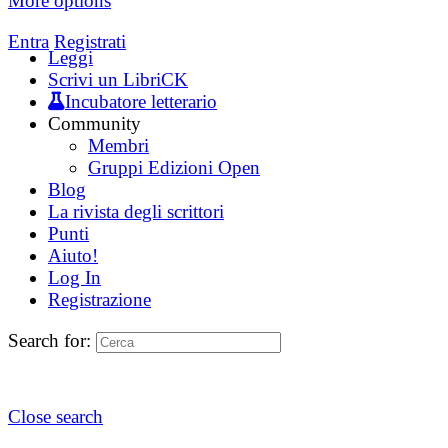
More options
Entra
Registrati
Leggi
Scrivi un LibriCK
Incubatore letterario
Community
Membri
Gruppi Edizioni Open
Blog
La rivista degli scrittori
Punti
Aiuto!
Log In
Registrazione
Search for:
Close search