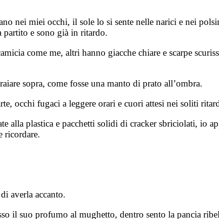
 nei miei occhi, il sole lo si sente nelle narici e nei polsin
partito e sono già in ritardo.
amicia come me, altri hanno giacche chiare e scarpe scuris
sdraiare sopra, come fosse una manto di prato all’ombra.
 occhi fugaci a leggere orari e cuori attesi nei soliti ritard
lla plastica e pacchetti solidi di cracker sbriciolati, io a
e ricordare.
di averla accanto.
o il suo profumo al mughetto, dentro sento la pancia ribella