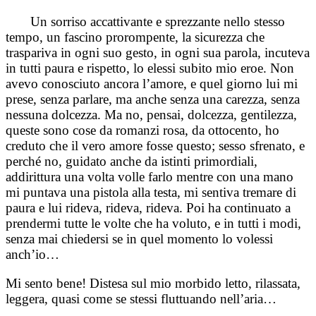
Un sorriso accattivante e sprezzante nello stesso
tempo, un fascino prorompente, la sicurezza che
traspariva in ogni suo gesto, in ogni sua parola, incuteva
in tutti paura e rispetto, lo elessi subito mio eroe.
Non
avevo conosciuto ancora l’amore, e quel giorno lui mi
prese, senza parlare, ma anche senza una carezza, senza
nessuna dolcezza.
Ma no, pensai, dolcezza, gentilezza,
queste sono cose da romanzi rosa, da ottocento, ho
creduto che il vero amore fosse questo; sesso sfrenato, e
perché no, guidato anche da istinti primordiali,
addirittura una volta volle farlo mentre con una mano
mi puntava una pistola alla testa, mi sentiva tremare di
paura e lui rideva, rideva, rideva.
Poi ha continuato a
prendermi tutte le volte che ha voluto, e in tutti i modi,
senza mai chiedersi se in quel momento lo volessi
anch’io…
Mi sento bene! Distesa sul mio morbido letto, rilassata,
leggera, quasi come se stessi fluttuando nell’aria…