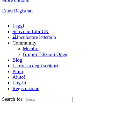
More options
Entra
Registrati
Leggi
Scrivi un LibriCK
Incubatore letterario
Community
Membri
Gruppi Edizioni Open
Blog
La rivista degli scrittori
Punti
Aiuto!
Log In
Registrazione
Search for: