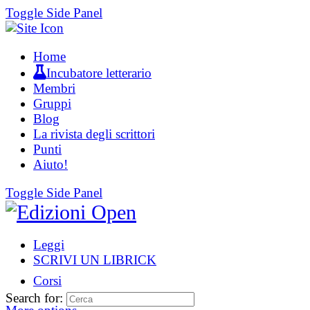
Toggle Side Panel
Home
Incubatore letterario
Membri
Gruppi
Blog
La rivista degli scrittori
Punti
Aiuto!
Toggle Side Panel
Leggi
SCRIVI UN LIBRICK
Corsi
Search for: