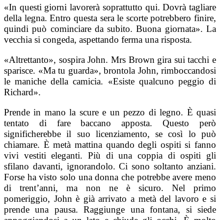
«In questi giorni lavorerà soprattutto qui. Dovrà tagliare
della legna. Entro questa sera le scorte potrebbero finire,
quindi può cominciare da subito. Buona giornata». La
vecchia si congeda, aspettando ferma una risposta.
«Altrettanto», sospira John. Mrs Brown gira sui tacchi e
sparisce. «Ma tu guarda», brontola John, rimboccandosi
le maniche della camicia. «Esiste qualcuno peggio di
Richard».
Prende in mano la scure e un pezzo di legno. È quasi
tentato di fare baccano apposta. Questo però
significherebbe il suo licenziamento, se così lo può
chiamare. È metà mattina quando degli ospiti si fanno
vivi vestiti eleganti. Più di una coppia di ospiti gli
sfilano davanti, ignorandolo. Ci sono soltanto anziani.
Forse ha visto solo una donna che potrebbe avere meno
di trent’anni, ma non ne è sicuro.
Nel primo
pomeriggio, John è già arrivato a metà del lavoro e si
prende una pausa. Raggiunge una fontana, si siede