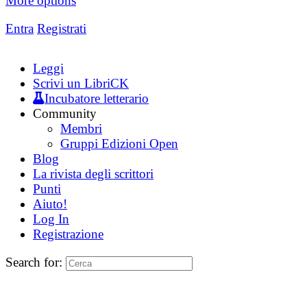
More options
Entra
Registrati
Leggi
Scrivi un LibriCK
Incubatore letterario
Community
Membri
Gruppi Edizioni Open
Blog
La rivista degli scrittori
Punti
Aiuto!
Log In
Registrazione
Search for: