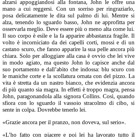
alzarsi appoggiandosi alla fontana, John le offre una
mano a cui reggersi. Con un sorriso per ringraziarlo,
posa delicatamente le dita sul palmo di lui. Mentre si
alza, tenendo lo sguardo basso, John ne approfitta per
osservarla meglio. Deve essere più o meno alta come lui.
Il suo corpo è esile e la fa apparire abbastanza fragile. Il
volto è incorniciato da dei capelli corti, mossi e di un
castano scuro, che fanno apparire la sua pelle ancora più
chiara. Solo per alloggiare alla casa è ovvio che lei vive
in modo agiato, ma questo John lo capisce anche dal
suo portamento e dall’abito che indossa: blu scuro con
le maniche corte e la scollatura ornata con del pizzo. La
vita è stretta da un nastro bianco, che evidenzia ancora
di più quanto sia magra. In effetti è troppo magra, pensa
John, paragonandola alla signora Collins. Così, quando
sfiora con lo sguardo il vassoio stracolmo di cibo, si
sente in colpa. Dovrebbe tenerlo lei.
«Grazie ancora per il pranzo, non doveva, sul serio».
«L’ho fatto con piacere e poi lei ha lavorato tutto il