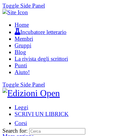
Toggle Side Panel
Home
Incubatore letterario
Membri
Gruppi
Blog
La rivista degli scrittori
Punti
Aiuto!
Toggle Side Panel
Leggi
SCRIVI UN LIBRICK
Corsi
Search for: