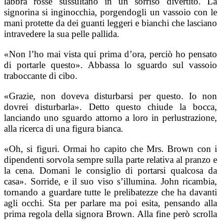
labbra rosse sussultano in un sorriso divertito. La
signorina si inginocchia, porgendogli un vassoio con le
mani protette da dei guanti leggeri e bianchi che lasciano
intravedere la sua pelle pallida.
«Non l’ho mai vista qui prima d’ora, perciò ho pensato
di portarle questo». Abbassa lo sguardo sul vassoio
traboccante di cibo.
«Grazie, non doveva disturbarsi per questo. Io non
dovrei disturbarla». Detto questo chiude la bocca,
lanciando uno sguardo attorno a loro in perlustrazione,
alla ricerca di una figura bianca.
«Oh, si figuri. Ormai ho capito che Mrs. Brown con i
dipendenti sorvola sempre sulla parte relativa al pranzo e
la cena. Domani le consiglio di portarsi qualcosa da
casa». Sorride, e il suo viso s’illumina. John ricambia,
tornando a guardare tutte le prelibatezze che ha davanti
agli occhi. Sta per parlare ma poi esita, pensando alla
prima regola della signora Brown. Alla fine però scrolla