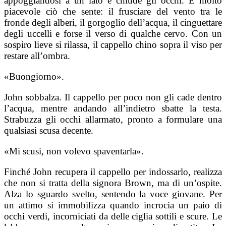
appoggiandosi a un lato e chiude gli occhi. È molto
piacevole ciò che sente: il frusciare del vento tra le
fronde degli alberi, il gorgoglio dell’acqua, il cinguettare
degli uccelli e forse il verso di qualche cervo. Con un
sospiro lieve si rilassa, il cappello chino sopra il viso per
restare all’ombra.
«Buongiorno».
John sobbalza. Il cappello per poco non gli cade dentro
l’acqua, mentre andando all’indietro sbatte la testa.
Strabuzza gli occhi allarmato, pronto a formulare una
qualsiasi scusa decente.
«Mi scusi, non volevo spaventarla».
Finché John recupera il cappello per indossarlo, realizza
che non si tratta della signora Brown, ma di un’ospite.
Alza lo sguardo svelto, sentendo la voce giovane. Per
un attimo si immobilizza quando incrocia un paio di
occhi verdi, incorniciati da delle ciglia sottili e scure. Le