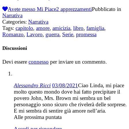
Avete messo Mi Piace
2
apprezzamenti
Pubblicato in
Narrativa
Categories:
Narrativa
Tags:
capitolo
,
amore
,
amicizia
,
libro
,
famiglia
,
Romanzo
,
Lavoro
,
guerra
,
Serie
,
promessa
Discussioni
Devi essere
connesso
per inviare un commento.
Alessandro Ricci
03/08/2021
Ciao Linda, mi piace
molto questo mondo dove hai fatto precipitare il
povero John, Mrs. Brown mi sembra un bel
personaggio sono sicuro che rivelerà delle sorprese.
E mi sembra di sentire già amore nell’aria.
Alle prossima puntata
Accedi per rispondere