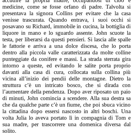
accudire la propria madre, occupandosi di cibo e
medicine, come se fosse orfano di padre. Talvolta si
presentava la signora Collins per evitare che la casa
venisse trascurata. Quando entrava, i suoi occhi si
posavano su Richard, immobile in cucina, la bottiglia di
liquore in mano e lo sguardo assente.
John scuote la
testa, per liberarsi da questi pensieri. Si lascia alle spalle
le fattorie e arriva a una dolce discesa, che lo porta
dentro alla piccola valle caratterizzata da molte colline
punteggiate da conifere e massi. La strada sterrata gira
intorno a queste, ed evitando le salite porta proprio
davanti alla casa di cura, collocata sulla collina più
vicina all’inizio dei pendii delle montagne. Dietro la
struttura c’è un intricato bosco, che si dirada con
l’aumentare della pendenza. Dopo aver riposato un paio
di minuti, John comincia a scendere. Alla sua destra sa
che da qualche parte c’è un fiume, che poi sbuca vicino
la cittadina dopo essersi nascosto in altri boschi. Una
volta Julia lo aveva portato lì in compagnia di Tom e
sua madre, per trascorrere una domenica diversa dal
solito.