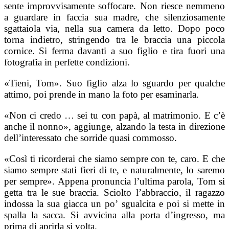
sente improvvisamente soffocare. Non riesce nemmeno
a guardare in faccia sua madre, che silenziosamente
sgattaiola via, nella sua camera da letto. Dopo poco
torna indietro, stringendo tra le braccia una piccola
cornice. Si ferma davanti a suo figlio e tira fuori una
fotografia in perfette condizioni.
«Tieni, Tom». Suo figlio alza lo sguardo per qualche
attimo, poi prende in mano la foto per esaminarla.
«Non ci credo … sei tu con papà, al matrimonio. E c’è
anche il nonno», aggiunge, alzando la testa in direzione
dell’interessato che sorride quasi commosso.
«Così ti ricorderai che siamo sempre con te, caro. E che
siamo sempre stati fieri di te, e naturalmente, lo saremo
per sempre». Appena pronuncia l’ultima parola, Tom si
getta tra le sue braccia. Sciolto l’abbraccio,
il ragazzo
indossa la sua giacca un po’ sgualcita e poi si mette in
spalla la sacca. Si avvicina alla porta d’ingresso, ma
prima di aprirla si volta.