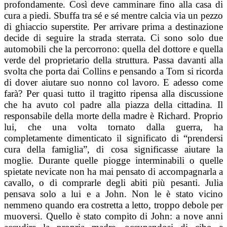
profondamente. Così deve camminare fino alla casa di
cura a piedi. Sbuffa tra sé e sé
mentre calcia via un pezzo
di ghiaccio superstite. Per arrivare prima a destinazione
decide di seguire la strada sterrata. Ci sono solo due
automobili che la percorrono: quella del dottore e quella
verde del proprietario della struttura. Passa davanti alla
svolta che porta dai Collins e pensando a Tom si ricorda
di dover aiutare suo nonno col lavoro. E adesso come
farà?
Per quasi tutto il tragitto ripensa alla discussione
che ha avuto col padre alla piazza della cittadina. Il
responsabile della morte della madre è Richard. Proprio
lui, che una volta tornato dalla guerra, ha
completamente dimenticato il significato di “prendersi
cura della famiglia”, di cosa significasse aiutare la
moglie. Durante quelle piogge interminabili o quelle
spietate nevicate non ha mai pensato di accompagnarla a
cavallo, o di comprarle degli abiti più pesanti. Julia
pensava solo a lui e a John. Non le è stato vicino
nemmeno quando era costretta a letto, troppo debole per
muoversi. Quello è stato compito di John: a nove anni