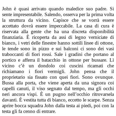
John è quasi arrivato quando maledice suo padre. Si
sente impresentabile. Salendo, osserva per la prima volta
la struttura da vicino. Capisce che se vorrà essere
accettato dovrà essere impeccabile. La casa di cura è
riservata alla gente che ha una discreta disponibilità
finanziaria. È ricoperta da assi di legno verniciate di
bianco, i vetri delle finestre hanno sottili linee di ottone,
le tende sono in pizzo e sui balconi ci sono dei vasi
traboccanti di fiori rossi. Sale i gradini che portano al
portico e afferra il batacchio in ottone per bussare. Lì
vicino c’è un dondolo coi cuscini ricamati che
richiamano i fiori vermigli. John pensa che il
proprietario sia fissato con quei fiori. Sono ovunque.
Bussa alla porta, che viene aperta da una signora coi
capelli canuti, il viso segnato dal tempo, ma gli occhi
neri ancora vispi. È un pugno nell’occhio ritrovarsela
davanti. È vestita tutta di bianco, eccetto le scarpe. Senza
aprire bocca squadra John dalla testa ai piedi, poi con la
testa gli fa cenno di entrare.