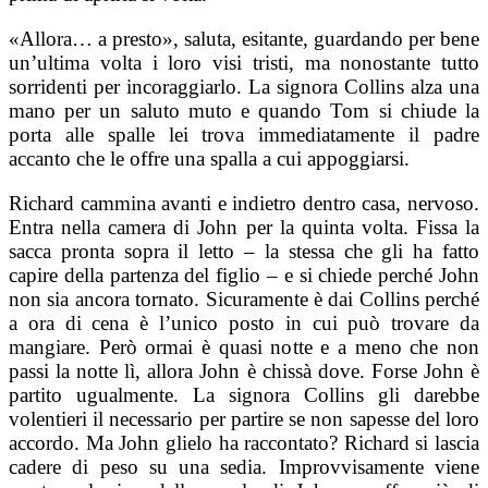
«Allora… a presto», saluta, esitante, guardando per bene
un’ultima volta i loro visi tristi, ma nonostante tutto
sorridenti per incoraggiarlo. La signora Collins alza una
mano per un saluto muto e quando Tom si chiude la
porta alle spalle lei trova immediatamente il padre
accanto che le offre una spalla a cui appoggiarsi.
Richard cammina avanti e indietro dentro casa, nervoso.
Entra nella camera di John per la quinta volta. Fissa la
sacca pronta sopra il letto – la stessa che gli ha fatto
capire della partenza del figlio – e si chiede perché John
non sia ancora tornato.
Sicuramente è dai Collins perché
a ora di cena è l’unico posto in cui può trovare da
mangiare. Però ormai è quasi notte e a meno che non
passi la notte lì, allora John è chissà dove. Forse John è
partito ugualmente. La signora Collins gli darebbe
volentieri il necessario per partire se non sapesse del loro
accordo. Ma John glielo ha raccontato? Richard si lascia
cadere di peso su una sedia. Improvvisamente viene