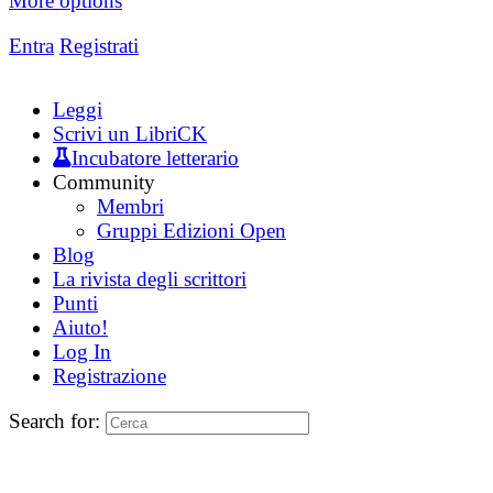
More options
Entra
Registrati
Leggi
Scrivi un LibriCK
Incubatore letterario
Community
Membri
Gruppi Edizioni Open
Blog
La rivista degli scrittori
Punti
Aiuto!
Log In
Registrazione
Search for: