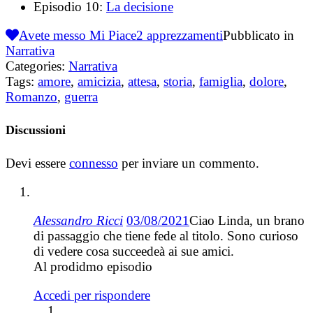
Episodio 10:
La decisione
Avete messo Mi Piace
2
apprezzamenti
Pubblicato in
Narrativa
Categories:
Narrativa
Tags:
amore
,
amicizia
,
attesa
,
storia
,
famiglia
,
dolore
,
Romanzo
,
guerra
Discussioni
Devi essere
connesso
per inviare un commento.
Alessandro Ricci
03/08/2021
Ciao Linda, un brano
di passaggio che tiene fede al titolo. Sono curioso
di vedere cosa succeedeà ai sue amici.
Al prodidmo episodio
Accedi per rispondere