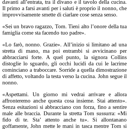
davanti all’entrata, tra il divano e il tavolo della cucina.
Il primo a farsi avanti per i saluti è proprio il nonno, che
improvvisamente smette di ciarlare cose senza senso.
«Sei un bravo ragazzo, Tom. Tieni alto l’onore della tua
famiglia come sta facendo tuo padre».
«Lo farò, nonno. Grazie». All’inizio si limitano ad una
stretta di mano, ma poi entrambi si avvicinano per
abbracciarsi forte. A quel punto, la signora Collins
distoglie lo sguardo, gli occhi lucidi da cui le lacrime
cominciano a traboccare. Sorride a quella dimostrazione
di affetto, voltando la testa verso la cucina. John segue il
nonno.
«Aspettami. Un giorno mi vedrai arrivare e allora
affronteremo anche questa cosa insieme. Stai attento».
Senza esitazioni si abbracciano con forza, fino a sentire
male alle braccia. Durante la stretta Tom sussurra: «Mi
fido di te. Sta’ attento anche tu». Si allontanano
goffamente, John mette le mani in tasca mentre Tom si