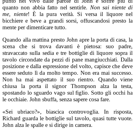
punto nel vivo dalle parole di John e soffre più di
quanto non abbia fatto nel sentirle.
Non sai niente di
me, niente
! È la pura verità. Si versa il liquore nel
bicchiere e beve a grandi sorsi, offuscandosi presto la
mente per dimenticare tutto.
Quando alla mattina presto John apre la porta di casa, la
scena che si trova davanti è pietosa: suo padre,
stravaccato sulla sedia e tre bottiglie di liquore sopra il
tavolo circondate da pezzi di pane mangiucchiati. Dalla
posizione e dalla espressione del volto, capisce che deve
essere seduto lì da molto tempo. Non era mai successo.
Non ha mai aspettato il suo rientro. Quando viene
chiusa la porta il signor Thompson alza la testa,
spostando lo sguardo vago sul figlio. Sotto gli occhi ha
le occhiaie. John sbuffa, senza sapere cosa fare.
«Sei ubriaco?», biascica controvoglia. In risposta,
Richard guarda le bottiglie sul tavolo, quasi tutte vuote.
John alza le spalle e si dirige in camera.