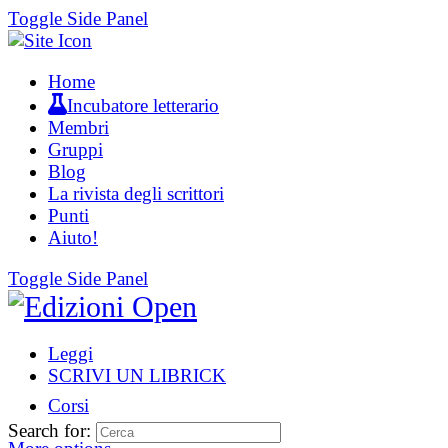
Toggle Side Panel
Home
Incubatore letterario
Membri
Gruppi
Blog
La rivista degli scrittori
Punti
Aiuto!
Toggle Side Panel
Leggi
SCRIVI UN LIBRICK
Corsi
Search for: