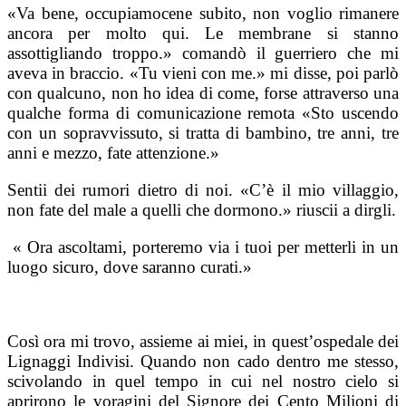
«Va bene, occupiamocene subito, non voglio rimanere
ancora per molto qui. Le membrane si stanno
assottigliando troppo.» comandò il guerriero che mi
aveva in braccio. «Tu vieni con me.» mi disse, poi parlò
con qualcuno, non ho idea di come, forse attraverso una
qualche forma di comunicazione remota «Sto uscendo
con un sopravvissuto, si tratta di bambino, tre anni, tre
anni e mezzo, fate attenzione.»
Sentii dei rumori dietro di noi. «C’è il mio villaggio,
non fate del male a quelli che dormono.» riuscii a dirgli.
« Ora ascoltami, porteremo via i tuoi per metterli in un
luogo sicuro, dove saranno curati.»
Così ora mi trovo, assieme ai miei, in quest’ospedale dei
Lignaggi Indivisi. Quando non cado dentro me stesso,
scivolando in quel tempo in cui nel nostro cielo si
aprirono le voragini del Signore dei Cento Milioni di