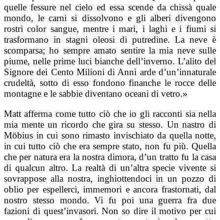
quelle fessure nel cielo ed essa scende da chissà quale
mondo, le carni si dissolvono e gli alberi divengono
rostri color sangue, mentre i mari, i laghi e i fiumi si
trasformano in stagni oleosi di putredine. La neve è
scomparsa; ho sempre amato sentire la mia neve sulle
piume, nelle prime luci bianche dell’inverno. L’alito del
Signore dei Cento Milioni di Anni arde d’un’innaturale
crudeltà, sotto di esso fondono finanche le rocce delle
montagne e le sabbie diventano oceani di vetro.»
Matt afferma come tutto ciò che io gli racconti sia nella
mia mente un ricordo che gira su stesso. Un nastro di
Möbius in cui sono rimasto invischiato da quella notte,
in cui tutto ciò che era sempre stato, non fu più. Quella
che per natura era la nostra dimora, d’un tratto fu la casa
di qualcun altro. La realtà di un’altra specie vivente si
sovrappose alla nostra, inghiottendoci in un pozzo di
oblio per espellerci, immemori e ancora frastornati, dal
nostro stesso mondo. Vi fu poi una guerra fra due
fazioni di quest’invasori. Non so dire il motivo per cui