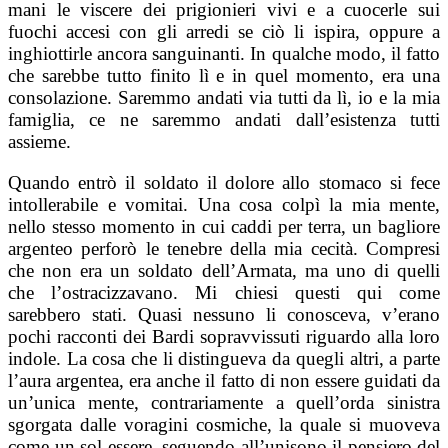
mani le viscere dei prigionieri vivi e a cuocerle sui
fuochi accesi con gli arredi se ciò li ispira, oppure a
inghiottirle ancora sanguinanti. In qualche modo, il fatto
che sarebbe tutto finito lì e in quel momento, era una
consolazione. Saremmo andati via tutti da lì, io e la mia
famiglia, ce ne saremmo andati dall’esistenza tutti
assieme.
Quando entrò il soldato il dolore allo stomaco si fece
intollerabile e vomitai. Una cosa colpì la mia mente,
nello stesso momento in cui caddi per terra, un bagliore
argenteo perforò le tenebre della mia cecità. Compresi
che non era un soldato dell’Armata, ma uno di quelli
che l’ostracizzavano. Mi chiesi questi qui come
sarebbero stati. Quasi nessuno li conosceva, v’erano
pochi racconti dei Bardi sopravvissuti riguardo alla loro
indole. La cosa che li distingueva da quegli altri, a parte
l’aura argentea, era anche il fatto di non essere guidati da
un’unica mente, contrariamente a quell’orda sinistra
sgorgata dalle voragini cosmiche, la quale si muoveva
come un sol essere, seguendo all’unisono il pensiero del