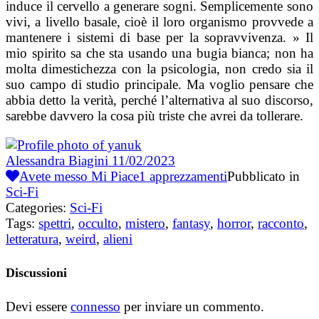
induce il cervello a generare sogni. Semplicemente sono
vivi, a livello basale, cioè il loro organismo provvede a
mantenere i sistemi di base per la sopravvivenza. » Il
mio spirito sa che sta usando una bugia bianca; non ha
molta dimestichezza con la psicologia, non credo sia il
suo campo di studio principale. Ma voglio pensare che
abbia detto la verità, perché l’alternativa al suo discorso,
sarebbe davvero la cosa più triste che avrei da tollerare.
Alessandra Biagini
11/02/2023
Avete messo Mi Piace
1
apprezzamenti
Pubblicato in
Sci-Fi
Categories:
Sci-Fi
Tags:
spettri
,
occulto
,
mistero
,
fantasy
,
horror
,
racconto
,
letteratura
,
weird
,
alieni
Discussioni
Devi essere
connesso
per inviare un commento.