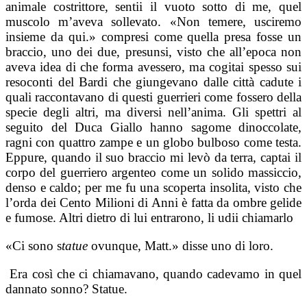
animale costrittore, sentii il vuoto sotto di me, quel
muscolo m’aveva sollevato. «Non temere, usciremo
insieme da qui.» compresi come quella presa fosse un
braccio, uno dei due, presunsi, visto che all’epoca non
aveva idea di che forma avessero, ma cogitai spesso sui
resoconti del Bardi che giungevano dalle città cadute i
quali raccontavano di questi guerrieri come fossero della
specie degli altri, ma diversi nell’anima. Gli spettri al
seguito del Duca Giallo hanno sagome dinoccolate,
ragni con quattro zampe e un globo bulboso come testa.
Eppure, quando il suo braccio mi levò da terra, captai il
corpo del guerriero argenteo come un solido massiccio,
denso e caldo; per me fu una scoperta insolita, visto che
l’orda dei Cento Milioni di Anni è fatta da ombre gelide
e fumose. Altri dietro di lui entrarono, li udii chiamarlo
«Ci sono s
tatue
ovunque, Matt.» disse uno di loro.
Era così che ci chiamavano, quando cadevamo in quel
dannato sonno? Statue.