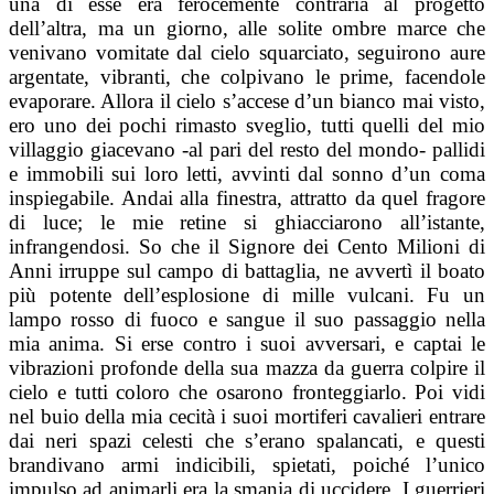
una di esse era ferocemente contraria al progetto
dell’altra, ma un giorno, alle solite ombre marce che
venivano vomitate dal cielo squarciato, seguirono aure
argentate, vibranti, che colpivano le prime, facendole
evaporare. Allora il cielo s’accese d’un bianco mai visto,
ero uno dei pochi rimasto sveglio, tutti quelli del mio
villaggio giacevano -al pari del resto del mondo- pallidi
e immobili sui loro letti, avvinti dal sonno d’un coma
inspiegabile. Andai alla finestra, attratto da quel fragore
di luce; le mie retine si ghiacciarono all’istante,
infrangendosi. So che il Signore dei Cento Milioni di
Anni irruppe sul campo di battaglia, ne avvertì il boato
più potente dell’esplosione di mille vulcani. Fu un
lampo rosso di fuoco e sangue il suo passaggio nella
mia anima. Si erse contro i suoi avversari, e captai le
vibrazioni profonde della sua mazza da guerra colpire il
cielo e tutti coloro che osarono fronteggiarlo. Poi vidi
nel buio della mia cecità i suoi mortiferi cavalieri entrare
dai neri spazi celesti che s’erano spalancati, e questi
brandivano armi indicibili, spietati, poiché l’unico
impulso ad animarli era la smania di uccidere. I guerrieri