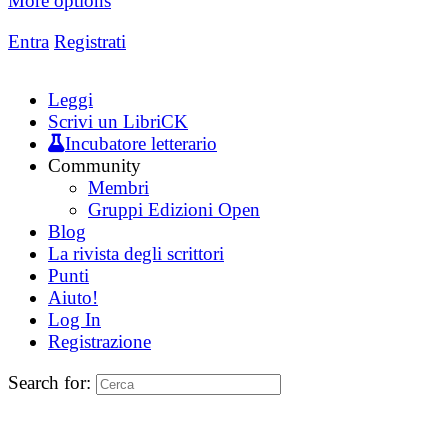
More options
Entra
Registrati
Leggi
Scrivi un LibriCK
Incubatore letterario
Community
Membri
Gruppi Edizioni Open
Blog
La rivista degli scrittori
Punti
Aiuto!
Log In
Registrazione
Search for: