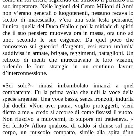
suo imperatore. Nelle legioni dei Cento Milioni di Anni
non v’erano generali o luogotenenti, nessuno recava lo
scettro di maresciallo, v’era una sola testa pensante,
l’unica, quella del Duca Giallo e poi la miriade di spiriti
che il suo pensiero muoveva ora in massa, ora uno ad
uno, secondo le sue esigenze. Da quel poco che
conoscevo sui guerrieri d’argento, essi erano un’unità
suddivisa in armate, brigate, reggimenti, battaglioni. Un
reticolo di menti che intrecciavano le loro visioni,
ordendo le loro strategie in un continuo lavoro
d’interconnessione.
«Sei solo?» rimasi imbambolato innanzi a quel
combattente. Fu la prima volta che udii la voce della
specie argentea. Una voce bassa, senza fronzoli, indurita
dai duelli. «Non aver paura, voglio proteggerti, vieni
dietro a me.» credo si accorse di come fissassi il vuoto.
Non riuscivo a muovermi, lo stupore mi tratteneva. «
Sei ferito?» Allora qualcosa di caldo si chiuse sul mio
corpo, un muscolo compatto, simile alla spira d’un