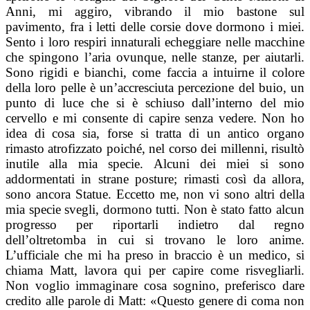
Anni, mi aggiro, vibrando il mio bastone sul
pavimento, fra i letti delle corsie dove dormono i miei.
Sento i loro respiri innaturali echeggiare nelle macchine
che spingono l’aria ovunque, nelle stanze, per aiutarli.
Sono rigidi e bianchi, come faccia a intuirne il colore
della loro pelle è un’accresciuta percezione del buio, un
punto di luce che si è schiuso dall’interno del mio
cervello e mi consente di capire senza vedere. Non ho
idea di cosa sia, forse si tratta di un antico organo
rimasto atrofizzato poiché, nel corso dei millenni, risultò
inutile alla mia specie. Alcuni dei miei si sono
addormentati in strane posture; rimasti così da allora,
sono ancora Statue. Eccetto me, non vi sono altri della
mia specie svegli, dormono tutti. Non è stato fatto alcun
progresso per riportarli indietro dal regno
dell’oltretomba in cui si trovano le loro anime.
L’ufficiale che mi ha preso in braccio è un medico, si
chiama Matt, lavora qui per capire come risvegliarli.
Non voglio immaginare cosa sognino, preferisco dare
credito alle parole di Matt: «Questo genere di coma non