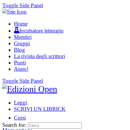
Toggle Side Panel
Home
Incubatore letterario
Membri
Gruppi
Blog
La rivista degli scrittori
Punti
Aiuto!
Toggle Side Panel
Leggi
SCRIVI UN LIBRICK
Corsi
Search for: