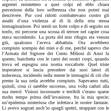
argentei resistettero a quei colpi ed ebbi chiara
percezione della loro sofferenza che non potrei mai
descrivere. Pur così ridotti combattevano contro gli
assalti d’una violenza al di là della mia stessa
immaginazione. Poi sentii un forte colpo e di seguito un
tonfo, mi percorse una scossa di terrore nel capire cosa
stava succedendo. La porta del mio rifugio era venuta
giù, qualcuno l’aveva abbattuta. Ora avrebbero
compiuto scempio dei miei e di me, perché sapevo che
l’Armata del Signore dei Cento Milioni di Anni fa
questo; banchetta con le carni dei nostri corpi, quando
trova ed espugna una nostra roccaforte. Quel triste
imperatore si lascia precedere dai suoi latori di
indecenza, incidendo nella mente le immagini di ciò che
presto la sua orda avrebbe compiuto. Sapevamo tutti,
quindi, cosa ci sarebbe successo, una volta caduti alla
sua mercé. Visioni inconsuete e terribili s’erano sparse
molto tempo prima dell’invasione, fra la mia specie;
un’epidemia misteriosa che infettava le nostre fantasie.
Li avevo sognati anch’io quegli spettri, strappare con le