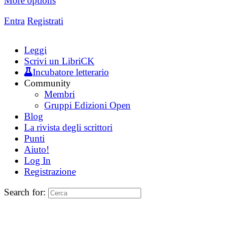
More options
Entra
Registrati
Leggi
Scrivi un LibriCK
Incubatore letterario
Community
Membri
Gruppi Edizioni Open
Blog
La rivista degli scrittori
Punti
Aiuto!
Log In
Registrazione
Search for: