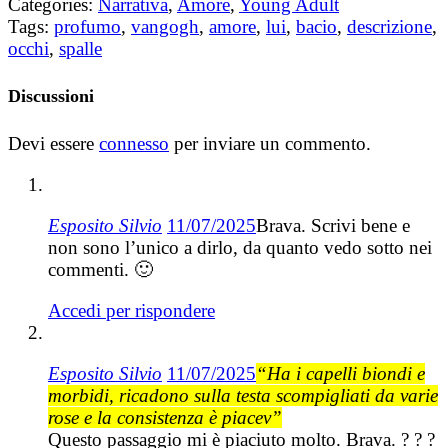
Categories:
Narrativa
,
Amore
,
Young Adult
Tags:
profumo
,
vangogh
,
amore
,
lui
,
bacio
,
descrizione
,
occhi
,
spalle
Discussioni
Devi essere
connesso
per inviare un commento.
Esposito Silvio
11/07/2025
Brava. Scrivi bene e
non sono l’unico a dirlo, da quanto vedo sotto nei
commenti. 🙂
Accedi per rispondere
Esposito Silvio
11/07/2025
“Ha i capelli biondi e
morbidi, ricadono sulla testa scompigliati da varie
rose e la consistenza è piacev”
Questo passaggio mi è piaciuto molto. Brava. ? ? ?