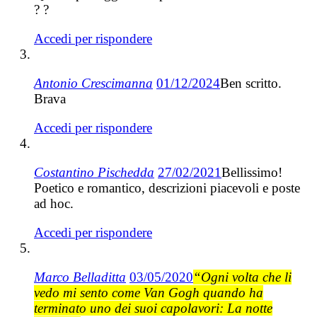
? ?
Accedi per rispondere
Antonio Crescimanna
01/12/2024
Ben scritto.
Brava
Accedi per rispondere
Costantino Pischedda
27/02/2021
Bellissimo!
Poetico e romantico, descrizioni piacevoli e poste
ad hoc.
Accedi per rispondere
Marco Belladitta
03/05/2020
“Ogni volta che li
vedo mi sento come Van Gogh quando ha
terminato uno dei suoi capolavori: La notte