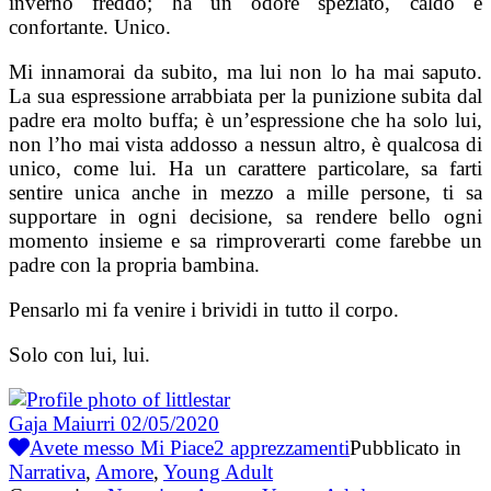
inverno freddo; ha un odore speziato, caldo e
confortante. Unico.
Mi innamorai da subito, ma lui non lo ha mai saputo.
La sua espressione arrabbiata per la punizione subita dal
padre era molto buffa; è un’espressione che ha solo lui,
non l’ho mai vista addosso a nessun altro, è qualcosa di
unico, come lui. Ha un carattere particolare, sa farti
sentire unica anche in mezzo a mille persone, ti sa
supportare in ogni decisione, sa rendere bello ogni
momento insieme e sa rimproverarti come farebbe un
padre con la propria bambina.
Pensarlo mi fa venire i brividi in tutto il corpo.
Solo con lui, lui.
Gaja Maiurri
02/05/2020
Avete messo Mi Piace
2
apprezzamenti
Pubblicato in
Narrativa
,
Amore
,
Young Adult