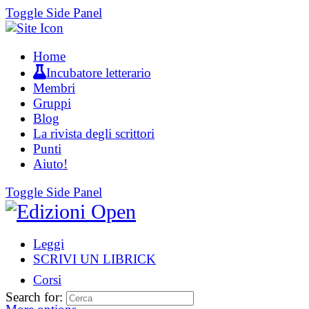
Toggle Side Panel
Home
Incubatore letterario
Membri
Gruppi
Blog
La rivista degli scrittori
Punti
Aiuto!
Toggle Side Panel
Leggi
SCRIVI UN LIBRICK
Corsi
Search for: