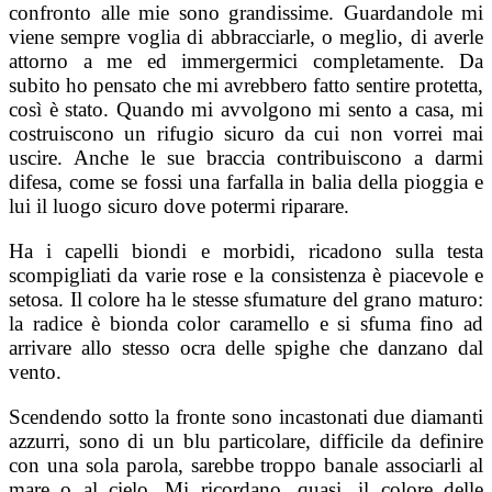
confronto alle mie sono grandissime. Guardandole mi
viene sempre voglia di abbracciarle, o meglio, di averle
attorno a me ed immergermici completamente. Da
subito ho pensato che mi avrebbero fatto sentire protetta,
così è stato. Quando mi avvolgono mi sento a casa, mi
costruiscono un rifugio sicuro da cui non vorrei mai
uscire. Anche le sue braccia contribuiscono a darmi
difesa, come se fossi una farfalla in balia della pioggia e
lui il luogo sicuro dove potermi riparare.
Ha i capelli biondi e morbidi, ricadono sulla testa
scompigliati da varie rose e la consistenza è piacevole e
setosa. Il colore ha le stesse sfumature del grano maturo:
la radice è bionda color caramello e si sfuma fino ad
arrivare allo stesso ocra delle spighe che danzano dal
vento.
Scendendo sotto la fronte sono incastonati due diamanti
azzurri, sono di un blu particolare, difficile da definire
con una sola parola, sarebbe troppo banale associarli al
mare o al cielo. Mi ricordano, quasi, il colore delle